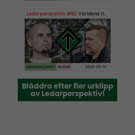
Ledarperspektiv #92:
Världens rikaste, vinster i välfärden och nazistiska lekfarbröder
Ledarperspektiv
Avsnitt
2023-02-01
Bläddra efter fler urklipp
Bläddra efter fler urklipp
av Ledarperspektiv!
av Ledarperspektiv!