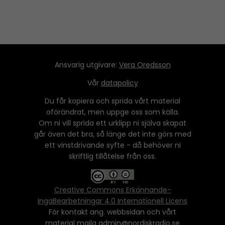
Ansvarig utgivare:
Vera Oredsson
Vår
datapolicy
Du får kopiera och sprida vårt material
oförändrat, men uppge oss som källa.
Om ni vill sprida ett urklipp ni själva skapat
går även det bra, så länge det inte görs med
ett vinstdrivande syfte - då behöver ni
skriftlig tillåtelse från oss.
Creative Commons Erkännande-
IngaBearbetningar 4.0 Internationell Licens
För kontakt ang. webbsidan och vårt
material maila admin@nordiskradio.se