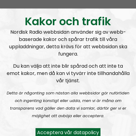
Ledarperspektiv #95:
Äta myror?! Livsmedel – inflation och produktion
Kakor och trafik
Nordisk Radio webbsidan använder sig av webb-
baserade kakor och spårar trafik till våra
uppladdningar, detta krävs för att webbsidan ska
fungera.
Ledarperspektiv
Avsnitt
2023-04-26
Du kan välja att inte blir spårad och att inte ta
emot kakor, men då kan vi tyvärr inte tillhandahålla
Själsliga Golems
vår tjänst.
Detta är någonting som nästan alla webbsidor gör nuförtiden
och ingenting konstigt eller udda, men vi är måna om
transparens vad gäller den data vi samlar, därför ger vi er
A
möjlighet att avböja eller acceptera.
00:00
00:00
u
Ledarperspektiv
Urklipp
369
d
Acceptera vår datapolicy