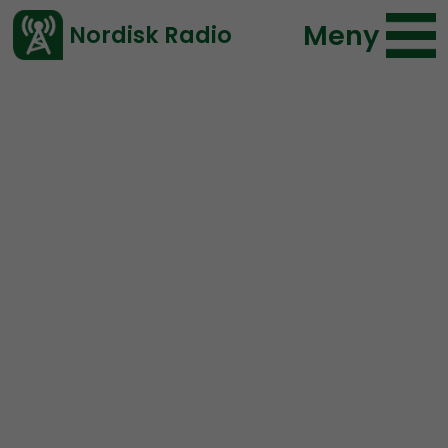
Meny
Nordisk Radio
Vårt senaste avsnitt!
Urklipp
Ledarperspektiv
Nordisk Radio
86 lyssningar
2019-12-11 00:56
Ladda ned ⇓
</> embed
Judarna gav oss