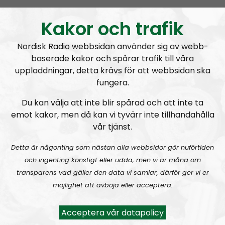
Kakor och trafik
Nordisk Radio webbsidan använder sig av webb-
baserade kakor och spårar trafik till våra
A
00:00
00:00
uppladdningar, detta krävs för att webbsidan ska
u
NR Bohuslän
Urklipp
54
fungera.
d
i
Du kan välja att inte blir spårad och att inte ta
NR Bohuslän #108:
Barnamord
o
emot kakor, men då kan vi tyvärr inte tillhandahålla
P
vår tjänst.
l
a
Detta är någonting som nästan alla webbsidor gör nuförtiden
y
och ingenting konstigt eller udda, men vi är måna om
e
transparens vad gäller den data vi samlar, därför ger vi er
r
möjlighet att avböja eller acceptera.
NR Bohuslän
Avsnitt
2021-11-24
Acceptera vår datapolicy
Monika får ståpäls av Sebastian