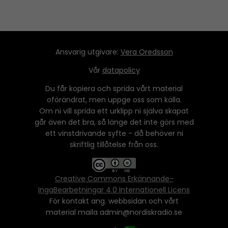
Ansvarig utgivare:
Vera Oredsson
Vår
datapolicy
Du får kopiera och sprida vårt material
oförändrat, men uppge oss som källa.
Om ni vill sprida ett urklipp ni själva skapat
går även det bra, så länge det inte görs med
ett vinstdrivande syfte - då behöver ni
skriftlig tillåtelse från oss.
Creative Commons Erkännande-
IngaBearbetningar 4.0 Internationell Licens
För kontakt ang. webbsidan och vårt
material maila admin@nordiskradio.se