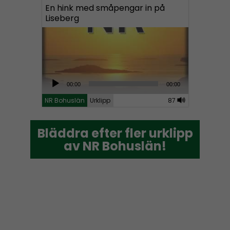
En hink med småpengar in på
Liseberg
A
00:00
00:00
u
NR Bohuslän
Urklipp
87
d
i
Bläddra efter fler urklipp
Bläddra efter fler urklipp
o
av NR Bohuslän!
av NR Bohuslän!
P
l
a
y
e
r