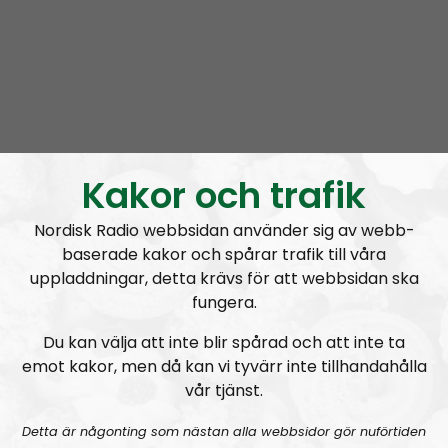
RN DIREKT#417:
Råttor och kvinnohat
SWISH:
Kakor och trafik
Radio Nordfront
Avsnitt
2026-08-09
Nordisk Radio webbsidan använder sig av webb-
baserade kakor och spårar trafik till våra
RN DIREKT#416:
Tillbaka lagom till främlingsinvasionen
uppladdningar, detta krävs för att webbsidan ska
fungera.
Du kan välja att inte blir spårad och att inte ta
emot kakor, men då kan vi tyvärr inte tillhandahålla
vår tjänst.
Detta är någonting som nästan alla webbsidor gör nuförtiden
Radio Nordfront
Avsnitt
2026-08-02