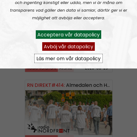
och ingenting konstigt eller udda, men vi är måna om
transparens vad gäller den data vi samlar, därför ger vi er
RN DIREKT#415:
Sommarlov och prepping
SW
möjlighet att avböja eller acceptera.
Acceptera vår datapolicy
Avböj vår datapolicy
Läs mer om vår datapolicy
Radio Nordfront
Avsnitt
2026-06-29
RN DIREKT#414:
Almedalen och Hübinettes fall