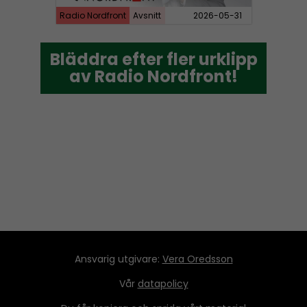
Radio Nordfront
Avsnitt
2026-05-31
Bläddra efter fler urklipp
Bläddra efter fler urklipp
av Radio Nordfront!
av Radio Nordfront!
Ansvarig utgivare:
Vera Oredsson
Vår
datapolicy