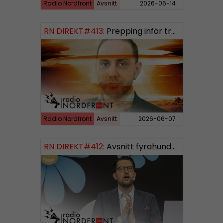
Radio Nordfront
Avsnitt
2026-06-14
RN DIREKT#413:
Prepping inför tredje världskriget
Radio Nordfront
Avsnitt
2026-06-07
RN DIREKT#412:
Avsnitt fyrahundratolv SWISH: 0700738064