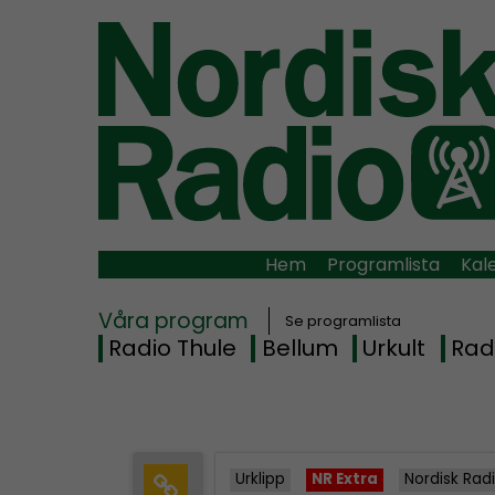
Hem
Programlista
Kal
Våra program
Se programlista
Radio Thule
Bellum
Urkult
Rad
Urklipp
NR Extra
Nordisk Rad