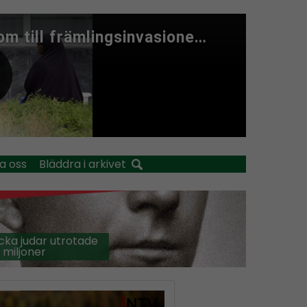
a oss
Bläddra i arkivet
cka judar utrotade
 miljoner