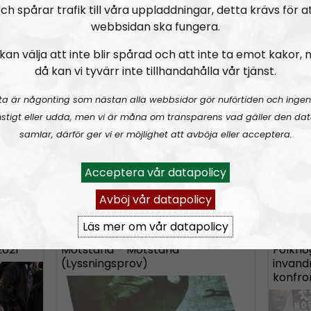
n
ch spårar trafik till våra uppladdningar, detta krävs för a
webbsidan ska fungera.
A
ia (poddversionen)
HÄR
.
r
kan välja att inte blir spårad och att inte ta emot kakor,
r
då kan vi tyvärr inte tillhandahålla vår tjänst.
o
de tal
Nyhetssnack #1: Om snippa-domen
Radio
Norden
ta är någonting som nästan alla webbsidor gör nuförtiden och ingen
w
stigt eller udda, men vi är måna om transparens vad gäller den dat
k
samlar, därför ger vi er möjlighet att avböja eller acceptera.
e
y
Acceptera vår datapolicy
s
A
00
Avböj vår datapolicy
u
t
NR Extra
Avsnitt
2023-03-19
1044
NR Extra
d
o
Läs mer om vår datapolicy
i
i
021
Motstånd – Motstånd
Folkhö
o
n
(Lyssningsprov)
invand
P
konfro
c
l
r
a