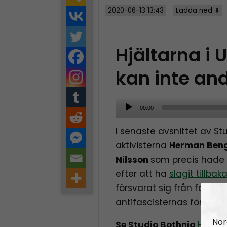
2020-06-13 13:43
Ladda ned ⇓
Hjältarna i
kan inte an
A
00:00
u
I senaste avsnittet av S
d
aktivisterna
Herman Ben
i
Nilsson
som precis hade 
o
efter att ha
slagit tillba
P
försvarat sig från fascistp
l
antifascisternas försvar.
a
y
Nor
Se Studio Bothnia
HÄR
.