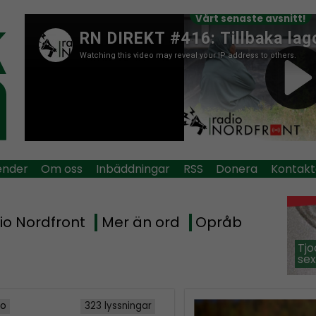
Vårt senaste avsnitt!
ender
Om oss
Inbäddningar
RSS
Donera
Kontakt
io Nordfront
Mer än ord
Opråb
Tjo
sex
io
323 lyssningar