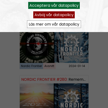
Acceptera vår datapolicy
Nordic Frontier
Avsnitt
2024-06-02
Avböj vår datapolicy
NORDIC FRONTIER #281:
Raging Dissident
Läs mer om vår datapolicy
Nordic Frontier
Avsnitt
2024-01-14
NORDIC FRONTIER #280:
Remembering 2023 and looking forward