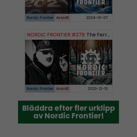
Nordic Frontier
Avsnitt
2024-01-07
NORDIC FRONTIER #279:
The Ferryman’s Toll
Nordic Frontier
Avsnitt
2023-12-10
Bläddra efter fler urklipp
Bläddra efter fler urklipp
av Nordic Frontier!
av Nordic Frontier!