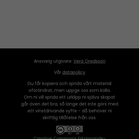
Ansvarig utgivare:
Vera Oredsson
Vår
datapolicy
Du får kopiera och sprida vårt material
oförändrat, men uppge oss som källa.
Om ni vill sprida ett urklipp ni själva skapat
går även det bra, så länge det inte görs med
ett vinstdrivande syfte - då behöver ni
skriftlig tillåtelse från oss.
Creative Commons Erkännande-