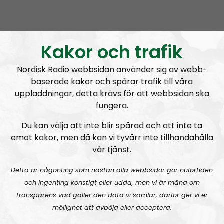
Nordic Frontier
Avsnitt
2024-06-17
NORDIC FRONTIER #283:
Warren Balogh of Warstrike
Kakor och trafik
Nordisk Radio webbsidan använder sig av webb-
baserade kakor och spårar trafik till våra
uppladdningar, detta krävs för att webbsidan ska
fungera.
Du kan välja att inte blir spårad och att inte ta
Nordic Frontier
Avsnitt
2024-06-10
emot kakor, men då kan vi tyvärr inte tillhandahålla
vår tjänst.
NORDIC FRONTIER #282:
Tuukka Kuru of Sinimusta Liike
Detta är någonting som nästan alla webbsidor gör nuförtiden
och ingenting konstigt eller udda, men vi är måna om
transparens vad gäller den data vi samlar, därför ger vi er
möjlighet att avböja eller acceptera.