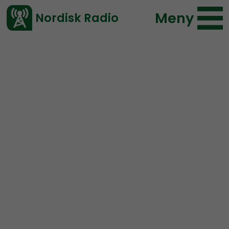
Meny
Nordisk Radio
Vårt senaste avsnitt!
Urklipp
Nordic Frontier
Nordisk Radio
120 lyssningar
2020-03-27 00:40
Ladda ned ⇓
</> embed
Globalism fails in these