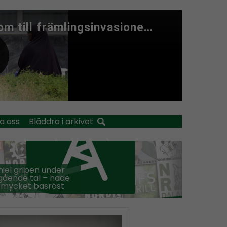
a oss
Bläddra i arkivet
iel gripen under
ående tal – hade
 mycket basröst