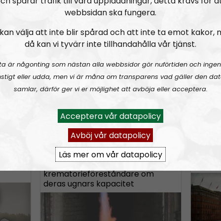
ch spårar trafik till våra uppladdningar, detta krävs för a
n
.
webbsidan ska fungera.
w
n
kan välja att inte blir spårad och att inte ta emot kakor,
A
då kan vi tyvärr inte tillhandahålla vår tjänst.
Covid Symptom Tracker i Sverige,
Corona
r
är datainsamlingen harmlös?
ta är någonting som nästan alla webbsidor gör nuförtiden och ingen
r
stigt eller udda, men vi är måna om transparens vad gäller den dat
o
samlar, därför ger vi er möjlighet att avböja eller acceptera.
w
k
Acceptera vår datapolicy
A
U
00:00
00:00
e
u
s
Avböj vår datapolicy
0-05-04
Corona
Coronabunkern
Urklipp
76
y
d
e
s
i
Läs mer om vår datapolicy
U
e
Intervju med en
Corona
o
t
p
krematorieföreståndare om
P
/
o
deras ugnars kapacitet
l
D
i
a
o
n
y
w
c