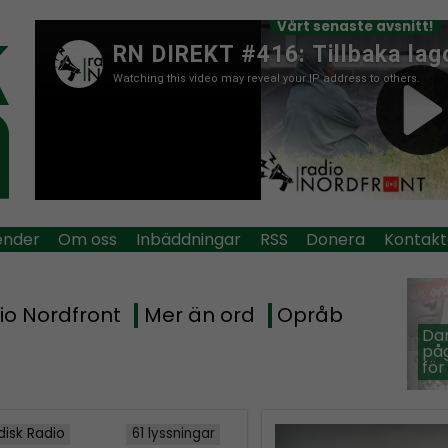
Vårt senaste avsnitt!
ender
Om oss
Inbäddningar
RSS
Donera
Kontakt
io Nordfront
Mer än ord
Opråb
Dan
påg
för
disk Radio
61 lyssningar