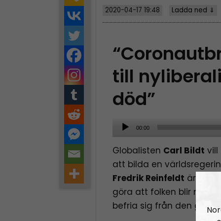
2020-04-17 19:48
Ladda ned ⇓
“Coronautbr
till nyliber
död”
A
00:00
u
Globalisten
Carl Bildt
vill
d
att bilda en världsregeri
i
Fredrik Reinfeldt
är livrä
o
göra att folken blir mer 
P
befria sig från den global
l
Nor
a