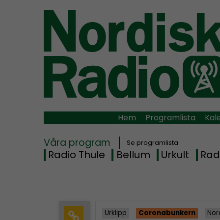
Hem
Programlista
Kal
Våra program
Se programlista
Radio Thule
Bellum
Urkult
Rad
Urklipp
Coronabunkern
Nor