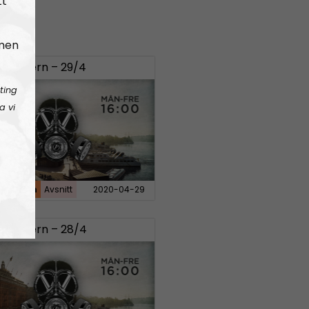
tt
 men
bunkern – 29/4
ting
a vi
bunkern
Avsnitt
2020-04-29
bunkern – 28/4