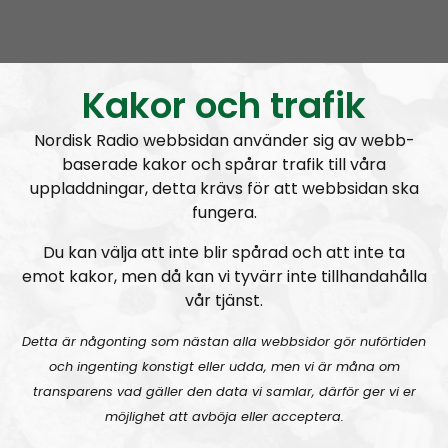
Livesändningar kl 16:00, varje vardag.
Läs mer om programmet
.
Kakor och trafik
Epost:
coronabunkern@nordiskradio.se
Nordisk Radio webbsidan använder sig av webb-
Prenumerera på Coronabunkern med
RSS
baserade kakor och spårar trafik till våra
uppladdningar, detta krävs för att webbsidan ska
RSS:
https://nordiskradio.se/?format=mp3-
fungera.
rss&show=coronabunkern
Du kan välja att inte blir spårad och att inte ta
emot kakor, men då kan vi tyvärr inte tillhandahålla
Coronabunkern läggs på is
vår tjänst.
Detta är någonting som nästan alla webbsidor gör nuförtiden
och ingenting konstigt eller udda, men vi är måna om
transparens vad gäller den data vi samlar, därför ger vi er
möjlighet att avböja eller acceptera.