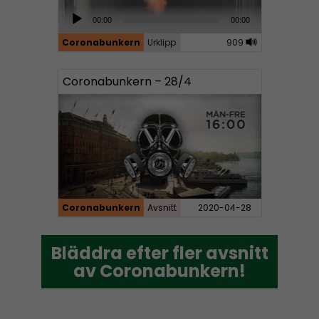
e
A
00:00
00:00
r
u
Coronabunkern
Urklipp
909
d
i
Coronabunkern – 28/4
o
P
l
a
y
e
r
Coronabunkern
Avsnitt
2020-04-28
Bläddra efter fler avsnitt
Bläddra efter fler avsnitt
av Coronabunkern!
av Coronabunkern!