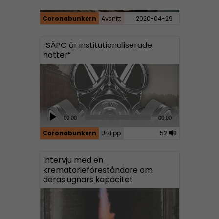
r
Coronabunkern
Avsnitt
2020-04-29
“SÄPO är institutionaliserade
nötter”
A
00:00
00:00
u
Coronabunkern
Urklipp
52
d
i
Intervju med en
o
krematorieföreståndare om
P
deras ugnars kapacitet
l
a
y