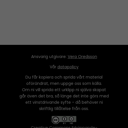
Ansvarig utgivare:
Vera Oredsson
Vår
datapolicy
Du får kopiera och sprida vårt material
oförändrat, men uppge oss som källa.
Om ni vill sprida ett urklipp ni själva skapat
går även det bra, så länge det inte görs med
ett vinstdrivande syfte - då behöver ni
skriftlig tillåtelse från oss.
Creative Commons Erkännande-