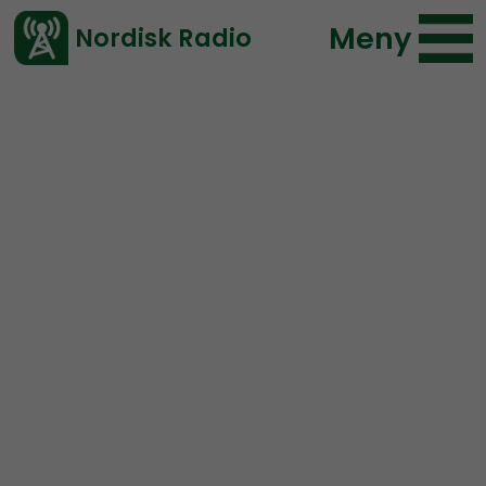
Meny
Nordisk Radio
Vårt senaste avsnitt!
Avsnitt
Coronabunkern
Nordisk Radio
2020-04-17 15:29
Ladda ned ⇓
</> embed
Coronabunkern – 17/4
NYHETER.
Coronabunkern ger dig senaste nytt om den
pågående samhällskrisen.