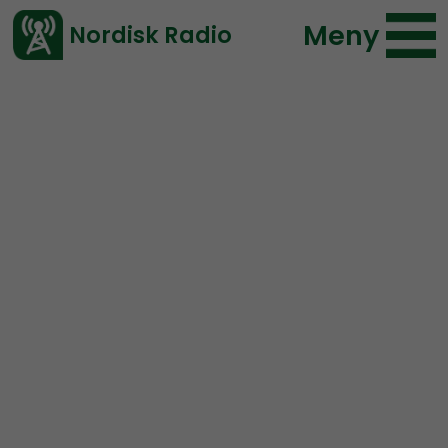
Meny
Nordisk Radio
Vårt senaste avsnitt!
Urklipp
Radio Nordfront
Nordisk Radio
79 lyssningar
2020-03-10 12:00
Ladda ned ⇓
</> embed
Banker ger EU-migranter