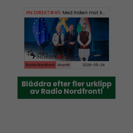
RN DIREKT#411:
Med Indien mot kosmos SWISH: 0700738064
Radio Nordfront
Avsnitt
2026-05-24
Bläddra efter fler urklipp
Bläddra efter fler urklipp
av Radio Nordfront!
av Radio Nordfront!