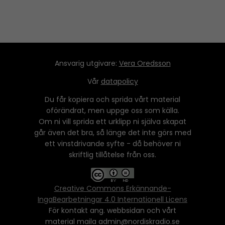
Ansvarig utgivare:
Vera Oredsson
Vår
datapolicy
Du får kopiera och sprida vårt material
oförändrat, men uppge oss som källa.
Om ni vill sprida ett urklipp ni själva skapat
går även det bra, så länge det inte görs med
ett vinstdrivande syfte - då behöver ni
skriftlig tillåtelse från oss.
Creative Commons Erkännande-
IngaBearbetningar 4.0 Internationell Licens
För kontakt ang. webbsidan och vårt
material maila admin@nordiskradio.se