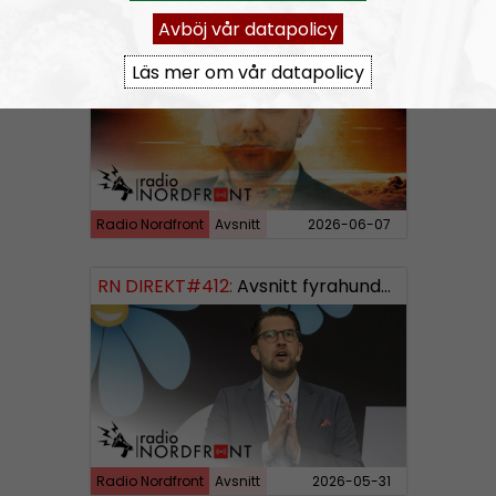
Avböj vår datapolicy
RN DIREKT#413:
Prepping inför tredje världskriget
Läs mer om vår datapolicy
Radio Nordfront
Avsnitt
2026-06-07
RN DIREKT#412:
Avsnitt fyrahundratolv SWISH: 0700738064
Radio Nordfront
Avsnitt
2026-05-31