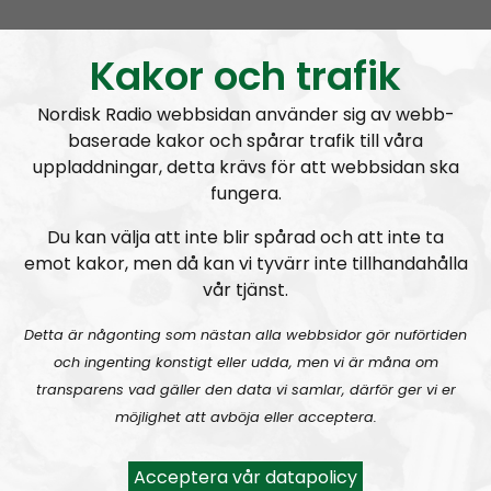
RN DIREKT#415:
Sommarlov och prepping
SW
Kakor och trafik
Nordisk Radio webbsidan använder sig av webb-
baserade kakor och spårar trafik till våra
uppladdningar, detta krävs för att webbsidan ska
fungera.
Radio Nordfront
Avsnitt
2026-06-29
Du kan välja att inte blir spårad och att inte ta
emot kakor, men då kan vi tyvärr inte tillhandahålla
RN DIREKT#414:
Almedalen och Hübinettes fall
vår tjänst.
Detta är någonting som nästan alla webbsidor gör nuförtiden
och ingenting konstigt eller udda, men vi är måna om
transparens vad gäller den data vi samlar, därför ger vi er
möjlighet att avböja eller acceptera.
Radio Nordfront
Avsnitt
2026-06-14
Acceptera vår datapolicy