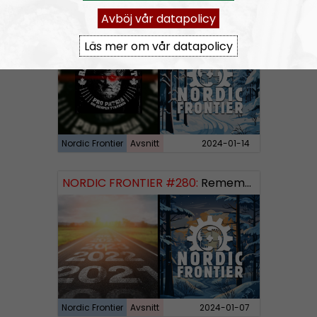
Avböj vår datapolicy
NORDIC FRONTIER #281:
Raging Dissident
Läs mer om vår datapolicy
Nordic Frontier
Avsnitt
2024-01-14
NORDIC FRONTIER #280:
Remembering 2023 and looking forward
Nordic Frontier
Avsnitt
2024-01-07