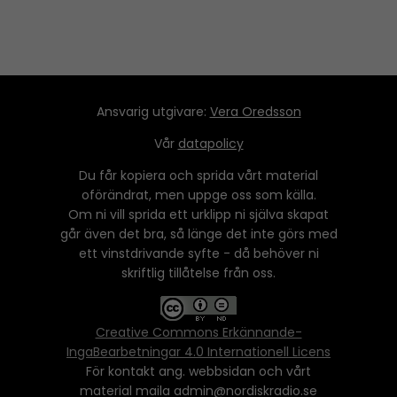
Ansvarig utgivare:
Vera Oredsson
Vår
datapolicy
Du får kopiera och sprida vårt material
oförändrat, men uppge oss som källa.
Om ni vill sprida ett urklipp ni själva skapat
går även det bra, så länge det inte görs med
ett vinstdrivande syfte - då behöver ni
skriftlig tillåtelse från oss.
Creative Commons Erkännande-
IngaBearbetningar 4.0 Internationell Licens
För kontakt ang. webbsidan och vårt
material maila admin@nordiskradio.se