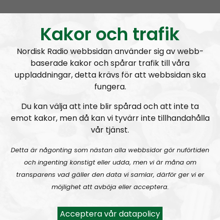
NORDIC FRONTIER #283:
Warren Balogh of Warstrike
Kakor och trafik
Nordisk Radio webbsidan använder sig av webb-
baserade kakor och spårar trafik till våra
uppladdningar, detta krävs för att webbsidan ska
fungera.
Nordic Frontier
Avsnitt
2024-06-10
Du kan välja att inte blir spårad och att inte ta
emot kakor, men då kan vi tyvärr inte tillhandahålla
NORDIC FRONTIER #282:
Tuukka Kuru of Sinimusta Liike
vår tjänst.
Detta är någonting som nästan alla webbsidor gör nuförtiden
och ingenting konstigt eller udda, men vi är måna om
transparens vad gäller den data vi samlar, därför ger vi er
möjlighet att avböja eller acceptera.
Nordic Frontier
Avsnitt
2024-06-02
Acceptera vår datapolicy