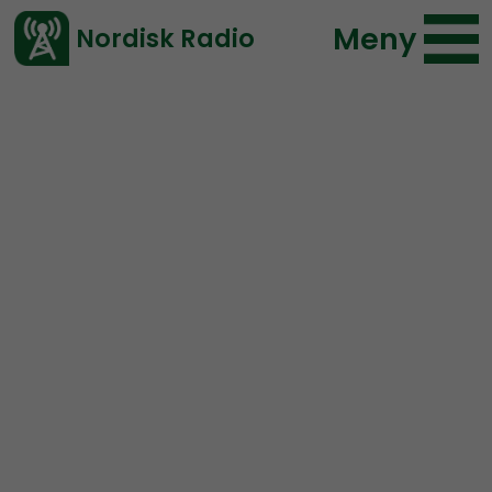
Meny
Nordisk Radio
Vårt senaste avsnitt!
Urklipp
Nordic Frontier
Nordisk Radio
441 lyssningar
2021-04-28 23:53
Ladda ned ⇓
</> embed
About Hitler and Mein