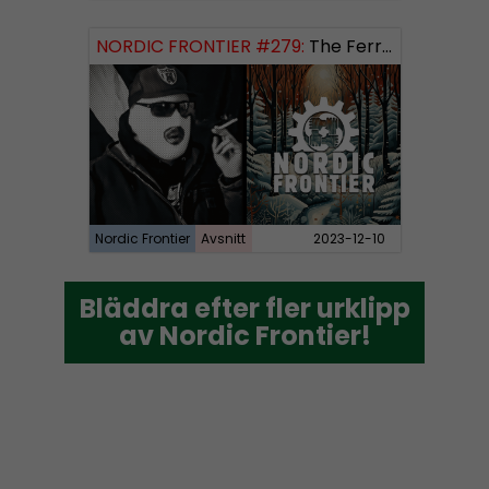
NORDIC FRONTIER #279:
The Ferryman’s Toll
Nordic Frontier
Avsnitt
2023-12-10
Bläddra efter fler urklipp
Bläddra efter fler urklipp
av Nordic Frontier!
av Nordic Frontier!