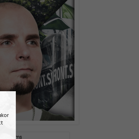
akor
tt
iga Golems