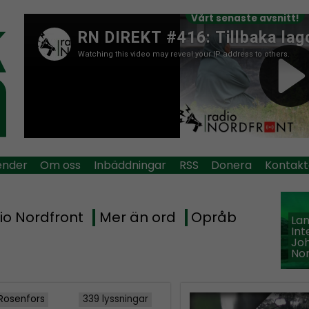
Vårt senaste avsnitt!
ender
Om oss
Inbäddningar
RSS
Donera
Kontakt
io Nordfront
Mer än ord
Opråb
La
Int
Jo
Nor
Rosenfors
339 lyssningar