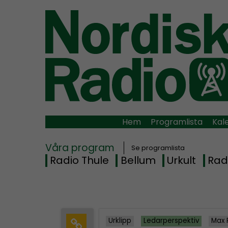
Hem
Programlista
Kal
Våra program
Se programlista
Radio Thule
Bellum
Urkult
Rad
Urklipp
Ledarperspektiv
Max 