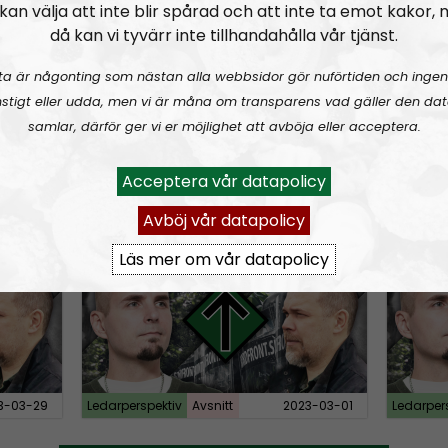
n
kan välja att inte blir spårad och att inte ta emot kakor,
då kan vi tyvärr inte tillhandahålla vår tjänst.
A
r
ta är någonting som nästan alla webbsidor gör nuförtiden och ingen
r
stigt eller udda, men vi är måna om transparens vad gäller den dat
o
samlar, därför ger vi er möjlighet att avböja eller acceptera.
A
00
w
u
3-05-31
Ledarperspektiv
Avsnitt
2023-04-26
Ledarper
k
Acceptera vår datapolicy
d
e
i
Avböj vår datapolicy
raff och populism
Ledarperspektiv #93:
Minoritet i vårt eget land och den största, bästa och vackraste organisationen
Ledarp
o
y
P
Läs mer om vår datapolicy
s
l
t
a
o
y
i
e
n
r
c
3-03-29
Ledarperspektiv
Avsnitt
2023-03-01
Ledarper
r