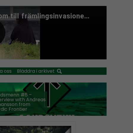
a oss
Bläddra i arkivet
ndsmenn #6 –
erview with Andreas
hansson from
dic Frontier