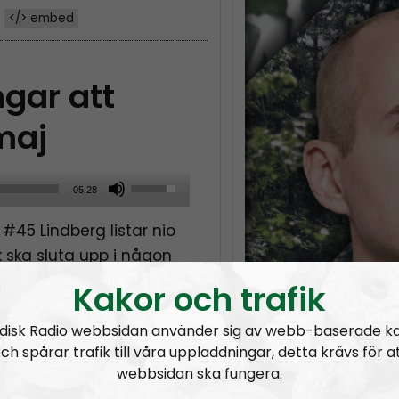
</> embed
ngar att
maj
U
05:28
s
 #45 Lindberg listar nio
e
lk ska sluta upp i någon
U
relsens bägge 1 maj-
p
Kakor och trafik
/
disk Radio webbsidan använder sig av webb-baserade k
D
ch spårar trafik till våra uppladdningar, detta krävs för a
o
webbsidan ska fungera.
w
nsterextremister och lite terror
Ledarperspektiv #95:
Äta myror?! Livsmedel – inflation och produktion
Själsl