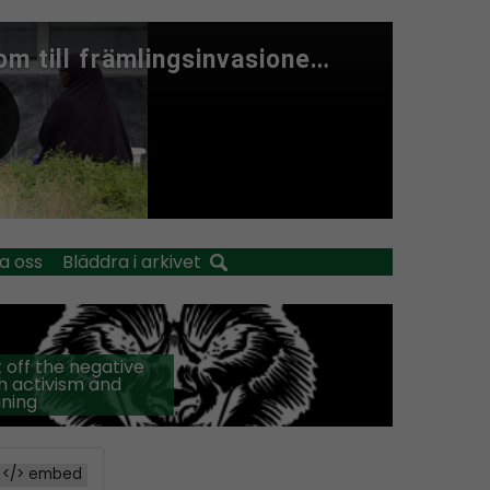
a oss
Bläddra i arkivet
 off the negative
h activism and
ining
</> embed