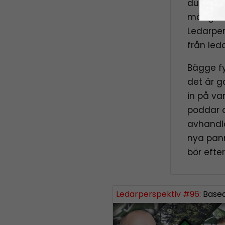
du ämnet
mängd hu
Ledarper
från led
Bägge fy
det är g
in på va
poddar 
avhandla
nya pann
bör efte
Ledarperspektiv #96:
Based eller woke? Cancel-kultur, vä