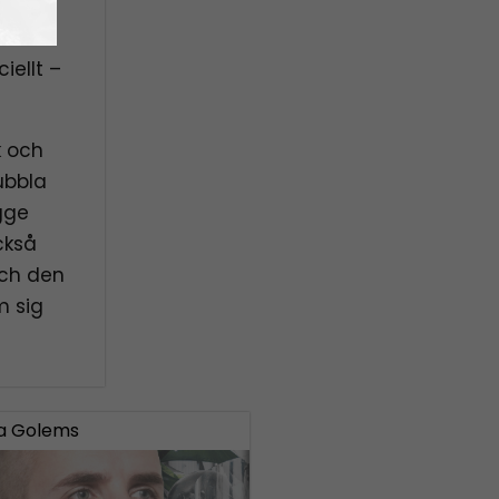
. I
iellt –
k och
ubbla
gge
ckså
och den
m sig
iga Golems