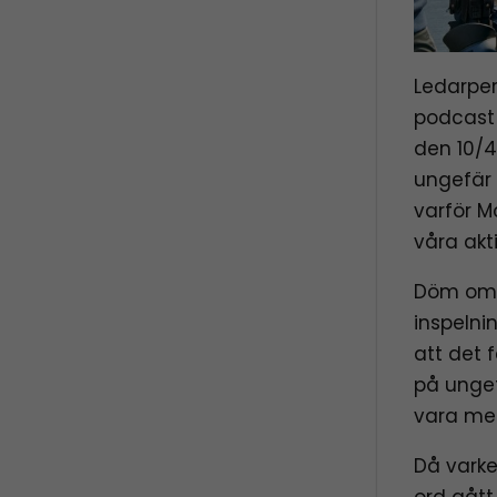
Ledarper
podcast 
den 10/4,
ungefär 
varför M
våra akt
Döm om m
inspelni
att det 
på ungef
vara me
Då varke
ord gått 