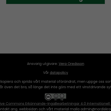
Ansvarig utgivare:
Vera Oredsson
Vår
datapolicy
 kopiera och sprida vårt material oförändrat, men uppge oss som
 går även det bra, så länge det inte görs med ett vinstdrivande syfte
ive Commons Erkännande-IngaBearbetningar 4.0 Internationell 
ontakt ang. webbsidan och vårt material maila admin@nordiskra