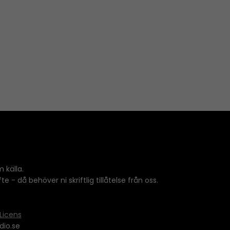
k
e
y
s
t
o
i
n
c
r
e
a
s
 källa.
e
 - då behöver ni skriftlig tillåtelse från oss.
o
r
d
Licens
e
dio.se