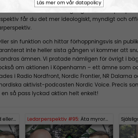
 levererat känslomässigt, kombinerat med en stor
Läs mer om vår datapolicy
mor och ironi och ur ett gäng aktivisters perspektiv
spektiv får du det mer ideologiskt, myndigt och offic
arperspektiv.
ller sin funktion och hittar förhoppningsvis sin publi
aranterat inte heller sista gången vi kommer att sn
randras ämnen. Vi pratade nämligen för övrigt i bä
också om aktionen i Köpenhamn – ett ämne som o
des i Radio Nordfront, Nordic Frontier, NR Dalarna 
ordiska aktivist-podcasten Nordic Voice. Precis so
r en så pass lyckad aktion helt enkelt!
nsterextremister och lite terror
Ledarperspektiv #95:
Äta myror?! Livsmedel – inflation och produktion
Själsl