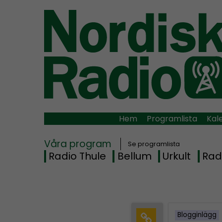
Hem
Programlista
Kal
Våra program
Se programlista
Radio Thule
Bellum
Urkult
Rad
Blogginlägg