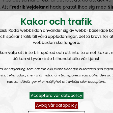
. Att
Fredrik Vejdeland
hade pratat ihop sig med
S
ller att det var ett beslut från min sida att vi just sk
Kakor och trafik
tta samma vecka. Så är dock inte fallet.
disk Radio webbsidan använder sig av webb-baserade k
väl dock inte riktigt sägas vara slumpen heller för d
ch spårar trafik till våra uppladdningar, detta krävs för a
ej, med anledning av att både jag själv personligen
webbsidan ska fungera.
ord-gänget deltog på samma
aktivitet i Köpenham
kan välja att inte blir spårad och att inte ta emot kakor,
digt påminda om hur polisen ofta agerar för att kv
då kan vi tyvärr inte tillhandahålla vår tjänst.
na politiska oppositionen. Än värre är dock såklart a
så under veckan fick höra talas om
Nyköpings-polis
ta är någonting som nästan alla webbsidor gör nuförtiden och ingen
juka agerande
mot aktivisterna där (som du också 
stigt eller udda, men vi är måna om transparens vad gäller den dat
ogöras för i avsnittet av Mer än ord).
samlar, därför ger vi er möjlighet att avböja eller acceptera.
ndelser gjorde att vi oplanerat kom in på detta ä
Acceptera vår datapolicy
t och det gör att du som lyssnare fick möjligheten 
Avböj vår datapolicy
et diskuteras dubbelt upp under veckan. I Mer än o