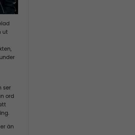
elad
 ut
kten,
 under
h ser
än ord
att
ing.
Mer än