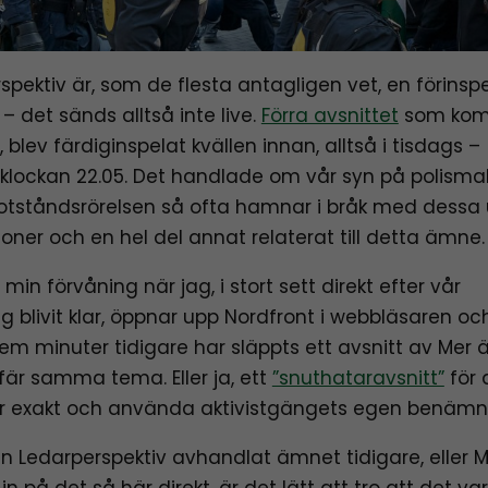
spektiv är, som de flesta antagligen vet, en förinsp
– det sänds alltså inte live.
Förra avsnittet
som kom
 blev färdiginspelat kvällen innan, alltså i tisdags –
klockan 22.05. Det handlade om vår syn på polisma
otståndsrörelsen så ofta hamnar i bråk med dessa
ioner och en hel del annat relaterat till detta ämne.
in förvåning när jag, i stort sett direkt efter vår
ng blivit klar, öppnar upp Nordfront i webbläsaren oc
fem minuter tidigare har släppts ett avsnitt av Mer 
är samma tema. Eller ja, ett
”snuthataravsnitt”
för 
r exakt och använda aktivistgängets egen benämn
n Ledarperspektiv avhandlat ämnet tidigare, eller 
in på det så här direkt, är det lätt att tro att det var