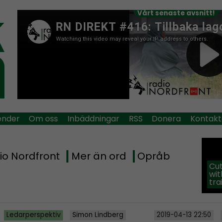
Vårt senaste avsnitt!
ender
Om oss
Inbäddningar
RSS
Donera
Kontakt
io Nordfront
Mer än ord
Opråb
Cut
wit
tra
Ledarperspektiv
Simon Lindberg
2019-04-13 22:50