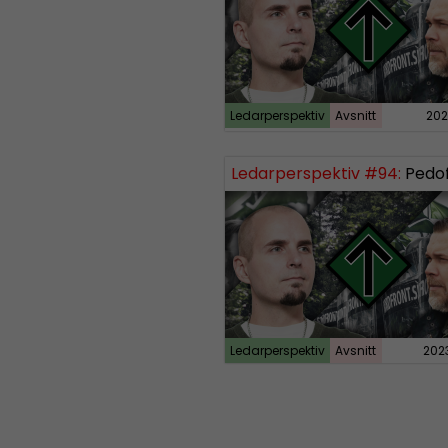
Ledarperspektiv
Avsnitt
202
Ledarperspektiv #94:
Pedofiler, dödsst
Ledarperspektiv
Avsnitt
202