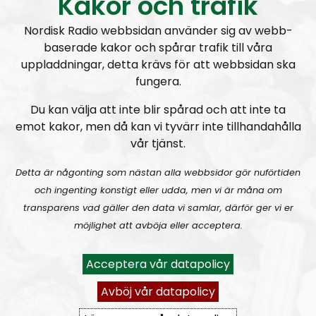
Kakor och trafik
är uppenbart men är värt att upprepa, är att de ersatt
ordet “värdighet” med ordet “värde”. Det innebär då att
Nordisk Radio webbsidan använder sig av webb-
enligt den svenska versionen av deklarationen så har
baserade kakor och spårar trafik till våra
människor ett givet värde och deras mål är att alla ska
uppladdningar, detta krävs för att webbsidan ska
fungera.
ha samma värde. I alla andra sammanhang då man
talar om värde så utgår man alltid ifrån en subjektiv
Du kan välja att inte blir spårad och att inte ta
betraktelse. Det vill säga, dina barn är mer värda för dig
emot kakor, men då kan vi tyvärr inte tillhandahålla
än andras barn och du skulle rädda dina egna barn ur en
vår tjänst.
brand innan du räddar andras barn etc. Men i detta fall
Detta är någonting som nästan alla webbsidor gör nuförtiden
så vill staten påtvinga dig att prioritera alla barn lika, för
och ingenting konstigt eller udda, men vi är måna om
de har samma värde, för alla. Det kan te sig som
transparens vad gäller den data vi samlar, därför ger vi er
nonsens, en självklarhet att detta är galenskap, men
möjlighet att avböja eller acceptera.
denna mentalitet har förödande konsekvenser och de
konsekvenserna kan man se då man talar med folk på
Acceptera vår datapolicy
gatan om “människors lika värde”.
Avböj vår datapolicy
Giorgos avslutar samtalet med att säga: “Tydligen så