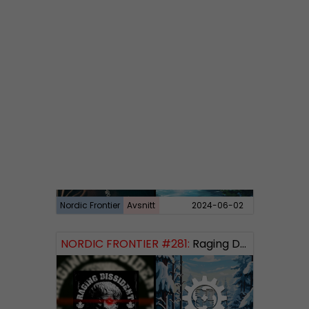
Nordic Frontier
Avsnitt
2024-06-10
NORDIC FRONTIER #282:
Tuukka Kuru of Sinimusta Liike
Nordic Frontier
Avsnitt
2024-06-02
NORDIC FRONTIER #281:
Raging Dissident