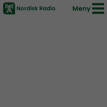
Meny
Nordisk Radio
Vårt senaste avsnitt!
Blogginlägg
Nordic Frontier
Andreas Holmvall
2019-04-06 22:16
</> embed
Giorgos och Jantelagen