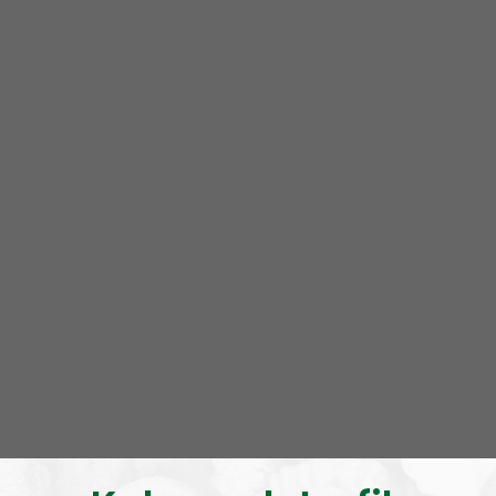
för dessa tomma hjon varför rasliga skillnader skapar
olika förutsättningar eller hur en meritokrati kan få ett
samhälle att flyta på som smör, medan de endast
upprepar detta dravel och tror att de vunnit
argumentet. Deras godhet överträffar allt.
Något som har nämnts på många olika platser, av
många olika människor och i många olika sammanhang
är att strävan efter jämlikhet, så kallad egalitarianism,
endast leder till de starkas bestraffning då de presterar
över normen. För att alla skall vara lika, så måste alla
vara lika dåliga. För de lågt begåvade kommer aldrig att
kunna överträffa de talangfulla, bara för att doktrinen
säger så. Och alla är inte födda lika, det visar naturen
gång på gång.
Det essentiella i deras felöversättning, och något som