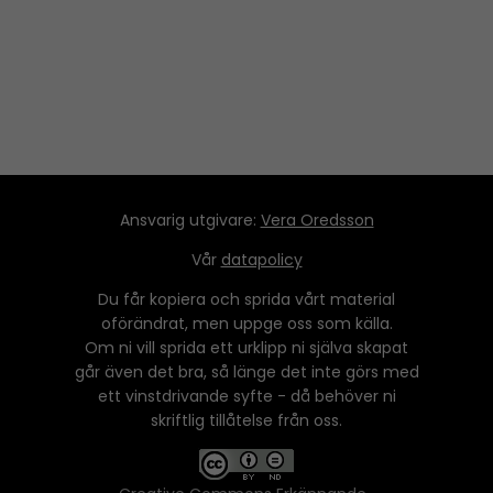
y
e
r
Ansvarig utgivare:
Vera Oredsson
Vår
datapolicy
Du får kopiera och sprida vårt material
oförändrat, men uppge oss som källa.
Om ni vill sprida ett urklipp ni själva skapat
går även det bra, så länge det inte görs med
ett vinstdrivande syfte - då behöver ni
skriftlig tillåtelse från oss.