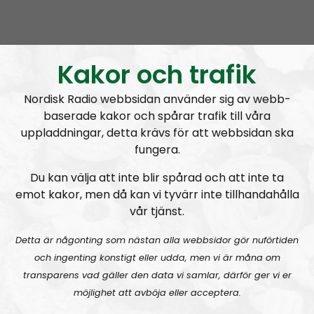
u
NR Extra
Urklipp
1043
d
i
Nyhetssnack #1: Om snippa-domen
o
Kakor och trafik
P
l
Nordisk Radio webbsidan använder sig av webb-
a
baserade kakor och spårar trafik till våra
y
uppladdningar, detta krävs för att webbsidan ska
e
fungera.
r
Du kan välja att inte blir spårad och att inte ta
NR Extra
Avsnitt
2023-03-19
emot kakor, men då kan vi tyvärr inte tillhandahålla
vår tjänst.
Radiodokumentären
Nordendagarna 2021 – ett utdrag
Detta är någonting som nästan alla webbsidor gör nuförtiden
och ingenting konstigt eller udda, men vi är måna om
transparens vad gäller den data vi samlar, därför ger vi er
möjlighet att avböja eller acceptera.
A