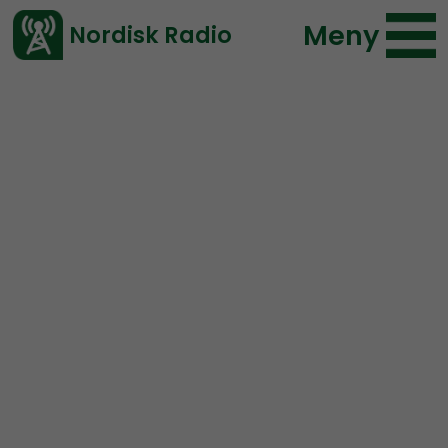
Meny
Nordisk Radio
Vårt senaste avsnitt!
Avsnitt
NR Extra
Nordisk Radio
2018-07-20 18:00
Ladda ned ⇓
</> embed
TEASER: Lifsferill
Aquaponics