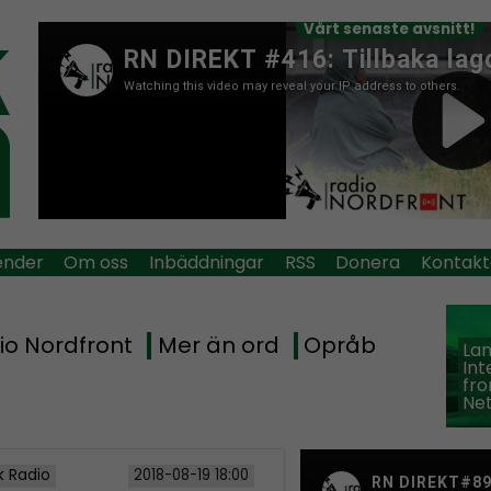
Vårt senaste avsnitt!
ender
Om oss
Inbäddningar
RSS
Donera
Kontakt
io Nordfront
Mer än ord
Opråb
La
Int
fro
Ne
k Radio
2018-08-19 18:00