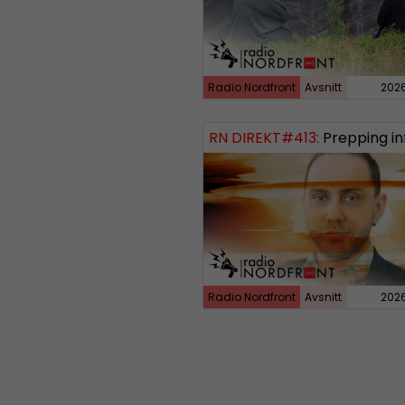
Radio Nordfront
Avsnitt
202
RN DIREKT#413:
Prepping inför tredje vä
Radio Nordfront
Avsnitt
202