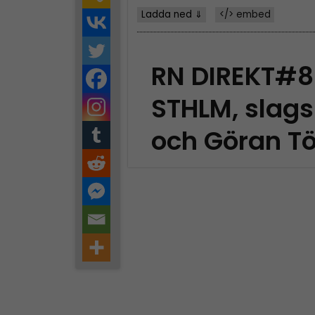
Ladda ned ⇓
</> embed
RN DIREKT#8
STHLM, slags
och Göran Tö