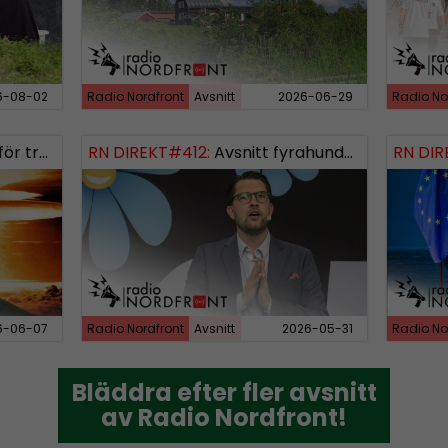
6-08-02
Radio Nordfront
Avsnitt
2026-06-29
Radio No
rldskriget
RN DIREKT#412:
Avsnitt fyrahundratolv SWISH: 0700738064
RN DIR
6-06-07
Radio Nordfront
Avsnitt
2026-05-31
Radio No
Bläddra efter fler avsnitt
Bläddra efter fler avsnitt
av Radio Nordfront!
av Radio Nordfront!