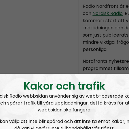
Radio Nordfront är 
och
Nordisk Radio
. 
kommer i stort att v
i nättidningen och d
som just publicerats 
mindre viktiga, fråg
personliga.
Nordfronts nyhetsr
programmet tillsam
chefredaktör
Marti
Kakor och trafik
är skribenten
Tobia
Holmvall
, även kä
disk Radio webbsidan använder sig av webb-baserade k
Nordic Frontier
och
ch spårar trafik till våra uppladdningar, detta krävs för a
Producent är Nordis
webbsidan ska fungera.
Radio Nordfront gilla
kan välja att inte blir spårad och att inte ta emot kakor,
Därför bjuder vi titt
då kan vi tyvärr inte tillhandahålla vår tjänst.