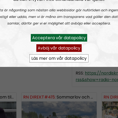
slag, alltifrån sympat
ta är någonting som nästan alla webbsidor gör nuförtiden och ingen
meningsmotståndar
stigt eller udda, men vi är måna om transparens vad gäller den dat
Epost:
samlar, därför ger vi er möjlighet att avböja eller acceptera.
radionordfront@n
Acceptera vår datapolicy
simon.holmqvist@
martin.saxlind@no
Avböj vår datapolicy
Läs mer om vår datapolicy
Prenumerera på Ra
RSS:
https://nordis
rss&show=radio-nor
ngsinvasionen
RN DIREKT#415:
Sommarlov och prepping
SWISH: 0738958452
RN DIR
SW