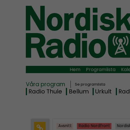
Hem
Programlista
Kal
Våra program
Se programlista
Radio Thule
Bellum
Urkult
Rad
Avsnitt
Radio Nordfront
Nordis