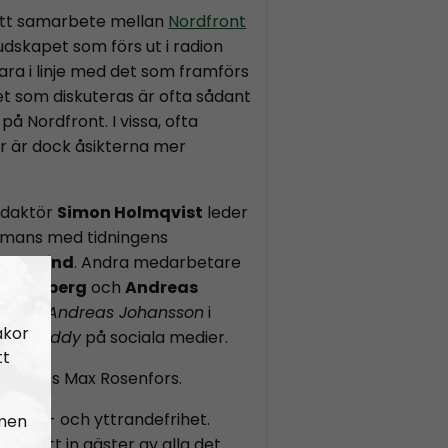
ett samarbete mellan
Nordfront
Budskapet som förs ut i radion
ara i linje med det som framförs
et som diskuteras är ofta sådant
på Nordfront. I vissa, ofta
or är dock åsikterna mer
edaktör
Simon Holmqvist
leder
mans med tidningens
n Saxlind
. Andra medarbetare
s Lindberg
och
Andreas
nd som
Andreas Johansson
i
akor
Hey Buddy
på sociala medier.
tt
k Radios Max Rosenfors.
r åsikt- och yttrandefrihet.
 men
 som tätt in gäster av alla det