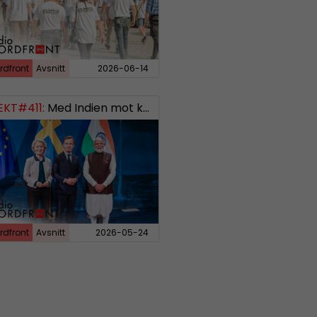
rdfront
Avsnitt
2026-06-14
EKT#411:
Med Indien mot kosmos SWISH: 0700738064
rdfront
Avsnitt
2026-05-24