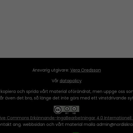
Ansvarig utgivare:
Vera Oredsson
Vår
datapolicy
 kopiera och sprida vårt material oförändrat, men uppge oss som
 går även det bra, så länge det inte görs med ett vinstdrivande syfte
ive Commons Erkännande-IngaBearbetningar 4.0 Internationell 
ontakt ang. webbsidan och vårt material maila admin@nordiskra