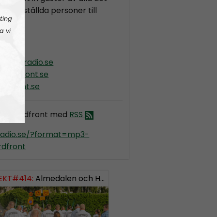
iskt inställda personer till
ting
e.
a vi
ordiskradio.se
nordfront.se
rdfront.se
dio Nordfront med
RSS
kradio.se/?format=mp3-
dfront
EKT#414:
ISH: 0738958452
Almedalen och Hübinettes fall