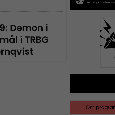
9: Demon i
mål i TRBG
rnqvist
Om program