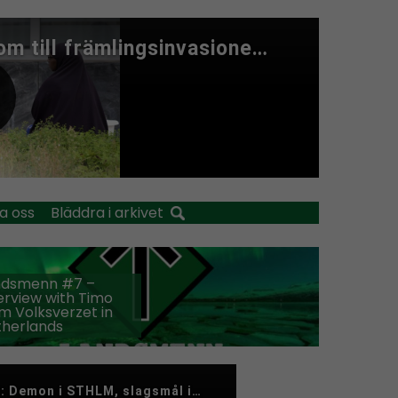
a oss
Bläddra i arkivet
ndsmenn #7 –
erview with Timo
m Volksverzet in
therlands