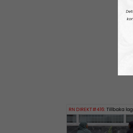
Det
kon
RN DIREKT#416:
Tillbaka lagom till främli