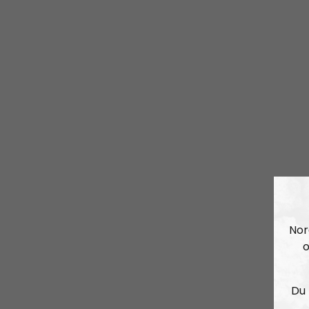
Nor
o
Du 