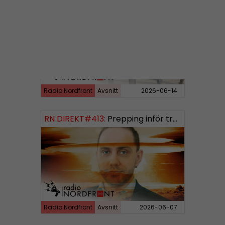
RN DIREKT#414:
Almedalen och Hübinettes fall
Radio Nordfront
Avsnitt
2026-06-14
RN DIREKT#413:
Prepping inför tredje världskriget
Radio Nordfront
Avsnitt
2026-06-07