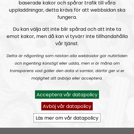
baserade kakor och spårar trafik till våra
uppladdningar, detta krävs för att webbsidan ska
fungera.
Du kan välja att inte blir spårad och att inte ta
emot kakor, men då kan vi tyvärr inte tillhandahålla
vår tjänst.
Radio Nordfront
Avsnitt
2026-08-02
Detta är någonting som nästan alla webbsidor gör nuförtiden
och ingenting konstigt eller udda, men vi är måna om
RN DIREKT#415:
Sommarlov och prepping
SW
transparens vad gäller den data vi samlar, därför ger vi er
möjlighet att avböja eller acceptera.
Acceptera vår datapolicy
Avböj vår datapolicy
Läs mer om vår datapolicy
Radio Nordfront
Avsnitt
2026-06-29