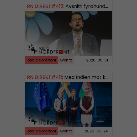
RN DIREKT#412:
Avsnitt fyrahundratolv SWISH: 0700738064
Radio Nordfront
Avsnitt
2026-05-31
RN DIREKT#411:
Med Indien mot kosmos SWISH: 0700738064
Radio Nordfront
Avsnitt
2026-05-24