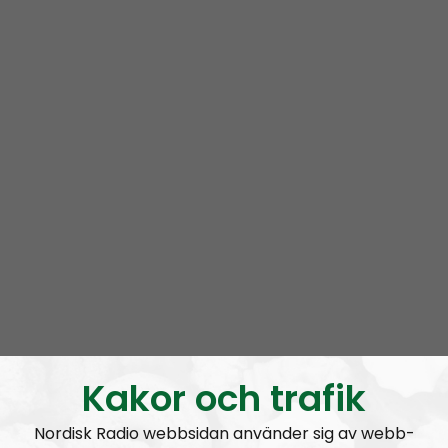
Radio Nordfront gillar åsikt- och yttrandefrihet.
Därför bjuder vi titt som tätt in gäster av alla det slag,
alltifrån sympatiskt inställda personer till
meningsmotståndare.
Epost:
radionordfront@nordiskradio.se
simon.holmqvist@nordfront.se
martin.saxlind@nordfront.se
Prenumerera på Radio Nordfront med
RSS
RSS:
https://nordiskradio.se/?format=mp3-
rss&show=radio-nordfront
Kakor och trafik
Nordisk Radio webbsidan använder sig av webb-
RN DIREKT#416:
Tillbaka lagom till främlingsinvasionen