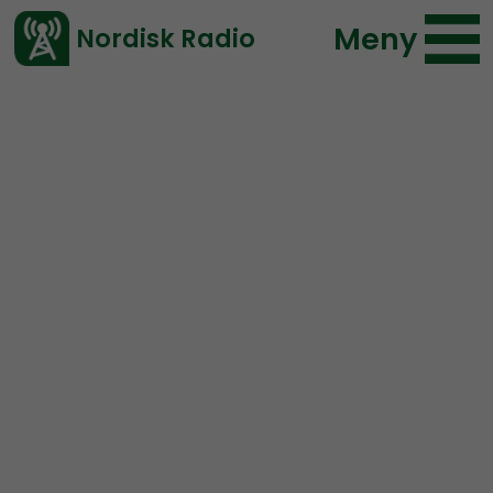
Meny
Nordisk Radio
Vårt senaste avsnitt!
Avsnitt
Radio Nordfront
Nordisk Radio
2018-04-29 18:00
Ladda ned ⇓
</> embed
RN DIREKT#75: Slutspurt
inför 1 maj, “blockaden” i