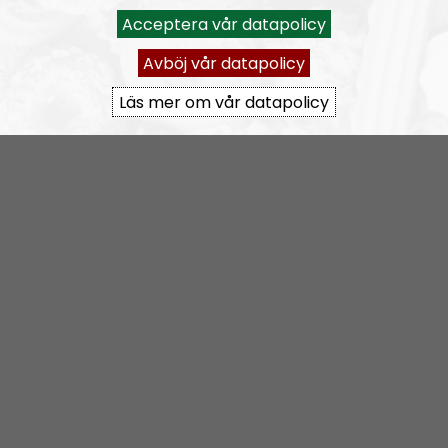
Acceptera vår datapolicy
Om Radio Nordfront
Avböj vår datapolicy
Radio Nordfront är en del av Nordfront och Nordiska
Läs mer om vår datapolicy
motståndsrörelsen och budskapet som förs ut i radion
kommer i stort att vara i linje med det som rörelsen står
för. I vissa, ofta mindre viktiga, frågor är dock åsikterna
mer personliga.
Fasta programledare: Robin Palmblad, Pär Öberg, Tobias
Lindberg, Simon Holmqvist, Martin Saxlind och Johan
Persson.
Radio Nordfront gillar åsikt- och yttrandefrihet. Därför
bjuder vi titt som tätt in oliktänkande människor som vi
tycker är intressanta.