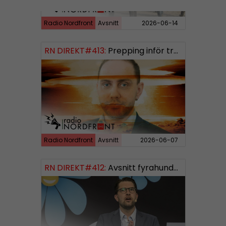
Radio Nordfront
Avsnitt
2026-06-14
RN DIREKT#413:
Prepping inför tredje världskriget
Radio Nordfront
Avsnitt
2026-06-07
RN DIREKT#412:
Avsnitt fyrahundratolv SWISH: 0700738064