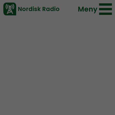
Meny
Nordisk Radio
Vårt senaste avsnitt!
Avsnitt
Radio Nordfront
Nordisk Radio
2019-05-13 16:35
Ladda ned ⇓
</> embed
RN DIREKT#120:
Mynttorget, Kil-