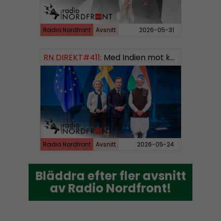
Radio Nordfront
Avsnitt
2026-05-31
RN DIREKT#411:
Med Indien mot kosmos SWISH: 0700738064
Radio Nordfront
Avsnitt
2026-05-24
Bläddra efter fler avsnitt
Bläddra efter fler avsnitt
av Radio Nordfront!
av Radio Nordfront!