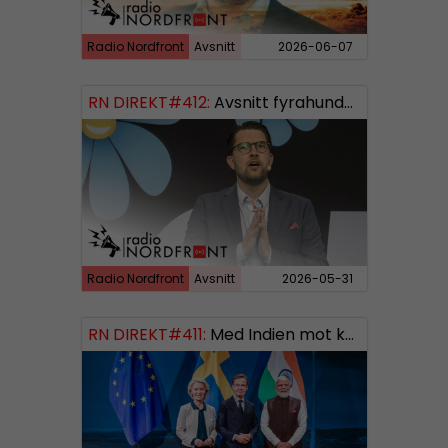
Radio Nordfront
Avsnitt
2026-06-07
RN DIREKT#412:
Avsnitt fyrahundratolv SWISH: 0700738064
Radio Nordfront
Avsnitt
2026-05-31
RN DIREKT#411:
Med Indien mot kosmos SWISH: 0700738064