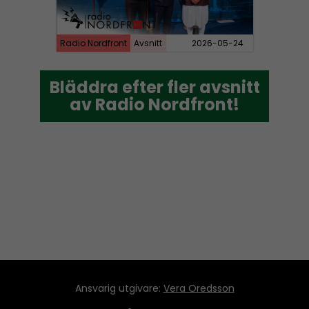
Radio Nordfront
Avsnitt
2026-05-24
Bläddra efter fler avsnitt
Bläddra efter fler avsnitt
av Radio Nordfront!
av Radio Nordfront!
Ansvarig utgivare:
Vera Oredsson