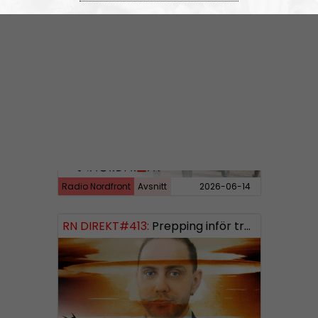
Radio Nordfront
Avsnitt
2026-06-29
RN DIREKT#414:
Almedalen och Hübinettes fall
Radio Nordfront
Avsnitt
2026-06-14
RN DIREKT#413:
Prepping inför tredje världskriget