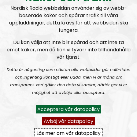
rss&show=radio-nordfront
Nordisk Radio webbsidan använder sig av webb-
baserade kakor och spårar trafik till våra
RN DIREKT#416:
Tillbaka lagom till främlingsinvasionen
uppladdningar, detta krävs för att webbsidan ska
fungera.
Du kan välja att inte blir spårad och att inte ta
emot kakor, men då kan vi tyvärr inte tillhandahålla
vår tjänst.
Detta är någonting som nästan alla webbsidor gör nuförtiden
Radio Nordfront
Avsnitt
2026-08-02
och ingenting konstigt eller udda, men vi är måna om
transparens vad gäller den data vi samlar, därför ger vi er
RN DIREKT#415:
Sommarlov och prepping
SW
möjlighet att avböja eller acceptera.
Acceptera vår datapolicy
Avböj vår datapolicy
Läs mer om vår datapolicy