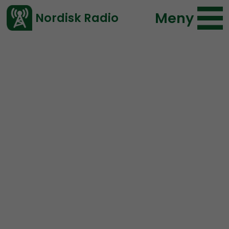
Meny
Nordisk Radio
Vårt senaste avsnitt!
Avsnitt
Radio Nordfront
Nordisk Radio
2019-01-20 18:00
Ladda ned ⇓
</> embed
RN DIREKT#106: Fransk
revolution,