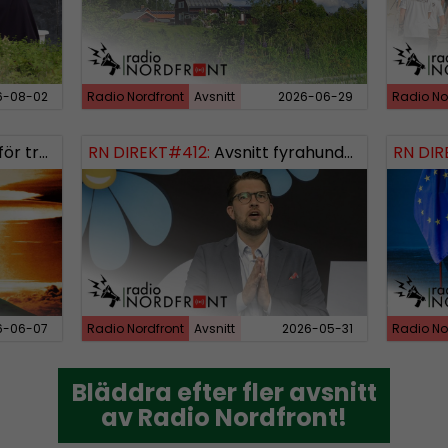
6-08-02
Radio Nordfront
Avsnitt
2026-06-29
Radio No
rldskriget
RN DIREKT#412:
Avsnitt fyrahundratolv SWISH: 0700738064
RN DIR
6-06-07
Radio Nordfront
Avsnitt
2026-05-31
Radio No
Bläddra efter fler avsnitt
Bläddra efter fler avsnitt
av Radio Nordfront!
av Radio Nordfront!