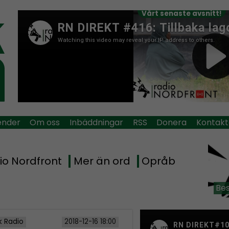
Vårt senaste avsnitt!
ender
Om oss
Inbäddningar
RSS
Donera
Kontakt
io Nordfront
Mer än ord
Opråb
Bes
k Radio
2018-12-16 18:00