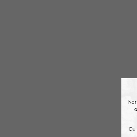
Nor
o
Du 