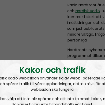
Radio Nordfront är 
och
Nordisk Radio
. 
kommer i stort att v
i nättidningen och d
som just publicerats 
mindre viktiga, fråg
personliga.
Nordfronts nyhetsr
programmet tillsam
chefredaktör
Marti
Kakor och trafik
är skribenten
Tobia
Holmvall
, även kä
disk Radio webbsidan använder sig av webb-baserade k
Nordic Frontier
och
ch spårar trafik till våra uppladdningar, detta krävs för a
Producent är Nordis
webbsidan ska fungera.
Radio Nordfront gilla
kan välja att inte blir spårad och att inte ta emot kakor,
Därför bjuder vi titt
då kan vi tyvärr inte tillhandahålla vår tjänst.