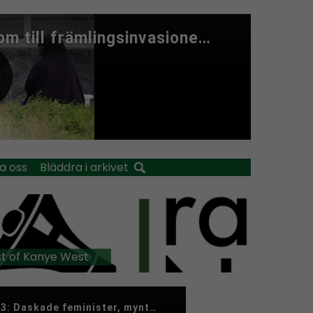
a oss
Bläddra i arkivet
t of Kanye West