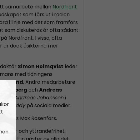
ett samarbete mellan
Nordfront
Budskapet som förs ut i radion
ara i linje med det som framförs
et som diskuteras är ofta sådant
på Nordfront. I vissa, ofta
or är dock åsikterna mer
edaktör
Simon Holmqvist
leder
mans med tidningens
n Saxlind
. Andra medarbetare
s Lindberg
och
Andreas
nd som
Andreas Johansson
i
akor
Hey Buddy
på sociala medier.
tt
k Radios Max Rosenfors.
r åsikt- och yttrandefrihet.
 men
 som tätt in gäster av alla det