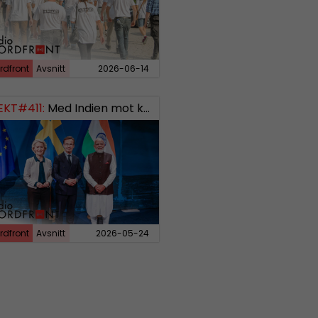
rdfront
Avsnitt
2026-06-14
EKT#411:
Med Indien mot kosmos SWISH: 0700738064
rdfront
Avsnitt
2026-05-24