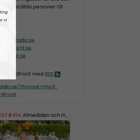
iskt inställda personer till
ting
e.
a vi
ordiskradio.se
nordfront.se
rdfront.se
dio Nordfront med
RSS
kradio.se/?format=mp3-
dfront
EKT#414:
ISH: 0738958452
Almedalen och Hübinettes fall