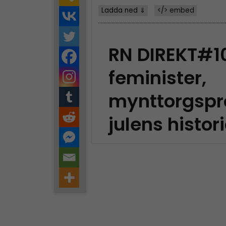
Ladda ned ⇓
</> embed
RN DIREKT#1
feminister,
mynttorgspr
julens histor