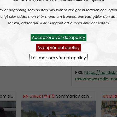
slag, alltifrån sympat
ta är någonting som nästan alla webbsidor gör nuförtiden och ingen
meningsmotståndar
stigt eller udda, men vi är måna om transparens vad gäller den dat
Epost:
samlar, därför ger vi er möjlighet att avböja eller acceptera.
radionordfront@n
Acceptera vår datapolicy
simon.holmqvist@
martin.saxlind@no
Avböj vår datapolicy
Läs mer om vår datapolicy
Prenumerera på Ra
RSS:
https://nordis
rss&show=radio-nor
ngsinvasionen
RN DIREKT#415:
Sommarlov och prepping
SWISH: 0738958452
RN DIR
SW