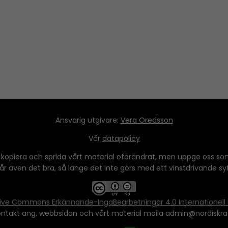
Ansvarig utgivare:
Vera Oredsson
Vår
datapolicy
 kopiera och sprida vårt material oförändrat, men uppge oss som
 går även det bra, så länge det inte görs med ett vinstdrivande syfte
ive Commons Erkännande-IngaBearbetningar 4.0 Internationell 
ontakt ang. webbsidan och vårt material maila admin@nordiskra