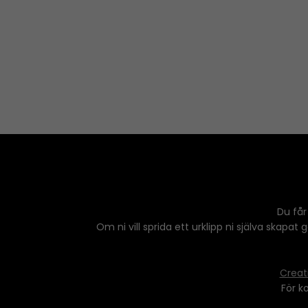
Du får
Om ni vill sprida ett urklipp ni själva skapat
Creat
För k