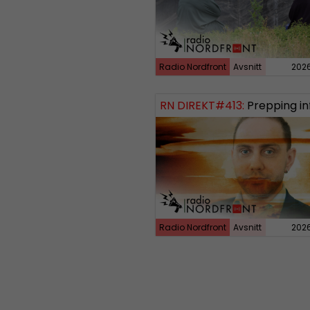
Radio Nordfront
Avsnitt
202
RN DIREKT#413:
Prepping inför tredje vä
Radio Nordfront
Avsnitt
202