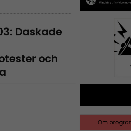
03: Daskade
otester och
ia
Om program