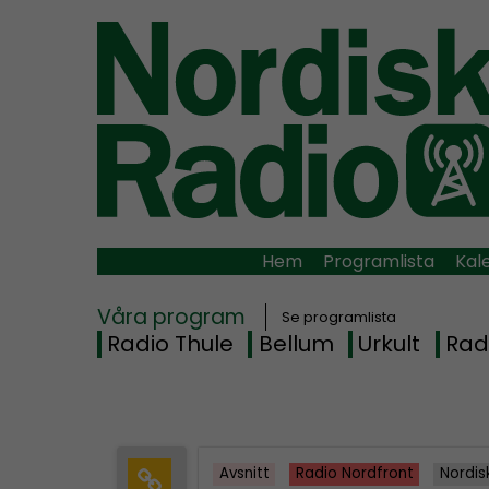
Hem
Programlista
Kal
Våra program
Se programlista
Radio Thule
Bellum
Urkult
Rad
Avsnitt
Radio Nordfront
Nordis