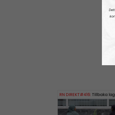
Det
kon
RN DIREKT#416:
Tillbaka lagom till främli