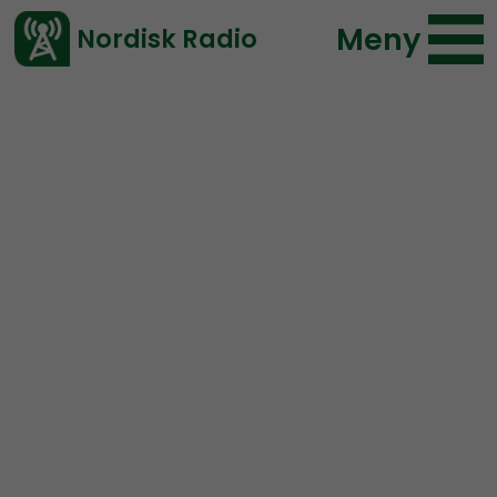
Meny
Nordisk Radio
Vårt senaste avsnitt!
Repris
NR Bohuslän
Nordisk Radio
2019-07-03 20:00
</> embed
REPRIS: NR Bohuslän #1:
PREMIÄR för NR Bohuslän!