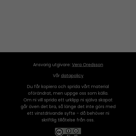
y
e
r
Ansvarig utgivare:
Vera Oredsson
Vår
datapolicy
Du får kopiera och sprida vårt material
oförändrat, men uppge oss som källa.
Om ni vill sprida ett urklipp ni själva skapat
går även det bra, så länge det inte görs med
ett vinstdrivande syfte - då behöver ni
skriftlig tillåtelse från oss.