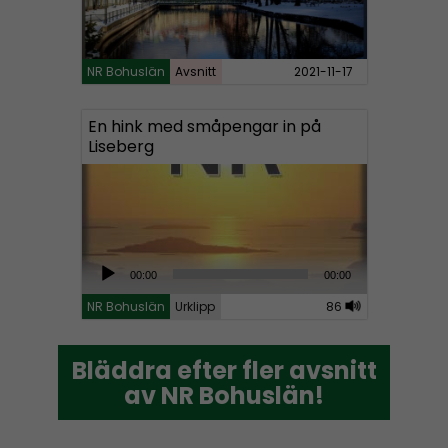
e
r
NR Bohuslän
Avsnitt
2021-11-17
En hink med småpengar in på
Liseberg
A
00:00
00:00
u
NR Bohuslän
Urklipp
86
d
i
Bläddra efter fler avsnitt
Bläddra efter fler avsnitt
o
av NR Bohuslän!
av NR Bohuslän!
P
l
a