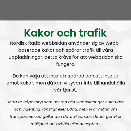
NR Bohuslän är ett lokalt radioprogram av och för
Bohuslänningar med fokus på nyheter, lokalpolitik
och folkkultur. Vi sänder live på Onsdagar 19.00-20.00
Kakor och trafik
Programmet tar upp lokala nyheter och gör
historiska reportage från i första hand Bohuslän, men
Nordisk Radio webbsidan använder sig av webb-
också Dalsland och andra närliggande områden. Vi
baserade kakor och spårar trafik till våra
tar även in gäster med anknytning till Bohuslän med
uppladdningar, detta krävs för att webbsidan ska
omnejd.
fungera.
Programmet drivs av Elin Reinhardt, Monika och
Du kan välja att inte blir spårad och att inte ta
Fredde i svängen. Elin återfinns även i programmet
emot kakor, men då kan vi tyvärr inte tillhandahålla
Radio Regeringen
vår tjänst.
Som nyhetsförmedlare fyller NR Bohuslän ett stort
tomrum. Programmet kommer att ta upp ämnen
Detta är någonting som nästan alla webbsidor gör nuförtiden
som lokal mainstream-media förvränger eller inte
och ingenting konstigt eller udda, men vi är måna om
tar upp. Vi beskriver den mångkulturella verkligheten
transparens vad gäller den data vi samlar, därför ger vi er
som den ser ut utan skygglappar.
möjlighet att avböja eller acceptera.
Vi tar gärna in andra röster i programmet och tar