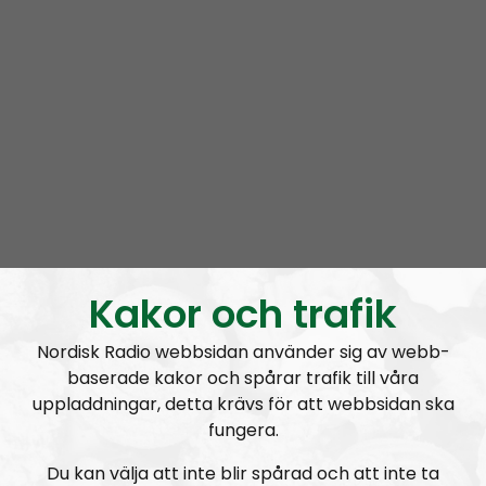
Radio Thule is a pan-Nordic show for the English
language audience
Prenumerera på Radio Thule med
RSS
RSS:
https://nordiskradio.se/?format=mp3-
rss&show=radio-thule
Radio Thule #20: A Defense of National Socialism
Kakor och trafik
Nordisk Radio webbsidan använder sig av webb-
baserade kakor och spårar trafik till våra
uppladdningar, detta krävs för att webbsidan ska
fungera.
Radio Thule
Avsnitt
2026-05-29
Du kan välja att inte blir spårad och att inte ta