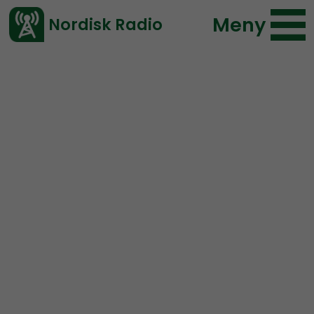
Meny
Nordisk Radio
Vårt senaste avsnitt!
Avsnitt
Radio Thule
Nordisk Radio
2025-07-31 14:00
Ladda ned ⇓
</> embed
Radio Thule #11:
Migrants
“swimming” and more