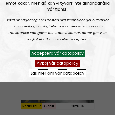
Radio Thule #18: National Socialism: The Biological Worldview
emot kakor, men då kan vi tyvärr inte tillhandahålla
vår tjänst.
Detta är någonting som nästan alla webbsidor gör nuförtiden
och ingenting konstigt eller udda, men vi är måna om
transparens vad gäller den data vi samlar, därför ger vi er
möjlighet att avböja eller acceptera.
Radio Thule
Avsnitt
2026-03-06
Acceptera vår datapolicy
Radio Thule #17: Leif Eriksson and kosher nationalist nightmares
Avböj vår datapolicy
Läs mer om vår datapolicy
Radio Thule
Avsnitt
2026-02-06