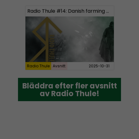
Radio Thule #14: Danish farming and Beowulf
Radio Thule
Avsnitt
2025-10-31
Bläddra efter fler avsnitt
Bläddra efter fler avsnitt
av Radio Thule!
av Radio Thule!