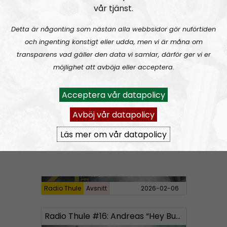
vår tjänst.
Detta är någonting som nästan alla webbsidor gör nuförtiden
och ingenting konstigt eller udda, men vi är måna om
transparens vad gäller den data vi samlar, därför ger vi er
möjlighet att avböja eller acceptera.
Radio Thule
Avsnitt
2026-03-06
Acceptera vår datapolicy
Radio Thule #17: Leif Eriksson and kosher nationalist nightmares
Avböj vår datapolicy
Läs mer om vår datapolicy
Radio Thule
Avsnitt
2026-02-06
Radio Thule #16: Andreas “Hey Buddy” Johansson and Christmas traditions