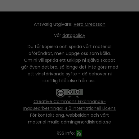
Ansvarig utgivare:
Vera Oredsson
Vår
datapolicy
Du får kopiera och sprida vårt material
oförändrat, men uppge oss som källa.
Om ni vill sprida ett urklipp ni själva skapat
går även det bra, så länge det inte görs med
ett vinstdrivande syfte - då behöver ni
skriftlig tillåtelse från oss.
Creative Commons Erkännande-
IngaBearbetningar 4.0 Internationell Licens
För kontakt ang. webbsidan och vårt
material maila admin@nordiskradio.se
RSS Info: