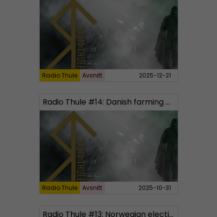
Radio Thule
Avsnitt
2025-12-21
Radio Thule #14: Danish farming and Beowulf
Radio Thule
Avsnitt
2025-10-31
Radio Thule #13: Norwegian elections and funny True Finns