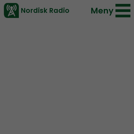
Meny
Nordisk Radio
Vårt senaste avsnitt!
Avsnitt
Radio Thule
Nordisk Radio
2025-11-29 12:15
Ladda ned ⇓
</> embed
Radio Thule #15: Lucia
and some travel stories