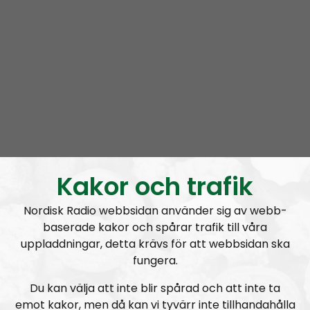
Prenumerera på Radio Thule med
RSS
RSS:
https://nordiskradio.se/?format=mp3-
rss&show=radio-thule
Radio Thule #20: A Defense of National Socialism
Kakor och trafik
Nordisk Radio webbsidan använder sig av webb-
baserade kakor och spårar trafik till våra
uppladdningar, detta krävs för att webbsidan ska
Radio Thule
Avsnitt
2026-05-29
fungera.
Radio Thule #18: National Socialism: The Biological Worldview
Du kan välja att inte blir spårad och att inte ta
emot kakor, men då kan vi tyvärr inte tillhandahålla