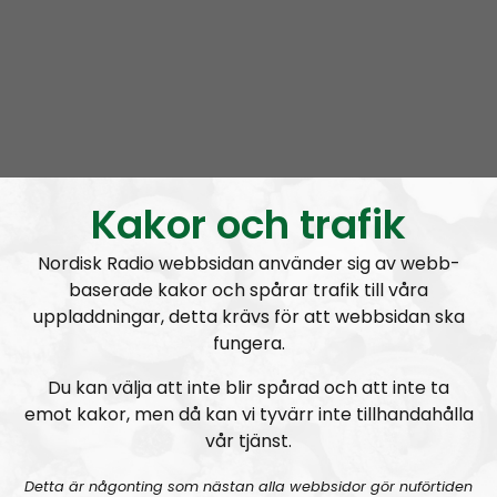
Radio Regeringen #200:
Tvåhundra!
Kakor och trafik
Radio Regeringen
Avsnitt
2021-06-24
Nordisk Radio webbsidan använder sig av webb-
baserade kakor och spårar trafik till våra
Att hålla ihop förhållandet
uppladdningar, detta krävs för att webbsidan ska
fungera.
Du kan välja att inte blir spårad och att inte ta
emot kakor, men då kan vi tyvärr inte tillhandahålla
vår tjänst.
A
00:00
00:00
u
Detta är någonting som nästan alla webbsidor gör nuförtiden