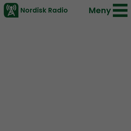
Meny
Nordisk Radio
Vårt senaste avsnitt!
Avsnitt
Radio Regeringen
Nordisk Radio
2017-05-30 18:00
Ladda ned ⇓
</> embed
Radio Regeringen – #67
Veckans fråga,