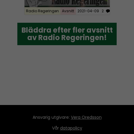
Radio Regeringen
Avsnitt
2021-04-09
2
Bläddra efter fler avsnitt
Bläddra efter fler avsnitt
av Radio Regeringen!
av Radio Regeringen!
Ansvarig utgivare:
Vera Oredsson
Vår
datapolicy