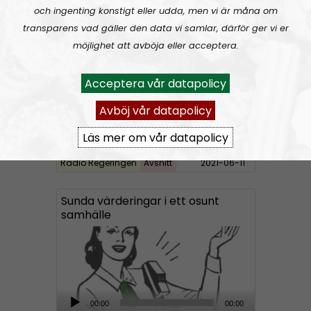
Radio Regeringen
Urklipp
164
d
och ingenting konstigt eller udda, men vi är måna om
i
transparens vad gäller den data vi samlar, därför ger vi er
Radio Regeringen #199:
Sex, kärlek och förhållanden
o
möjlighet att avböja eller acceptera.
P
l
Acceptera vår datapolicy
a
Avböj vår datapolicy
y
e
Läs mer om vår datapolicy
r
Radio Regeringen
Avsnitt
2021-06-11
Sunda värderingar i ett osunt
samhälle
A
00:00
00:00