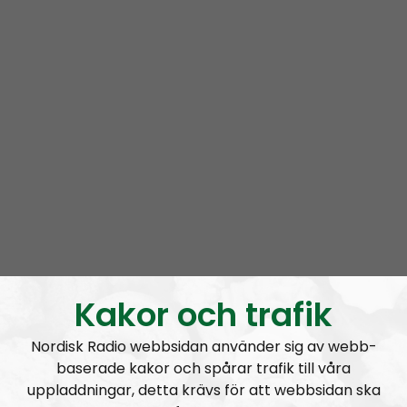
RSS:
https://nordiskradio.se/?format=mp3-
rss&show=radio-regeringen
Varannan fredag kl 20.00-22.00
Fasta medarbetare: Elin och Noora
Kontakt:
radioregeringen@nordiskradio.se
Kakor och trafik
Nordisk Radio webbsidan använder sig av webb-
Radio Regeringen #200:
Tvåhundra!
baserade kakor och spårar trafik till våra
uppladdningar, detta krävs för att webbsidan ska