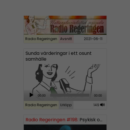
y
e
r
Radio Regeringen
Avsnitt
2021-06-11
Sunda värderingar i ett osunt
samhälle
A
00:00
00:00
u
d
Radio Regeringen
Urklipp
149
i
o
Radio Regeringen #198:
Psykisk ohälsa
P
l