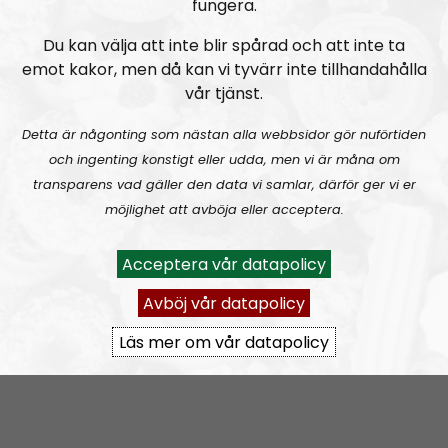
fungera.
Du kan välja att inte blir spårad och att inte ta
emot kakor, men då kan vi tyvärr inte tillhandahålla
vår tjänst.
Radio Regeringen
Avsnitt
2021-06-24
Detta är någonting som nästan alla webbsidor gör nuförtiden
och ingenting konstigt eller udda, men vi är måna om
Att hålla ihop förhållandet
transparens vad gäller den data vi samlar, därför ger vi er
möjlighet att avböja eller acceptera.
Acceptera vår datapolicy
Avböj vår datapolicy
A
00:00
00:00
u
Läs mer om vår datapolicy
d
Radio Regeringen
Urklipp
164
i
o
Radio Regeringen #199:
Sex, kärlek och förhållanden
P
l
a