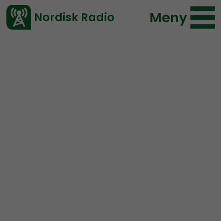
Meny
Nordisk Radio
Vårt senaste avsnitt!
Radio Regeringen
Radio Regeringen är nationalsocialistisk mysradio,