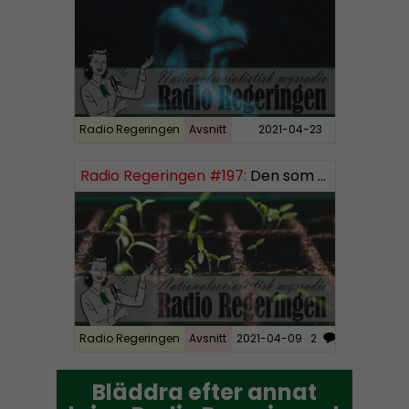
a
y
e
r
Radio Regeringen
Avsnitt
2021-04-23
Radio Regeringen #197:
Den som sår får skörda, del 3
Radio Regeringen
Avsnitt
2021-04-09
2
Bläddra efter annat
Bläddra efter annat