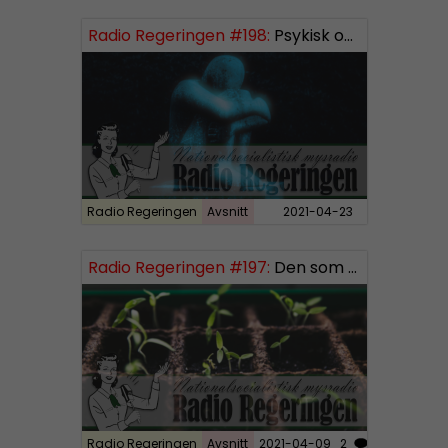
i
Radio Regeringen #198:
Psykisk ohälsa
o
P
l
a
y
e
r
Radio Regeringen
Avsnitt
2021-04-23
Radio Regeringen #197:
Den som sår får skörda, del 3
Radio Regeringen
Avsnitt
2021-04-09
2