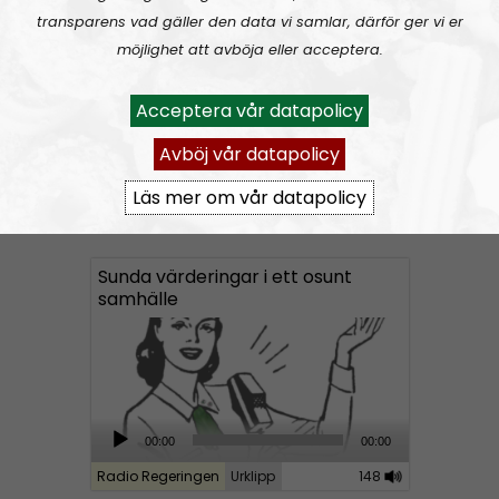
Radio Regeringen #199:
Sex, kärlek och förhållanden
o
transparens vad gäller den data vi samlar, därför ger vi er
P
möjlighet att avböja eller acceptera.
l
a
Acceptera vår datapolicy
y
Avböj vår datapolicy
e
r
Läs mer om vår datapolicy
Radio Regeringen
Avsnitt
2021-06-11
Sunda värderingar i ett osunt
samhälle
A
00:00
00:00
u
Radio Regeringen
Urklipp
148
d