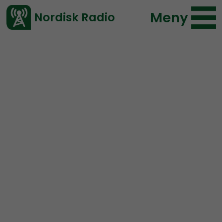
Meny
Nordisk Radio
Vårt senaste avsnitt!
Avsnitt
Radio Regeringen
Nordisk Radio
2017-05-26 18:00
Ladda ned ⇓
</> embed
Radio Regeringen – #66
Foff, Katy Perry och