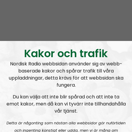
Kakor och trafik
Radio Regeringen
Avsnitt
2021-06-24
Nordisk Radio webbsidan använder sig av webb-
Att hålla ihop förhållandet
baserade kakor och spårar trafik till våra
uppladdningar, detta krävs för att webbsidan ska
fungera.
Du kan välja att inte blir spårad och att inte ta
emot kakor, men då kan vi tyvärr inte tillhandahålla
A
vår tjänst.
00:00
00:00
u
Radio Regeringen
Urklipp
164
d
Detta är någonting som nästan alla webbsidor gör nuförtiden
i
och ingenting konstigt eller udda, men vi är måna om