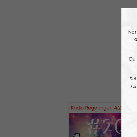
Nor
o
Du 
Det
kon
Radio Regeringen #200:
Tvåh