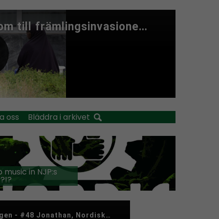
a oss
Bläddra i arkivet
 music in NJP:s
?!?