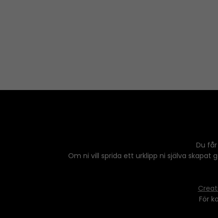
a
o
y
w
e
n
r
A
r
r
o
w
k
e
y
s
Du får
t
Om ni vill sprida ett urklipp ni själva skapat
o
i
n
Creat
c
För k
r