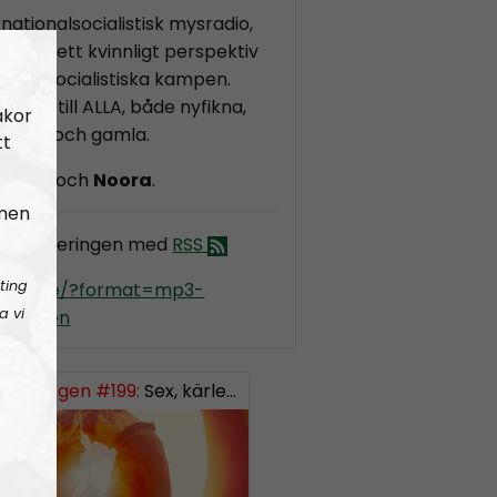
nationalsocialistisk mysradio,
m ger ett kvinnligt perspektiv
ionalsocialistiska kampen.
ar sig till ALLA, både nyfikna,
akor
, unga och gamla.
tt
e:
Elin
och
Noora
.
 men
dio Regeringen med
RSS
ting
kradio.se/?format=mp3-
a vi
geringen
Regeringen #199:
Sex, kärlek och förhållanden