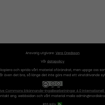
y
s
t
o
i
n
c
r
e
Ansvarig utgivare:
Vera Oredsson
a
Vår
datapolicy
s
e
 kopiera och sprida vårt material oförändrat, men uppge oss som
 går även det bra, så länge det inte görs med ett vinstdrivande syfte
o
r
d
ive Commons Erkännande-IngaBearbetningar 4.0 Internationell 
e
ontakt ang. webbsidan och vårt material maila admin@nordiskra
c
RSS Info:
r