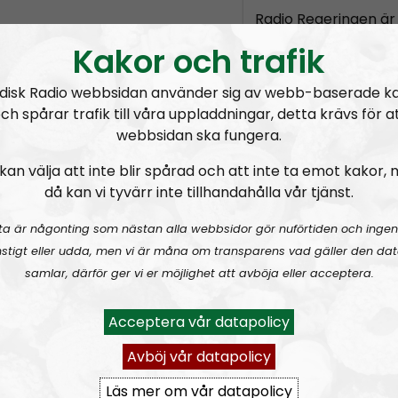
Radio Regeringen är 
ett radioprogram so
Kakor och trafik
på den eviga och nat
Radio Regeringen rikt
disk Radio webbsidan använder sig av webb-baserade k
nyvakna och inbitna
ch spårar trafik till våra uppladdningar, detta krävs för a
webbsidan ska fungera.
Fasta programledar
kan välja att inte blir spårad och att inte ta emot kakor,
då kan vi tyvärr inte tillhandahålla vår tjänst.
Prenumerera på Ra
ta är någonting som nästan alla webbsidor gör nuförtiden och ingen
RSS:
https://nordis
stigt eller udda, men vi är måna om transparens vad gäller den dat
rss&show=radio-re
samlar, därför ger vi er möjlighet att avböja eller acceptera.
undra!
Att hålla ihop förhållandet
Radio 
Acceptera vår datapolicy
Avböj vår datapolicy
Läs mer om vår datapolicy