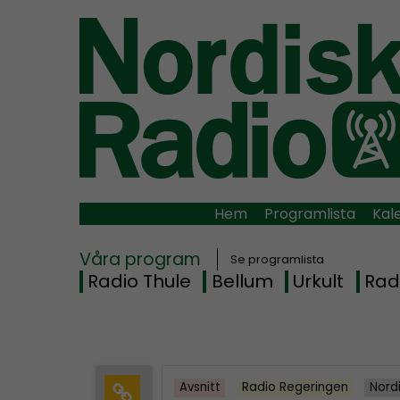
Hem
Programlista
Kal
Våra program
Se programlista
Radio Thule
Bellum
Urkult
Rad
Avsnitt
Radio Regeringen
Nord