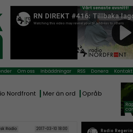
Vårt senaste avsnitt!
ender
Om oss
Inbäddningar
RSS
Donera
Kontakt
io Nordfront
Mer än ord
Opråb
Rap
car
isk Radio
2017-03-10 18:00