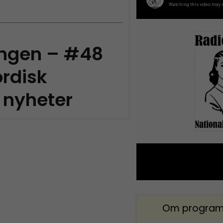
ingen – #48
rdisk
nyheter
Om program