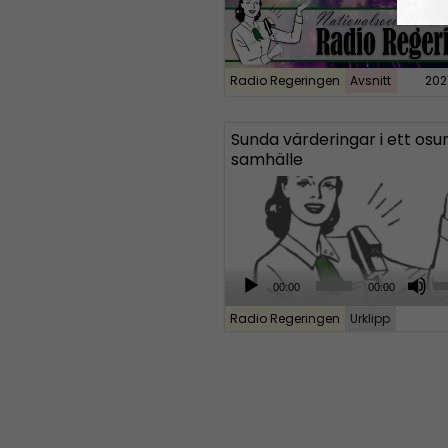
Radio Regeringen
Avsnitt
202
Sunda värderingar i ett osu
samhälle
A
U
00:00
00:00
u
s
Radio Regeringen
Urklipp
d
e
i
U
o
p
P
/
l
D