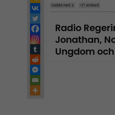
Ladda ned ⇓
</> embed
Radio Reger
Jonathan, No
Ungdom och 