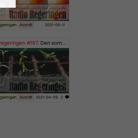
geringen
Avsnitt
2021-06-11
Regeringen #197:
Den som sår får skörda, del 3
geringen
Avsnitt
2021-04-09
2