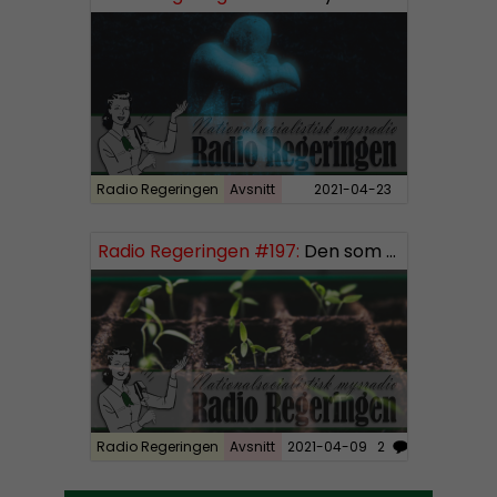
P
l
a
y
e
r
Radio Regeringen
Avsnitt
2021-04-23
Radio Regeringen #197:
Den som sår får skörda, del 3
Radio Regeringen
Avsnitt
2021-04-09
2