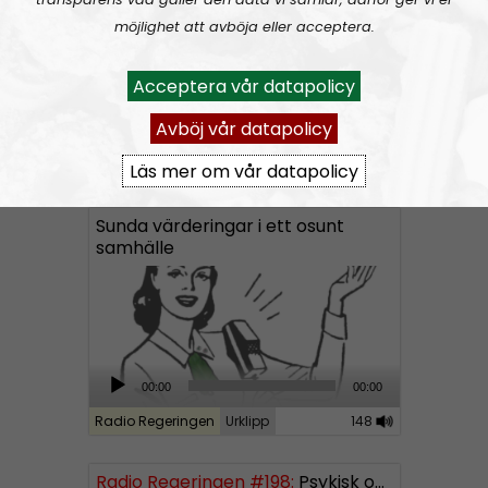
P
möjlighet att avböja eller acceptera.
l
a
Acceptera vår datapolicy
y
e
Avböj vår datapolicy
r
Radio Regeringen
Avsnitt
2021-06-11
Läs mer om vår datapolicy
Sunda värderingar i ett osunt
samhälle
A
00:00
00:00
u
Radio Regeringen
Urklipp
148
d
i
Radio Regeringen #198:
Psykisk ohälsa
o