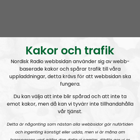
Radio Regeringen
Avsnitt
2021-06-24
Kakor och trafik
Att hålla ihop förhållandet
Nordisk Radio webbsidan använder sig av webb-
baserade kakor och spårar trafik till våra
uppladdningar, detta krävs för att webbsidan ska
fungera.
Du kan välja att inte blir spårad och att inte ta
A
emot kakor, men då kan vi tyvärr inte tillhandahålla
00:00
00:00
u
vår tjänst.
Radio Regeringen
Urklipp
164
d
Detta är någonting som nästan alla webbsidor gör nuförtiden
i
Radio Regeringen #199:
Sex, kärlek och förhållanden
och ingenting konstigt eller udda, men vi är måna om
o
transparens vad gäller den data vi samlar, därför ger vi er