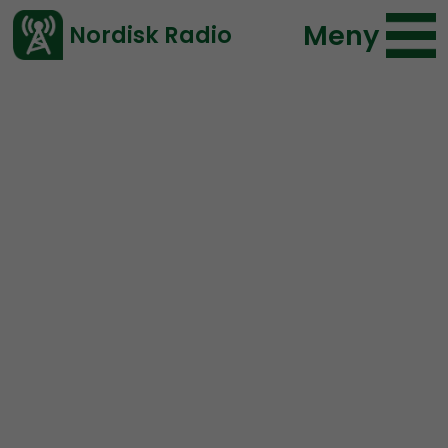
Meny
Nordisk Radio
Vårt senaste avsnitt!
Avsnitt
Radio Regeringen
Nordisk Radio
2017-03-03 18:00
Ladda ned ⇓
</> embed
Radio Regeringen – #46
Uthängning och nyheter