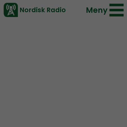
Meny
Nordisk Radio
Vårt senaste avsnitt!
Avsnitt
Radio Regeringen
Nordisk Radio
2020-11-27 11:00
Ladda ned ⇓
</> embed
Radio Regeringen #189:
Bevara maten