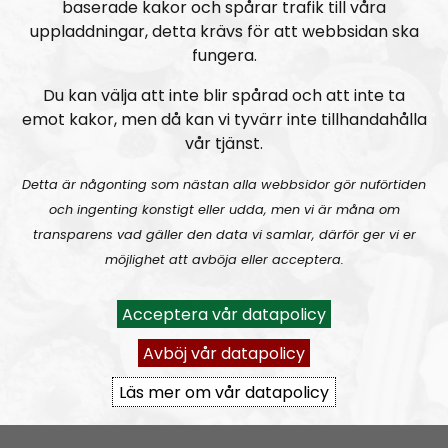
baserade kakor och spårar trafik till våra
uppladdningar, detta krävs för att webbsidan ska
Om programmet Radio Regeringen
fungera.
Du kan välja att inte blir spårad och att inte ta
Radio Regeringen är nationalsocialistisk mysradio, ett
emot kakor, men då kan vi tyvärr inte tillhandahålla
radioprogram som ger ett kvinnligt perspektiv på
vår tjänst.
den eviga och nationalsocialistiska kampen. Radio
Regeringen riktar sig till ALLA, både nyfikna, nyvakna
Detta är någonting som nästan alla webbsidor gör nuförtiden
och inbitna, unga och gamla.
och ingenting konstigt eller udda, men vi är måna om
transparens vad gäller den data vi samlar, därför ger vi er
Fasta programledare:
Elin
och
Noora
.
möjlighet att avböja eller acceptera.
Prenumerera på Radio Regeringen med
RSS
Acceptera vår datapolicy
RSS:
https://nordiskradio.se/?format=mp3-
Avböj vår datapolicy
rss&show=radio-regeringen
Läs mer om vår datapolicy
Radio Regeringen #200:
Tvåhundra!