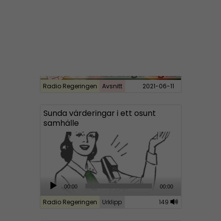
o
P
l
a
y
e
r
Radio Regeringen
Avsnitt
2021-06-11
Sunda värderingar i ett osunt
samhälle
A
00:00
00:00
u
Radio Regeringen
Urklipp
149
d
i