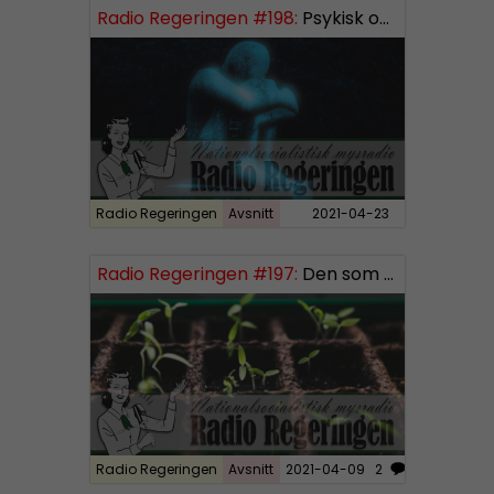
Radio Regeringen #198:
Psykisk ohälsa
o
P
l
a
y
e
r
Radio Regeringen
Avsnitt
2021-04-23
Radio Regeringen #197:
Den som sår får skörda, del 3
Radio Regeringen
Avsnitt
2021-04-09
2