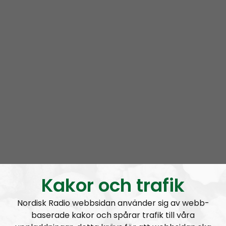
En spelare kommer bäddas in här
strax!
Kakor och trafik
Nordisk Radio webbsidan använder sig av webb-
baserade kakor och spårar trafik till våra
Om programmet Radio Regeringen