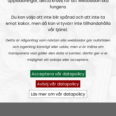
uppladdningar, detta krävs för att webbsidan ska
fungera.
Radio Regeringen är nationalsocialistisk mysradio, ett
radioprogram som ger ett kvinnligt perspektiv på
Du kan välja att inte blir spårad och att inte ta
den eviga och nationalsocialistiska kampen. Radio
emot kakor, men då kan vi tyvärr inte tillhandahålla
Regeringen riktar sig till ALLA, både nyfikna, nyvakna
vår tjänst.
och inbitna, unga och gamla.
Detta är någonting som nästan alla webbsidor gör nuförtiden
Fasta programledare:
Elin
och
Noora
.
och ingenting konstigt eller udda, men vi är måna om
transparens vad gäller den data vi samlar, därför ger vi er
möjlighet att avböja eller acceptera.
Prenumerera på Radio Regeringen med
RSS
RSS:
https://nordiskradio.se/?format=mp3-
Acceptera vår datapolicy
rss&show=radio-regeringen
Avböj vår datapolicy
Läs mer om vår datapolicy
Radio Regeringen #200:
Tvåhundra!