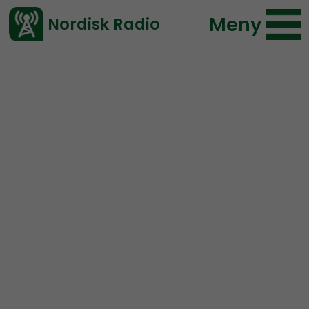
Meny
Nordisk Radio
Vårt senaste avsnitt!
Avsnitt
Radio Regeringen
Nordisk Radio
2020-06-26 09:14
</> embed
Radio Regeringen #183:
Sommaravslut