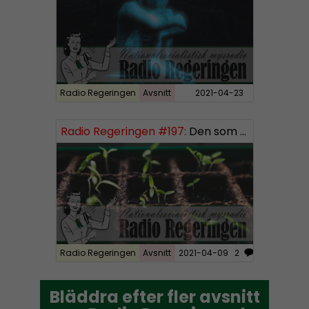
l
a
y
e
r
Radio Regeringen
Avsnitt
2021-04-23
Radio Regeringen #197:
Den som sår får skörda, del 3
Radio Regeringen
Avsnitt
2021-04-09
2
Bläddra efter fler avsnitt
Bläddra efter fler avsnitt