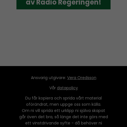
av Radio Regeringen!
av Radio Regeringen!
Ansvarig utgivare:
Vera Oredsson
Vår
datapolicy
Du får kopiera och sprida vårt material
oförändrat, men uppge oss som källa.
Om ni vill sprida ett urklipp ni själva skapat
går även det bra, så länge det inte görs med
ett vinstdrivande syfte - då behöver ni