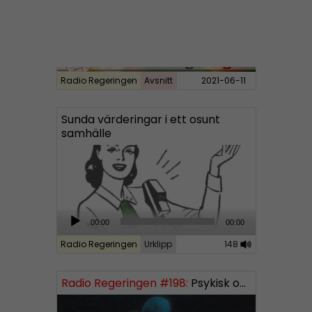
a
y
e
r
Radio Regeringen
Avsnitt
2021-06-11
Sunda värderingar i ett osunt
samhälle
A
00:00
00:00
u
Radio Regeringen
Urklipp
148
d
i
Radio Regeringen #198:
Psykisk ohälsa
o
P