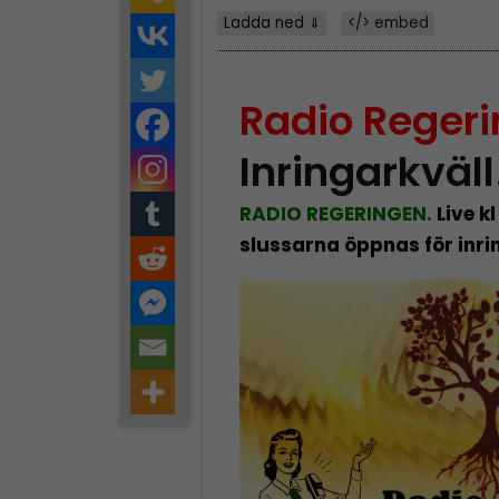
Ladda ned ⇓
</> embed
Radio Regeri
Inringarkväll
RADIO REGERINGEN.
Live kl
slussarna öppnas för inr