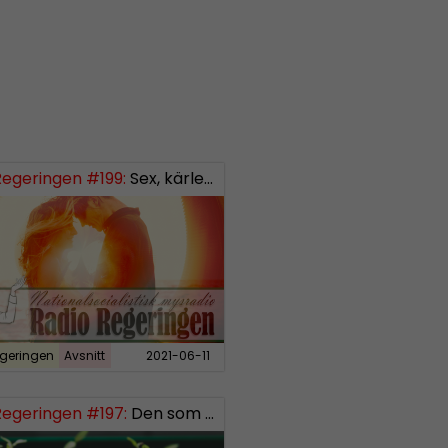
Regeringen #199:
Sex, kärlek och förhållanden
geringen
Avsnitt
2021-06-11
Regeringen #197:
Den som sår får skörda, del 3