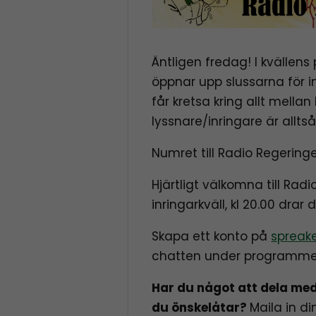
Äntligen fredag! I kvällens 
öppnar upp slussarna för 
får kretsa kring allt mella
lyssnare/inringare är allt
Numret till Radio Regering
Hjärtligt välkomna till Rad
inringarkväll, kl 20.00 drar 
Skapa ett konto på
spreak
chatten under programme
Har du något att dela med
du önskelåtar?
Maila in di