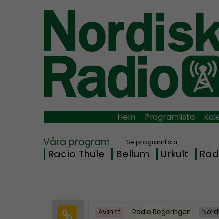
Hem
Programlista
Kal
Våra program
Se programlista
Radio Thule
Bellum
Urkult
Rad
Avsnitt
Radio Regeringen
Nord