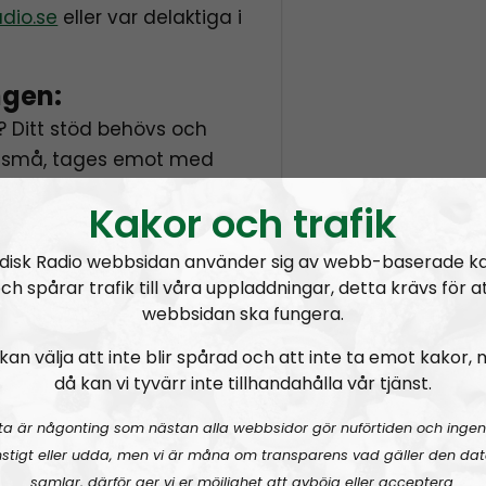
dio.se
eller var delaktiga i
ngen:
? Ditt stöd behövs och
om små, tages emot med
na används till att
Kakor och trafik
n och på andra sätt din
 direkt till
disk Radio webbsidan använder sig av webb-baserade k
ch spårar trafik till våra uppladdningar, detta krävs för a
webbsidan ska fungera.
enom att donera Bitcoins:
kan välja att inte blir spårad och att inte ta emot kakor,
sh
då kan vi tyvärr inte tillhandahålla vår tjänst.
ttps://bt.cx/sv/express/
ta är någonting som nästan alla webbsidor gör nuförtiden och ingen
vill donera, så får du ett
stigt eller udda, men vi är måna om transparens vad gäller den dat
rutan under.
samlar, därför ger vi er möjlighet att avböja eller acceptera.