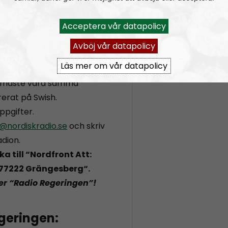
t ska utbetalas till. Här
ns bitcoin-adress:
Acceptera vår datapolicy
gFgvGgvhxPbKr3
Avböj vår datapolicy
ör kvitto av köpet.
Läs mer om vår datapolicy
.
, måste vara samma
erat på Swish.
ppgifter.
@nordiskradio.se
och skriv
adion.
a till “Nordfront Att:
, 77222 Grängesberg
“.
er “Radio Regeringen”!
geringen: