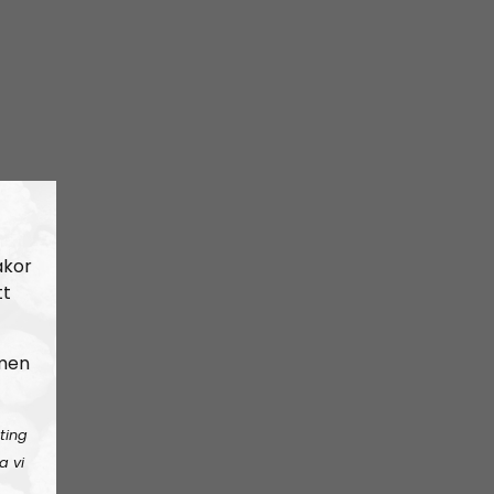
akor
tt
 men
ting
a vi