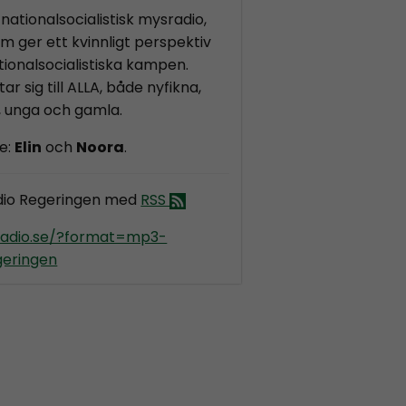
nationalsocialistisk mysradio,
m ger ett kvinnligt perspektiv
ionalsocialistiska kampen.
ar sig till ALLA, både nyfikna,
, unga och gamla.
e:
Elin
och
Noora
.
dio Regeringen med
RSS
kradio.se/?format=mp3-
geringen