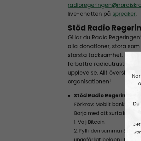
radioregeringen@nordiskra
live-chatten på
spreaker
.
Stöd Radio Regeri
Gillar du Radio Regeringen
alla donationer, stora s
största tacksamhet. Pengar
förbättra radioutrustninge
upplevelse. Allt överskott går
Nor
organisationen!
o
Stöd Radio Regeringen g
Du 
Förkrav: Mobilt bankid, Swi
Börja med att surfa in på:
h
1. Välj Bitcoin.
Det
2. Fyll i den summa i SEK du 
kon
ungefärligt belopp i BTC i 