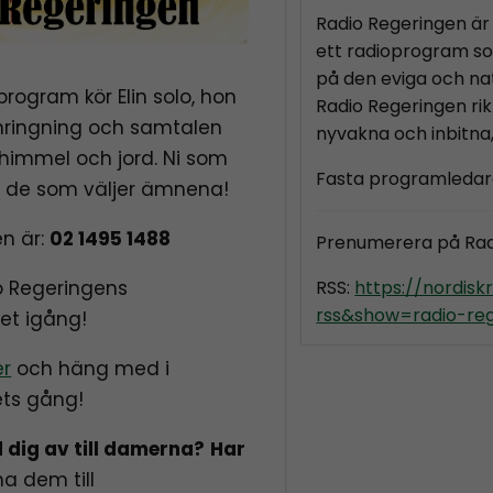
Radio Regeringen är 
ett radioprogram so
på den eviga och nat
program kör Elin solo, hon
Radio Regeringen rikt
inringning och samtalen
nyvakna och inbitna
n himmel och jord. Ni som
Fasta programledar
så de som väljer ämnena!
en är:
02 1495 1488
Prenumerera på Ra
io Regeringens
RSS:
https://nordis
rss&show=radio-re
det igång!
er
och häng med i
ts gång!
 dig av till damerna?
Har
na dem till