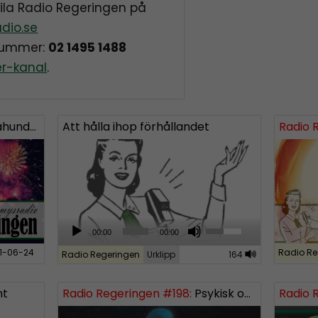
aila Radio Regeringen på
dio.se
onummer:
02 1495 1488
er-kanal
.
undra!
Att hålla ihop förhållandet
Radio 
A
U
00:00
00:00
u
s
1-06-24
Radio Re
Radio Regeringen
Urklipp
164
d
e
i
U
nt
Radio Regeringen #198:
Psykisk ohälsa
Radio 
o
p
P
/