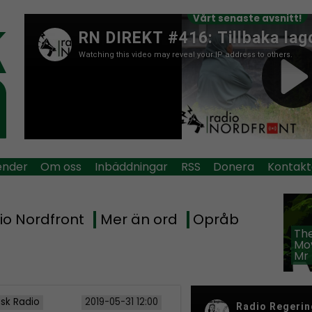
Vårt senaste avsnitt!
ender
Om oss
Inbäddningar
RSS
Donera
Kontakt
io Nordfront
Mer än ord
Opråb
The
Mov
Mr
isk Radio
2019-05-31 12:00