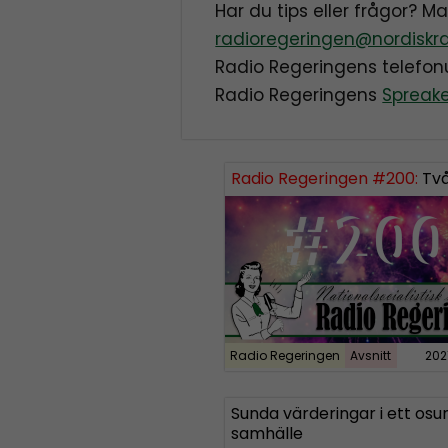
Har du tips eller frågor? M
radioregeringen@nordiskra
Radio Regeringens telef
Radio Regeringens
Spreak
Radio Regeringen #200:
Tvåh
Radio Regeringen
Avsnitt
202
Sunda värderingar i ett osu
samhälle