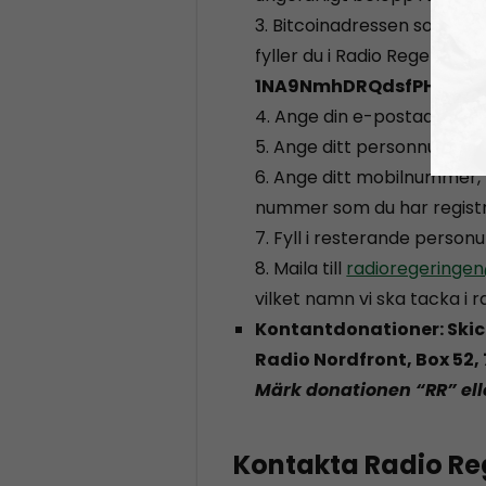
3. Bitcoinadressen som köpe
fyller du i Radio Regeringe
1NA9NmhDRQdsfPHRwxQ
4. Ange din e-postadress, f
5. Ange ditt personnummer
6. Ange ditt mobilnummer
nummer som du har registr
7. Fyll i resterande personu
8. Maila till
radioregeringen
vilket namn vi ska tacka i r
Kontantdonationer: Skick
Radio Nordfront, Box 52
Märk donationen “RR” ell
Kontakta Radio Re