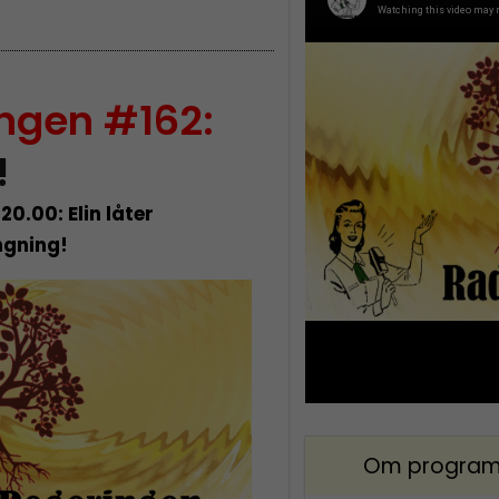
ngen #162:
!
 20.00: Elin låter
ingning!
Om program