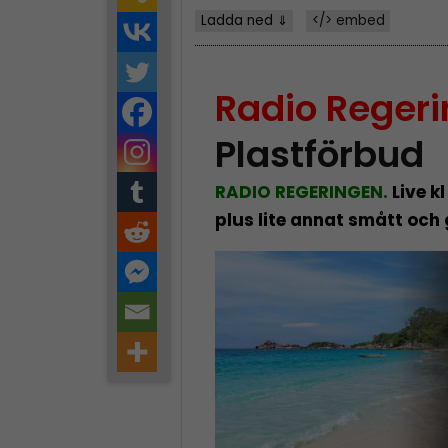
Ladda ned ⇓
</> embed
Radio Reger
Plastförbud
RADIO REGERINGEN.
Live kl
plus lite annat smått och 