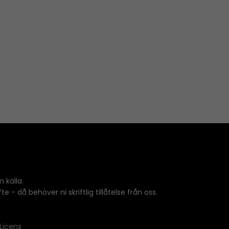
 källa.
 - då behöver ni skriftlig tillåtelse från oss.
Licens