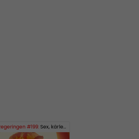
Regeringen #199:
Sex, kärlek och förhållanden