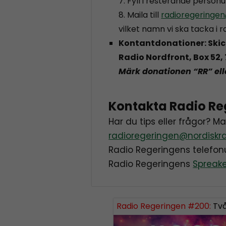
7. Fyll i resterande personu
8. Maila till
radioregeringen
vilket namn vi ska tacka i r
Kontantdonationer: Skick
Radio Nordfront, Box 52
Märk donationen “RR” ell
Kontakta Radio Re
Har du tips eller frågor? M
radioregeringen@nordiskra
Radio Regeringens telef
Radio Regeringens
Spreak
Radio Regeringen #200:
Tvåh