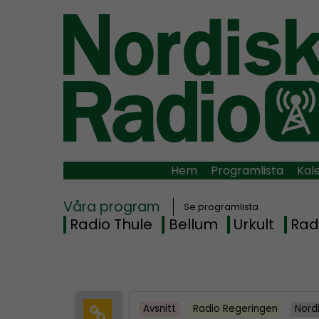
Hem
Programlista
Kal
Våra program
Se programlista
Radio Thule
Bellum
Urkult
Rad
Avsnitt
Radio Regeringen
Nord