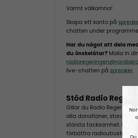
Varmt välkomna!
Skapa ett konto på
spreak
chatten under programme
Har du något att dela med
du önskelåtar?
Maila in di
radioregeringen@nordiskra
live-chatten på
spreaker
.
Stöd Radio Regeri
Gillar du Radio Regeringen
Nor
alla donationer, stora s
o
största tacksamhet. Pengar
förbättra radioutrustninge
Du 