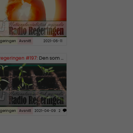
geringen
Avsnitt
2021-06-11
Regeringen #197:
Den som sår får skörda, del 3
geringen
Avsnitt
2021-04-09
2