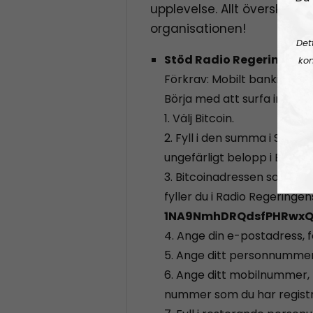
upplevelse. Allt överskott går
organisationen!
Det
Stöd Radio Regeringen g
kon
Förkrav: Mobilt bankid, Swi
Börja med att surfa in på:
h
1. Välj Bitcoin.
2. Fyll i den summa i SEK du 
ungefärligt belopp i BTC i 
3. Bitcoinadressen som köpe
fyller du i Radio Regeringe
1NA9NmhDRQdsfPHRwxQ
4. Ange din e-postadress, f
5. Ange ditt personnummer
6. Ange ditt mobilnummer
nummer som du har registr