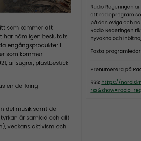
Radio Regeringen är 
ett radioprogram so
på den eviga och nat
nitt som kommer att
Radio Regeringen rikt
t har nämligen beslutats
nyvakna och inbitna
uda engångsprodukter i
Fasta programledar
kter som kommer
1, är sugrör, plastbestick
Prenumerera på Ra
RSS:
https://nordis
s en del kring
rss&show=radio-re
n del musik samt de
tyrkan är samlad och allt
en), veckans aktivism och