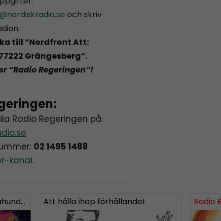
ppgifter.
@nordiskradio.se
och skriv
adion.
a till “Nordfront Att:
, 77222 Grängesberg
“.
er “Radio Regeringen”!
geringen:
aila Radio Regeringen på
dio.se
onummer:
02 1495 1488
er-kanal
.
undra!
Att hålla ihop förhållandet
Radio 