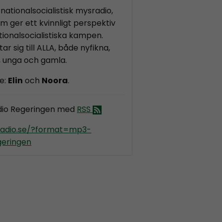
nationalsocialistisk mysradio,
m ger ett kvinnligt perspektiv
ionalsocialistiska kampen.
ar sig till ALLA, både nyfikna,
, unga och gamla.
e:
Elin
och
Noora
.
dio Regeringen med
RSS
kradio.se/?format=mp3-
geringen