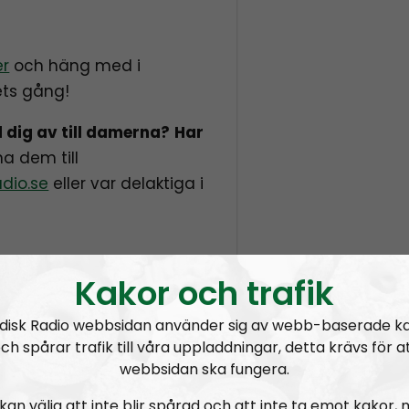
er
och häng med i
ts gång!
 dig av till damerna?
Har
na dem till
dio.se
eller var delaktiga i
Kakor och trafik
ngen:
? Ditt stöd behövs och
disk Radio webbsidan använder sig av webb-baserade k
om små, tages emot med
ch spårar trafik till våra uppladdningar, detta krävs för a
na används till att
webbsidan ska fungera.
n och på andra sätt din
kan välja att inte blir spårad och att inte ta emot kakor,