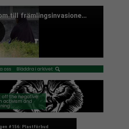
a oss
Bläddra i arkivet
 off the negative
h activism and
ining