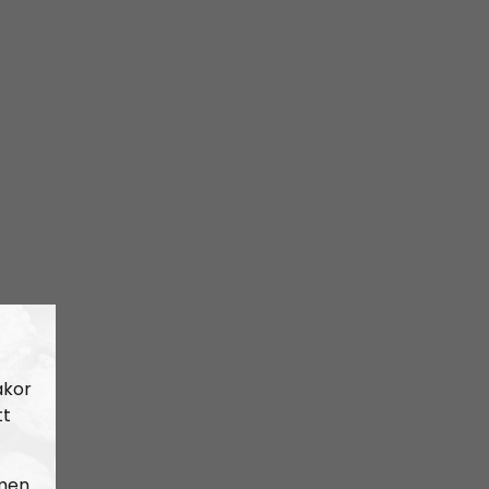
akor
tt
 men