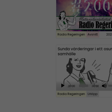
Radio Regeringen
Avsnitt
202
Sunda värderingar i ett osu
samhälle
A
U
00:00
00:00
u
s
Radio Regeringen
Urklipp
d
e
i
U
o
p