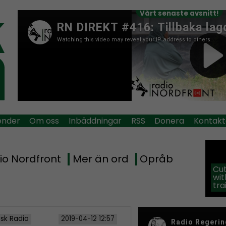
Vårt senaste avsnitt!
ender
Om oss
Inbäddningar
RSS
Donera
Kontakt
io Nordfront
Mer än ord
Opråb
Cut
wit
tra
isk Radio
2019-04-12 12:57