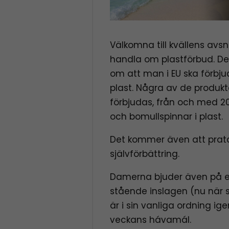
Välkomna till kvällens avs
handla om plastförbud. De
om att man i EU ska förbj
plast. Några av de produ
förbjudas, från och med 202
och bomullspinnar i plast.
Det kommer även att prata
självförbättring.
Damerna bjuder även på e
stående inslagen (nu när s
är i sin vanliga ordning ig
veckans hávamál.