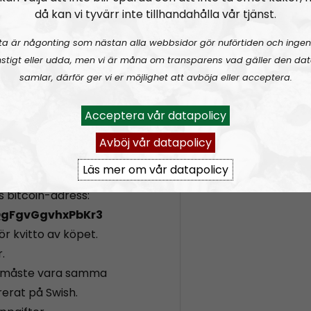
 direkt till
då kan vi tyvärr inte tillhandahålla vår tjänst.
ta är någonting som nästan alla webbsidor gör nuförtiden och ingen
enom att donera Bitcoins:
stigt eller udda, men vi är måna om transparens vad gäller den dat
sh
samlar, därför ger vi er möjlighet att avböja eller acceptera.
ttps://bt.cx/sv/express/
Acceptera vår datapolicy
vill donera, så får du ett
Avböj vår datapolicy
rutan under.
Läs mer om vår datapolicy
t ska utbetalas till. Här
ns bitcoin-adress:
gFgvGgvhxPbKr3
ör kvitto av köpet.
.
, måste vara samma
erat på Swish.