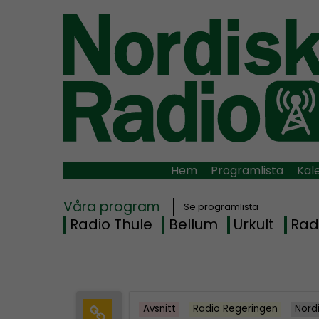
Hem
Programlista
Kal
Våra program
Se programlista
Radio Thule
Bellum
Urkult
Rad
Avsnitt
Radio Regeringen
Nord