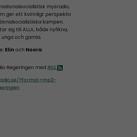
nationalsocialistisk mysradio,
m ger ett kvinnligt perspektiv
ionalsocialistiska kampen.
ar sig till ALLA, både nyfikna,
, unga och gamla.
e:
Elin
och
Noora
.
dio Regeringen med
RSS
kradio.se/?format=mp3-
geringen