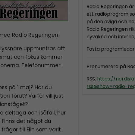
Radio Regeringen är 
ett radioprogram so
på den eviga och nat
Radio Regeringen rikt
 med Radio Regeringen!
nyvakna och inbitna
 lyssnare uppmuntras att
Fasta programledar
 Temat och fokus kommer
ionerna. Telefonummer:
Prenumerera på Ra
RSS:
https://nordis
rss&show=radio-re
ss på 1 maj? Har du
on förut? Varför vill just
tionståget?
a deltaga och isåfall, hur
? Finns det något du
frågor till Elin som varit