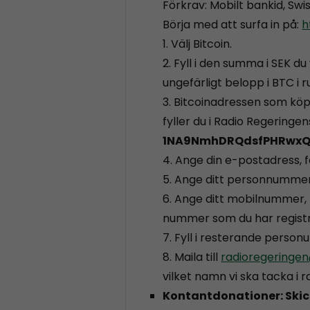
Förkrav: Mobilt bankid, Swi
Börja med att surfa in på:
h
1. Välj Bitcoin.
2. Fyll i den summa i SEK du 
ungefärligt belopp i BTC i 
3. Bitcoinadressen som köpe
fyller du i Radio Regeringe
1NA9NmhDRQdsfPHRwxQ
4. Ange din e-postadress, f
5. Ange ditt personnummer
6. Ange ditt mobilnummer
nummer som du har registr
7. Fyll i resterande personu
8. Maila till
radioregeringen
vilket namn vi ska tacka i r
Kontantdonationer: Skick