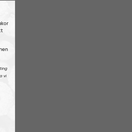
akor
tt
 men
ting
a vi