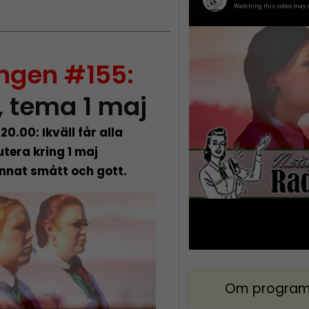
ingen #155:
, tema 1 maj
 20.00: Ikväll får alla
utera kring 1 maj
annat smått och gott.
Om program