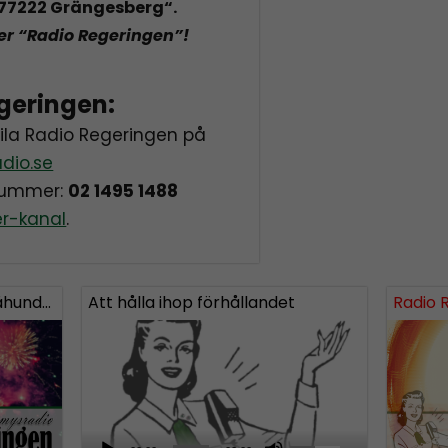
, 77222 Grängesberg
“.
er “Radio Regeringen”!
geringen:
aila Radio Regeringen på
dio.se
onummer:
02 1495 1488
er-kanal
.
undra!
Att hålla ihop förhållandet
Radio 
A
U