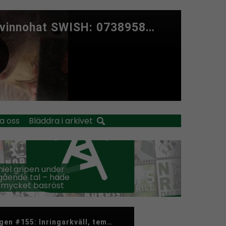
a oss
Bläddra i arkivet
iel gripen under
ående tal – hade
 mycket basröst