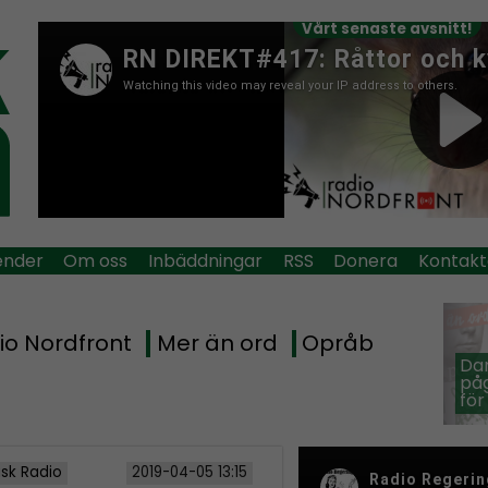
Vårt senaste avsnitt!
ender
Om oss
Inbäddningar
RSS
Donera
Kontakt
io Nordfront
Mer än ord
Opråb
Dan
påg
för
isk Radio
2019-04-05 13:15