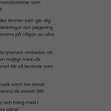
monstrationer som
t.
lika ämnen som ger dig
anledningar och peppning
att komma på någon av våra
lla lyssnare ombedes att
om möjligt med vår
mmet blir så levande som
musik samt lite annat
mna till avsnitt 155!
er
och häng med i
ts gång!