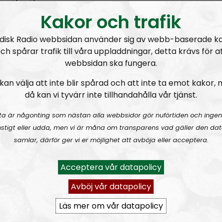
Kakor och trafik
 dig av till damerna?
Har
na dem till
disk Radio webbsidan använder sig av webb-baserade k
dio.se
eller var delaktiga i
ch spårar trafik till våra uppladdningar, detta krävs för a
webbsidan ska fungera.
kan välja att inte blir spårad och att inte ta emot kakor,
då kan vi tyvärr inte tillhandahålla vår tjänst.
ngen:
ta är någonting som nästan alla webbsidor gör nuförtiden och ingen
? Ditt stöd behövs och
stigt eller udda, men vi är måna om transparens vad gäller den dat
om små, tages emot med
samlar, därför ger vi er möjlighet att avböja eller acceptera.
na används till att
n och på andra sätt din
Acceptera vår datapolicy
 direkt till
Avböj vår datapolicy
Läs mer om vår datapolicy
enom att donera Bitcoins: