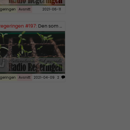
geringen
Avsnitt
2021-06-11
Regeringen #197:
Den som sår får skörda, del 3
geringen
Avsnitt
2021-04-09
2