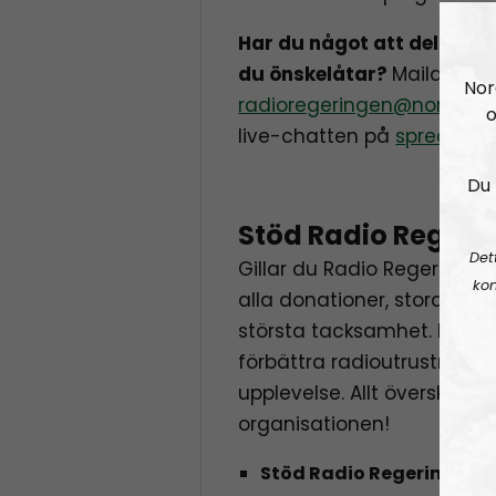
Har du något att dela med
du önskelåtar?
Maila in di
Nor
radioregeringen@nordiskra
o
live-chatten på
spreaker
.
Du 
Stöd Radio Regeri
Det
Gillar du Radio Regeringen
kon
alla donationer, stora s
största tacksamhet. Pengar
förbättra radioutrustninge
upplevelse. Allt överskott går
organisationen!
Stöd Radio Regeringen g