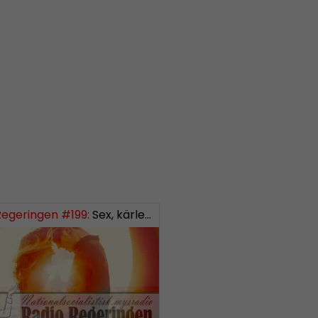
Regeringen #199:
Sex, kärlek och förhållanden