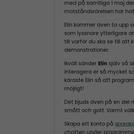
med på samtliga 1 maj de
motståndsrörelsen har haf
Elin kommer även ta upp o
som lyssnare ytterligare 
till varför du ska se till 
demonstrationer.
Ikväll sänder
Elin
själv så a
interagera er så mycket s
käraste Elin så att progra
möjligt!
Det bjuds även på en del 
smått och gott. Varmt välko
Skapa ett konto på
spreak
chatten under programme