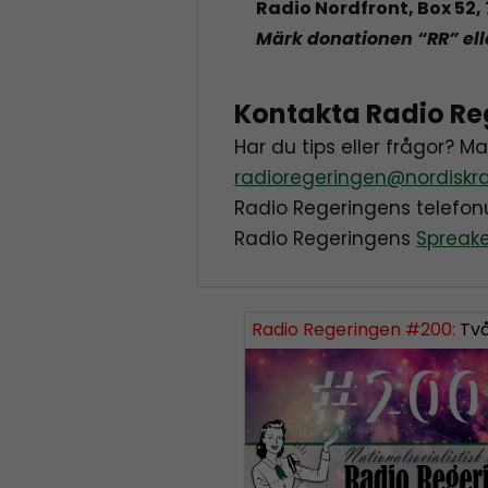
Radio Nordfront, Box 52
Märk donationen “RR” ell
Kontakta Radio Re
Har du tips eller frågor? M
radioregeringen@nordiskra
Radio Regeringens telef
Radio Regeringens
Spreak
Radio Regeringen #200:
Tvåh