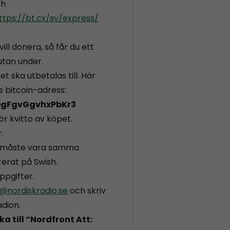
sh
ttps://bt.cx/sv/express/
vill donera, så får du ett
rutan under.
t ska utbetalas till. Här
ns bitcoin-adress:
gFgvGgvhxPbKr3
ör kvitto av köpet.
.
, måste vara samma
erat på Swish.
ppgifter.
@nordiskradio.se
och skriv
adion.
a till “Nordfront Att: