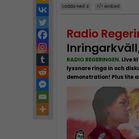
Ladda ned ⇓
</> embed
Radio Reger
Inringarkväll
RADIO REGERINGEN.
Live kl
lyssnare ringa in och disk
demonstration! Plus lite 