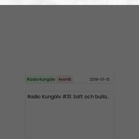
Radio Kungälv
Avsnitt
2019-01-20
Radio Kungälv #32: TEMA: Bohuslän
Radio Kungälv
Avsnitt
2019-01-13
Radio Kungälv #31: Saft och bullar ska motverka babbekaos