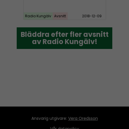
Radio Kungälv
Avsnitt
2018-12-09
Bläddra efter fler avsnitt
Bläddra efter fler avsnitt
av Radio Kungälv!
av Radio Kungälv!
Ansvarig utgivare:
Vera Oredsson
Vår
datapolicy