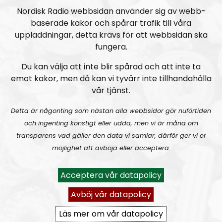
Nordisk Radio webbsidan använder sig av webb-
baserade kakor och spårar trafik till våra
Radio Kungälv #34: 1 maj-demonstration i Kungälv!
uppladdningar, detta krävs för att webbsidan ska
fungera.
Du kan välja att inte blir spårad och att inte ta
emot kakor, men då kan vi tyvärr inte tillhandahålla
vår tjänst.
Detta är någonting som nästan alla webbsidor gör nuförtiden
Radio Kungälv
Avsnitt
2019-02-03
och ingenting konstigt eller udda, men vi är måna om
transparens vad gäller den data vi samlar, därför ger vi er
Radio Kungälv #33: Politikerna hemlighåller nytt invasionsboende?
möjlighet att avböja eller acceptera.
Acceptera vår datapolicy
Avböj vår datapolicy
Läs mer om vår datapolicy