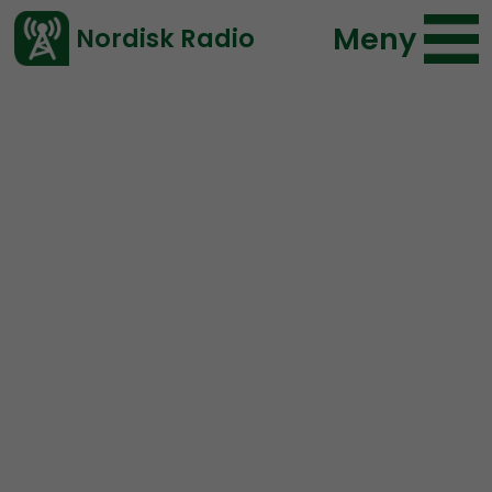
Meny
Nordisk Radio
Vårt senaste avsnitt!
Avsnitt
Radio Kungälv
Nordisk Radio
2019-02-10 18:00
Ladda ned ⇓
</> embed
Radio Kungälv #35:
Kommunen kapitulerar –