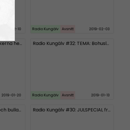
2019-02-10
Radio Kungälv
Avsnitt
2019-02-03
Radio Kungälv #33: Politikerna hemlighåller nytt invasionsboende?
Radio Kungälv #32: TEMA: Bohuslän
2019-01-20
Radio Kungälv
Avsnitt
2019-01-13
Radio Kungälv #31: Saft och bullar ska motverka babbekaos
Radio Kungälv #30: JULSPECIAL från Bohuslän och Norge