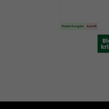
Radio Kungälv
Avsnitt
Bl
Bl
kr
kr