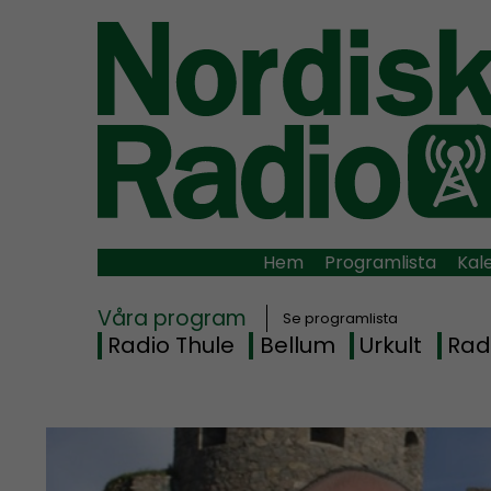
Hem
Programlista
Kal
Våra program
Se programlista
Radio Thule
Bellum
Urkult
Rad