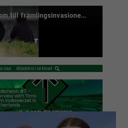
a oss
Bläddra i arkivet
ndsmenn #7 –
erview with Timo
m Volksverzet in
therlands