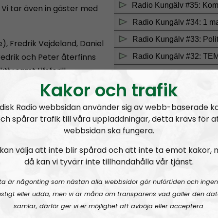
Vi tar även in gäster med
, Fredrik Vejdeland, Daniel
edrik och Peter återfinns
v samt Lifsferill.
Kakor och trafik
ort tomrum. Programmet
dia förvränger eller inte
disk Radio webbsidan använder sig av webb-baserade k
ch spårar trafik till våra uppladdningar, detta krävs för a
en som den ser ut utan
webbsidan ska fungera.
RSS:
https://nordiskradio
kan välja att inte blir spårad och att inte ta emot kakor,
tacksamt emot tips på hur
då kan vi tyvärr inte tillhandahålla vår tjänst.
mation om det
i Kungälv, tveka då inte
ta är någonting som nästan alla webbsidor gör nuförtiden och ingen
stigt eller udda, men vi är måna om transparens vad gäller den dat
ont.se.
samlar, därför ger vi er möjlighet att avböja eller acceptera.