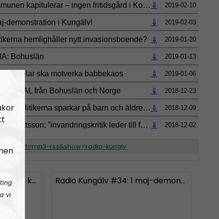
akor
tt
.se/?format=mp3-rss&show=radio-kunglv
 men
Radio Kungälv #35: Kommunen kapitulerar – ingen fritidsgård i Komarken
Radio Kungälv #34: 1 maj-demonstration i Kungälv!
ting
a vi