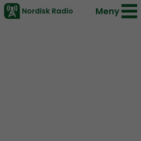
Meny
Nordisk Radio
Vårt senaste avsnitt!
Avsnitt
Radio Kungälv
Nordisk Radio
2018-10-28 18:00
Ladda ned ⇓
</> embed
Radio Kungälv #23:
Andra sidan älven