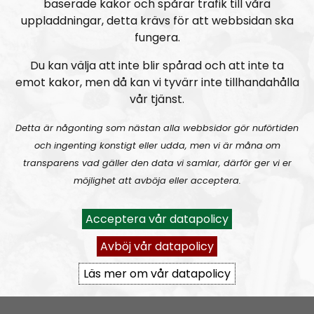
baserade kakor och spårar trafik till våra
uppladdningar, detta krävs för att webbsidan ska
fungera.
Du kan välja att inte blir spårad och att inte ta
emot kakor, men då kan vi tyvärr inte tillhandahålla
vår tjänst.
Radio Kungälv
Avsnitt
2019-02-10
Detta är någonting som nästan alla webbsidor gör nuförtiden
och ingenting konstigt eller udda, men vi är måna om
Radio Kungälv #34: 1 maj-demonstration i Kungälv!
transparens vad gäller den data vi samlar, därför ger vi er
möjlighet att avböja eller acceptera.
Acceptera vår datapolicy
Avböj vår datapolicy
Läs mer om vår datapolicy
Radio Kungälv
Avsnitt
2019-02-03
Radio Kungälv #33: Politikerna hemlighåller nytt invasionsboende?