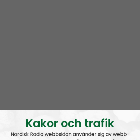
som lokal mainstream-media förvränger eller inte
tar upp. Vi beskriver den mångkulturella verkligheten
som den ser ut utan skygglappar.
Vi tar gärna in andra röster i programmet och tar
tacksamt emot tips på hur vi kan förbättra
programmet. Har du insider-information om det
mångkulturella kaoset eller andra saker som händer i
Kungälv, tveka då inte att kontakta oss. Mejla oss på
radiokungalv@nordfront.se.
Prenumerera på Radio Kungälv med
RSS
RSS:
https://nordiskradio.se/?format=mp3-
rss&show=radio-kunglv
Kakor och trafik
Radio Kungälv #35: Kommunen kapitulerar – ingen fritidsgård i Komarken
Nordisk Radio webbsidan använder sig av webb-