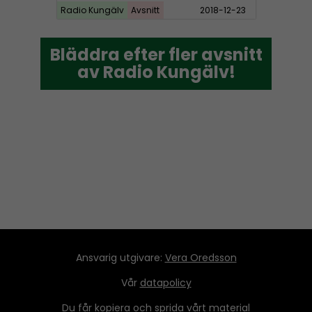
Radio Kungälv
Avsnitt
2018-12-23
Bläddra efter fler avsnitt
Bläddra efter fler avsnitt
av Radio Kungälv!
av Radio Kungälv!
Ansvarig utgivare:
Vera Oredsson
Vår
datapolicy
Du får kopiera och sprida vårt material