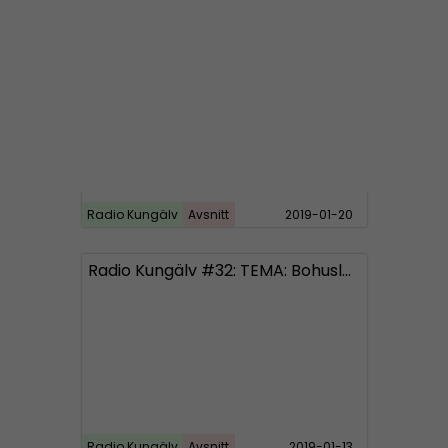
Radio Kungälv #33: Politikerna hemlighåller nytt invasionsboende?
Radio Kungälv
Avsnitt
2019-01-20
Radio Kungälv #32: TEMA: Bohuslän
Radio Kungälv
Avsnitt
2019-01-13