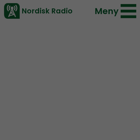
Meny
Nordisk Radio
Vårt senaste avsnitt!
Avsnitt
Radio Kungälv
Nordisk Radio
2018-09-16 18:00
Ladda ned ⇓
</> embed
Radio Kungälv #18: Valet,
kräftskiva och Historia