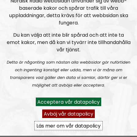
Nordisk Radio webbsidan använder sig av webb-
Radio Kungälv #35: Kommunen kapitulerar – ingen fritidsgård i Komarken
baserade kakor och spårar trafik till våra
uppladdningar, detta krävs för att webbsidan ska
fungera.
Du kan välja att inte blir spårad och att inte ta
emot kakor, men då kan vi tyvärr inte tillhandahålla
vår tjänst.
Radio Kungälv
Avsnitt
2019-02-10
Detta är någonting som nästan alla webbsidor gör nuförtiden
och ingenting konstigt eller udda, men vi är måna om
Radio Kungälv #34: 1 maj-demonstration i Kungälv!
transparens vad gäller den data vi samlar, därför ger vi er
möjlighet att avböja eller acceptera.
Acceptera vår datapolicy
Avböj vår datapolicy
Läs mer om vår datapolicy
Radio Kungälv
Avsnitt
2019-02-03