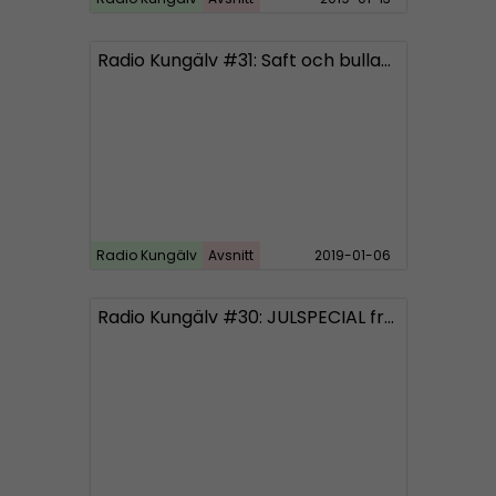
Radio Kungälv #31: Saft och bullar ska motverka babbekaos
Radio Kungälv
Avsnitt
2019-01-06
Radio Kungälv #30: JULSPECIAL från Bohuslän och Norge