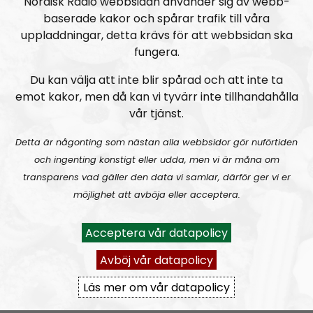
Nordisk Radio webbsidan använder sig av webb-
Radio Kungälv #35: Kommunen kapitulerar – ingen fritidsgård i Komarken
baserade kakor och spårar trafik till våra
uppladdningar, detta krävs för att webbsidan ska
fungera.
Du kan välja att inte blir spårad och att inte ta
emot kakor, men då kan vi tyvärr inte tillhandahålla
vår tjänst.
Radio Kungälv
Avsnitt
2019-02-10
Detta är någonting som nästan alla webbsidor gör nuförtiden
och ingenting konstigt eller udda, men vi är måna om
Radio Kungälv #34: 1 maj-demonstration i Kungälv!
transparens vad gäller den data vi samlar, därför ger vi er
möjlighet att avböja eller acceptera.
Acceptera vår datapolicy
Avböj vår datapolicy
Läs mer om vår datapolicy
Radio Kungälv
Avsnitt
2019-02-03