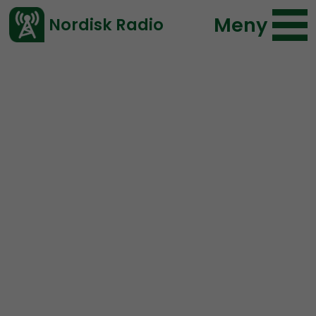
Meny
Nordisk Radio
Vårt senaste avsnitt!
Avsnitt
Radio Kungälv
Nordisk Radio
2018-07-22 18:00
Ladda ned ⇓
</> embed
Radio Kungälv #10:
Valsedlar och massivt