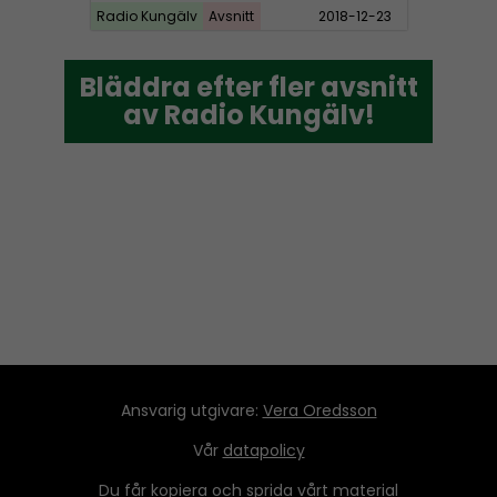
Radio Kungälv
Avsnitt
2018-12-23
Bläddra efter fler avsnitt
Bläddra efter fler avsnitt
av Radio Kungälv!
av Radio Kungälv!
Ansvarig utgivare:
Vera Oredsson
Vår
datapolicy
Du får kopiera och sprida vårt material