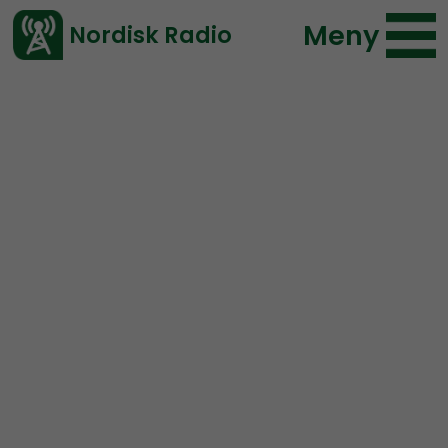
Meny
Nordisk Radio
Vårt senaste avsnitt!
Avsnitt
NR Bohuslän
Elin Reinhardt
2021-08-18 08:00
Ladda ned ⇓
</> embed
NR Bohuslän #96:
Torskhotellet