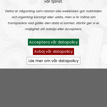
vår tjänst.
Prenumerera på NR Bohuslän med
RSS
Detta är någonting som nästan alla webbsidor gör nuförtiden
RSS:
https://nordiskradio.se/?format=mp3-
och ingenting konstigt eller udda, men vi är måna om
rss&show=nr-bohusln
transparens vad gäller den data vi samlar, därför ger vi er
möjlighet att avböja eller acceptera.
NR Bohuslän tar en paus
Acceptera vår datapolicy
Avböj vår datapolicy
Läs mer om vår datapolicy
Elin Reinhardt
Blogginlägg
2021-12-08
Kaosregeringens sandlådenivå