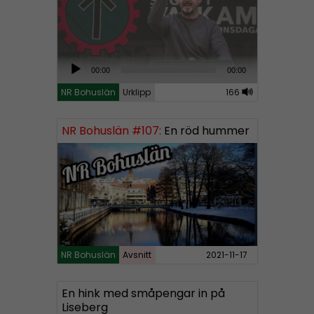
A
00:00
00:00
u
NR Bohuslän
Urklipp
166
d
i
NR Bohuslän #107:
En röd hummer
o
P
l
a
y
e
r
NR Bohuslän
Avsnitt
2021-11-17
En hink med småpengar in på
Liseberg