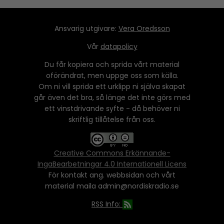
Ansvarig utgivare:
Vera Oredsson
Vår
datapolicy
Du får kopiera och sprida vårt material
oförändrat, men uppge oss som källa.
Om ni vill sprida ett urklipp ni själva skapat
går även det bra, så länge det inte görs med
ett vinstdrivande syfte - då behöver ni
skriftlig tillåtelse från oss.
Creative Commons Erkännande-
IngaBearbetningar 4.0 Internationell Licens
För kontakt ang. webbsidan och vårt
material maila admin@nordiskradio.se
RSS Info: