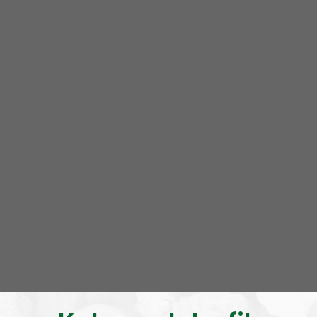
Om programmet NR Bohuslän
NR Bohuslän är ett lokalt radioprogram av och för
Bohuslänningar med fokus på nyheter, lokalpolitik
och folkkultur. Vi sänder live på Onsdagar 19.00-20.00
Programmet tar upp lokala nyheter och gör
historiska reportage från i första hand Bohuslän, men
också Dalsland och andra närliggande områden. Vi
tar även in gäster med anknytning till Bohuslän med