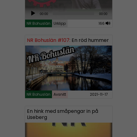
A
00:00
00:00
u
NR Bohuslän
Urklipp
166
d
i
NR Bohuslän #107:
En röd hummer
o
P
l
a
y
e
r
NR Bohuslän
Avsnitt
2021-11-17
En hink med småpengar in på
Liseberg