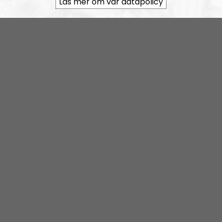
Läs mer om vår datapolicy
RSS:
https://nordiskradio.se/?format=mp3-
rss&show=nr-bohusln
NR Bohuslän tar en paus
Elin Reinhardt
Blogginlägg
2021-12-08
Kaosregeringens sandlådenivå