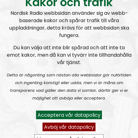
Kakor och trafik
omnejd.
Programmet drivs av Elin Reinhardt, Monika och
Nordisk Radio webbsidan använder sig av webb-
Fredde i svängen. Elin återfinns även i programmet
baserade kakor och spårar trafik till våra
Radio Regeringen
uppladdningar, detta krävs för att webbsidan ska
Som nyhetsförmedlare fyller NR Bohuslän ett stort
fungera.
tomrum. Programmet kommer att ta upp ämnen
som lokal mainstream-media förvränger eller inte
Du kan välja att inte blir spårad och att inte ta
tar upp. Vi beskriver den mångkulturella verkligheten
emot kakor, men då kan vi tyvärr inte tillhandahålla
vår tjänst.
som den ser ut utan skygglappar.
Vi tar gärna in andra röster i programmet och tar
Detta är någonting som nästan alla webbsidor gör nuförtiden
tacksamt emot tips på hur vi kan förbättra
och ingenting konstigt eller udda, men vi är måna om
programmet. Har du insider-information om det
transparens vad gäller den data vi samlar, därför ger vi er
mångkulturella kaoset eller andra saker som händer i
möjlighet att avböja eller acceptera.
Bohuslän, tveka då inte att kontakta oss. Mejla oss på
nrbohuslan@nordiskradio.se
.
Acceptera vår datapolicy
Prenumerera på NR Bohuslän med
RSS
Avböj vår datapolicy