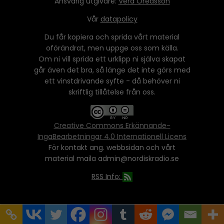
Ansvarig utgivare:
Vera Oredsson
Vår
datapolicy
Du får kopiera och sprida vårt material
oförändrat, men uppge oss som källa.
Om ni vill sprida ett urklipp ni själva skapat
går även det bra, så länge det inte görs med
ett vinstdrivande syfte - då behöver ni
skriftlig tillåtelse från oss.
Creative Commons Erkännande-
IngaBearbetningar 4.0 Internationell Licens
För kontakt ang. webbsidan och vårt
material maila admin@nordiskradio.se
RSS Info: