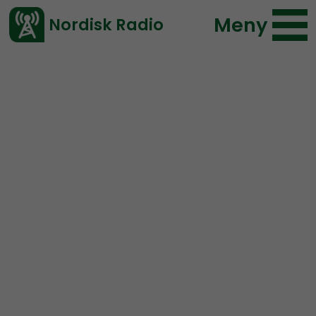
Meny
Nordisk Radio
Vårt senaste avsnitt!
Avsnitt
NR Bohuslän
Nordisk Radio
2020-03-11 18:33
Ladda ned ⇓
</> embed
NR Bohuslän #49:
Märkligheter