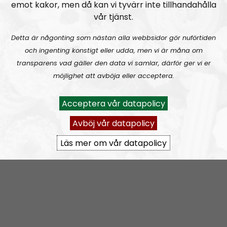
emot kakor, men då kan vi tyvärr inte tillhandahålla
nrbohuslan@nordiskradio.se
.
vår tjänst.
Prenumerera på NR Bohuslän med
RSS
Detta är någonting som nästan alla webbsidor gör nuförtiden
och ingenting konstigt eller udda, men vi är måna om
RSS:
https://nordiskradio.se/?format=mp3-
transparens vad gäller den data vi samlar, därför ger vi er
rss&show=nr-bohusln
möjlighet att avböja eller acceptera.
NR Bohuslän tar en paus
Acceptera vår datapolicy
Avböj vår datapolicy
Läs mer om vår datapolicy
Elin Reinhardt
Blogginlägg
2021-12-08
Kaosregeringens sandlådenivå