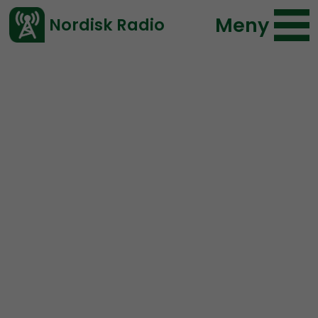
Meny
Nordisk Radio
Vårt senaste avsnitt!
Avsnitt
NR Bohuslän
Nordisk Radio
2019-03-06 15:20
Ladda ned ⇓
</> embed
NR Bohuslän #3:
Pedofiler, kebabtekniker