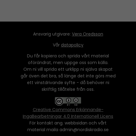
Ansvarig utgivare:
Vera Oredsson
Vår
datapolicy
Du får kopiera och sprida vårt material
oförändrat, men uppge oss som källa.
Om ni vill sprida ett urklipp ni själva skapat
går även det bra, så länge det inte görs med
ett vinstdrivande syfte - då behöver ni
skriftlig tillåtelse från oss.
Creative Commons Erkännande-
IngaBearbetningar 4.0 Internationell Licens
För kontakt ang. webbsidan och vårt
material maila admin@nordiskradio.se