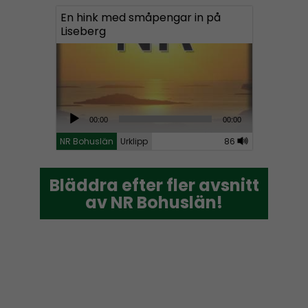
En hink med småpengar in på
Liseberg
A
00:00
00:00
u
NR Bohuslän
Urklipp
86
d
i
Bläddra efter fler avsnitt
Bläddra efter fler avsnitt
o
av NR Bohuslän!
av NR Bohuslän!
P
l
a
y
e
r