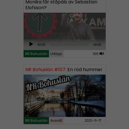
Monika får ståpäls av Sebastian
Elofsson?
A
00:00
00:00
u
NR Bohuslän
Urklipp
166
d
i
NR Bohuslän #107:
En röd hummer
o
P
l
a
y
e
r
NR Bohuslän
Avsnitt
2021-11-17