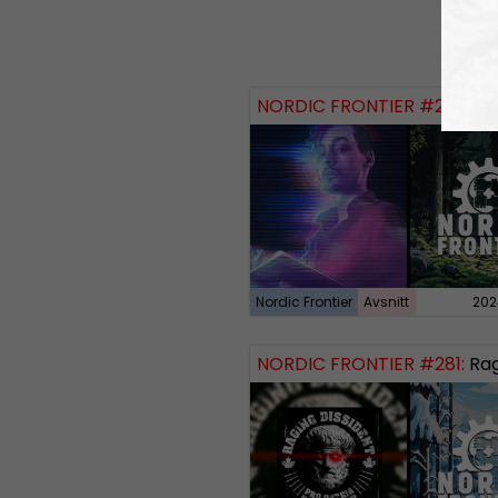
NORDIC FRONTIER #284:
Zach of
Nordic Frontier
Avsnitt
202
NORDIC FRONTIER #281:
Raging