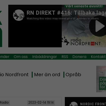
Vårt senaste avsnitt!
ender
Om oss
Inbäddningar
RSS
Donera
Kontakt
io Nordfront
Mer än ord
Opråb
Dan
påg
för
 Radio
2023-02-14 19:14