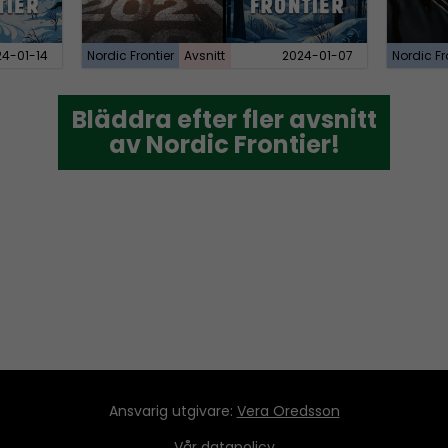
24-01-14
Nordic Frontier
Avsnitt
2024-01-07
Nordic Fr
Bläddra efter fler avsnitt
Bläddra efter fler avsnitt
av Nordic Frontier!
av Nordic Frontier!
Ansvarig utgivare:
Vera Oredsson
Vår
datapolicy