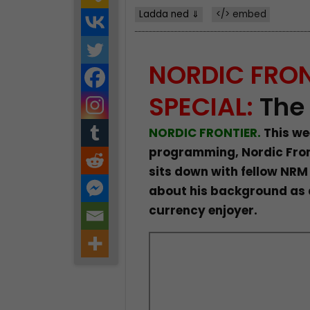
Ladda ned ⇓
</> embed
NORDIC FRON
SPECIAL:
The 
NORDIC FRONTIER.
This we
programming, Nordic Fron
sits down with fellow NRM
about his background as a
currency enjoyer.