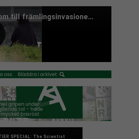
a oss
Bläddra i arkivet
iel gripen under
ående tal – hade
 mycket basröst