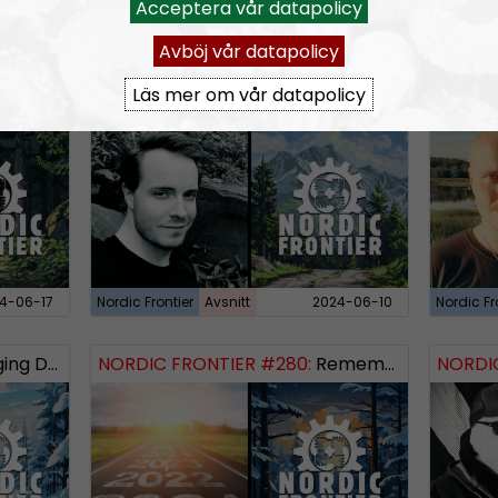
RSS:
https://nordis
Acceptera vår datapolicy
rss&show=nordic-fr
Avböj vår datapolicy
Läs mer om vår datapolicy
 Logos Revealed
NORDIC FRONTIER #283:
Warren Balogh of Warstrike
NORDIC
4-06-17
Nordic Frontier
Avsnitt
2024-06-10
Nordic Fr
 Dissident
NORDIC FRONTIER #280:
Remembering 2023 and looking forward
NORDIC