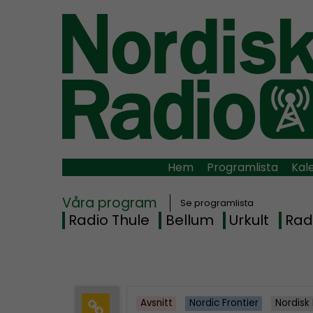
Hem
Programlista
Kal
Våra program
Se programlista
Radio Thule
Bellum
Urkult
Rad
Avsnitt
Nordic Frontier
Nordisk