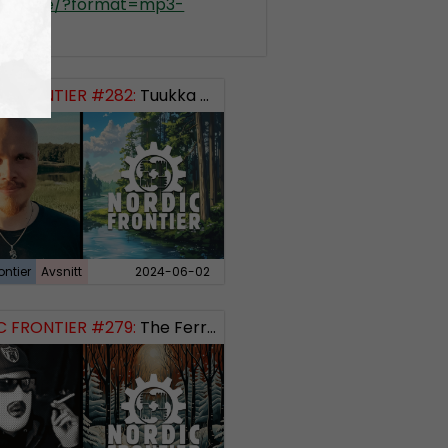
kradio.se/?format=mp3-
ontier
 FRONTIER #282:
Tuukka Kuru of Sinimusta Liike
ontier
Avsnitt
2024-06-02
 FRONTIER #279:
The Ferryman’s Toll