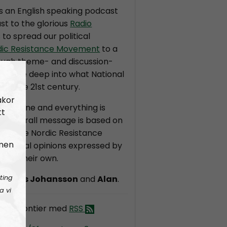
is an English speaking podcast
st to the glorious
Radio
s to spread our political
dic Resistance Movement
to a
ough theme- and discussion-
ll dive deep into what National
r in the 21st century.
akor
t in stone and everything is
tt
the overall message is based on
on of the Nordic Resistance
 men
dividual opinions expressed by
 are their own.
ting
ndreas Johansson
and
Alan
.
a vi
dic Frontier med
RSS