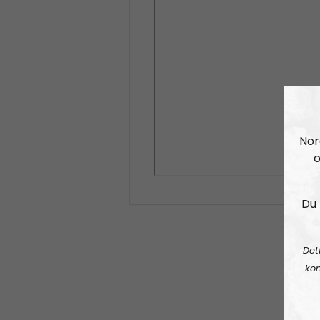
Nor
o
Du 
Det
kon