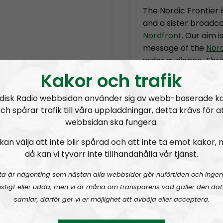
The Nordic Frontier 
and a sister broadca
Nordfront
. Our aim i
message of the
Nor
wider audience. Thr
based episodes we wi
Kakor och trafik
Socialism has to offe
disk Radio webbsidan använder sig av webb-baserade k
The format is not se
ch spårar trafik till våra uppladdningar, detta krävs för a
subject to change, 
webbsidan ska fungera.
the political directi
kan välja att inte blir spårad och att inte ta emot kakor,
Movement but the in
då kan vi tyvärr inte tillhandahålla vår tjänst.
the hosts and guests
ta är någonting som nästan alla webbsidor gör nuförtiden och ingen
Permanent hosts:
A
stigt eller udda, men vi är måna om transparens vad gäller den dat
samlar, därför ger vi er möjlighet att avböja eller acceptera.
Prenumerera på Nor