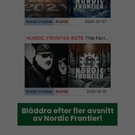
Nordic Frontier
Avsnitt
2024-01-07
NORDIC FRONTIER #279:
The Ferryman’s Toll
Nordic Frontier
Avsnitt
2023-12-10
Bläddra efter fler avsnitt
Bläddra efter fler avsnitt
av Nordic Frontier!
av Nordic Frontier!