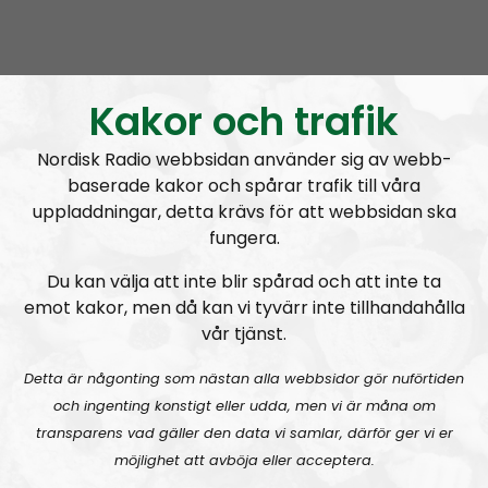
subject to change, the overall message is based on
the political direction of the Nordic Resistance
Movement but the individual opinions expressed by
the hosts and guests are their own.
Kakor och trafik
Permanent hosts:
Andreas Johansson
and
Alan
.
Nordisk Radio webbsidan använder sig av webb-
baserade kakor och spårar trafik till våra
Prenumerera på Nordic Frontier med
RSS
uppladdningar, detta krävs för att webbsidan ska
fungera.
RSS:
https://nordiskradio.se/?format=mp3-
rss&show=nordic-frontier
Du kan välja att inte blir spårad och att inte ta
emot kakor, men då kan vi tyvärr inte tillhandahålla
vår tjänst.
NORDIC FRONTIER #284:
Zach of Logos Revealed
Detta är någonting som nästan alla webbsidor gör nuförtiden
och ingenting konstigt eller udda, men vi är måna om
transparens vad gäller den data vi samlar, därför ger vi er
möjlighet att avböja eller acceptera.