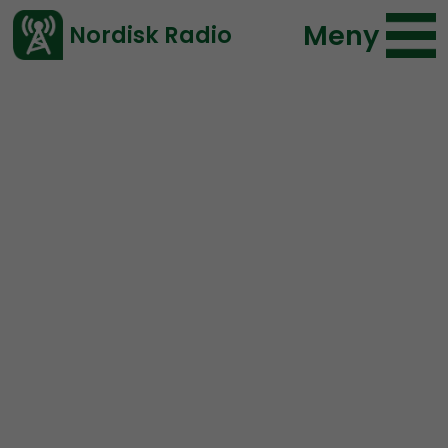
Meny
Nordisk Radio
Vårt senaste avsnitt!
Avsnitt
Nordic Frontier
Nordisk Radio
2019-01-08 21:08
Ladda ned ⇓
</> embed
Nordic Frontier #96:
Putting on the Yellow