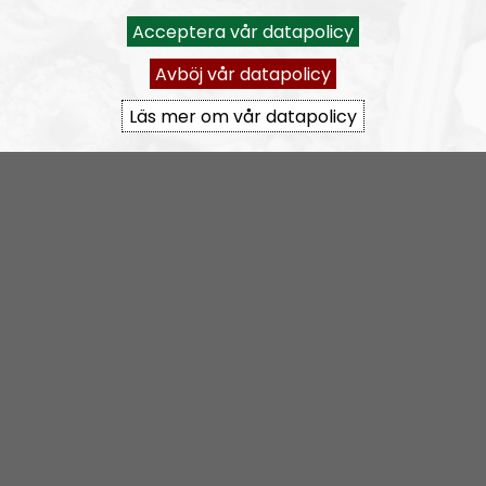
Acceptera vår datapolicy
Nordic Frontier
Avsnitt
2024-06-17
Avböj vår datapolicy
NORDIC FRONTIER #283:
Warren Balogh of Warstrike
Läs mer om vår datapolicy
Nordic Frontier
Avsnitt
2024-06-10
NORDIC FRONTIER #282:
Tuukka Kuru of Sinimusta Liike