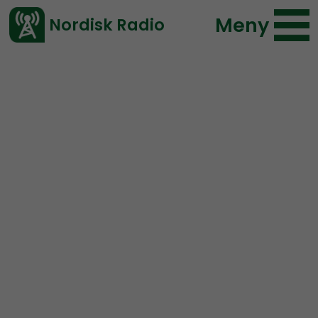
Meny
Nordisk Radio
Vårt senaste avsnitt!
Avsnitt
Nordic Frontier
Nordisk Radio
2018-10-16 18:00
Ladda ned ⇓
</> embed
Nordic Frontier #85:
Europe Shall Live