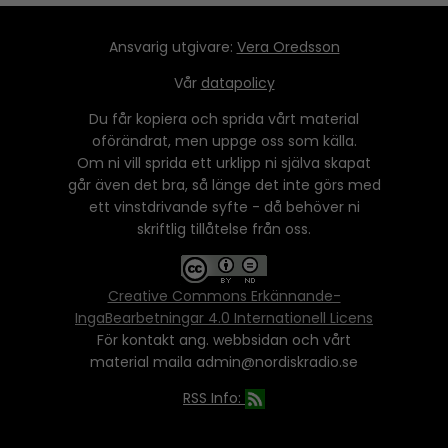
Ansvarig utgivare:
Vera Oredsson
Vår
datapolicy
Du får kopiera och sprida vårt material
oförändrat, men uppge oss som källa.
Om ni vill sprida ett urklipp ni själva skapat
går även det bra, så länge det inte görs med
ett vinstdrivande syfte - då behöver ni
skriftlig tillåtelse från oss.
Creative Commons Erkännande-
IngaBearbetningar 4.0 Internationell Licens
För kontakt ang. webbsidan och vårt
material maila admin@nordiskradio.se
RSS Info: