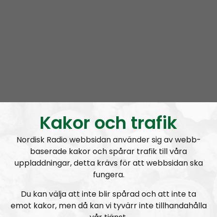
Prenumerera på Nordic Frontier med
RSS
RSS:
https://nordiskradio.se/?format=mp3-
rss&show=nordic-frontier
NORDIC FRONTIER #284:
Zach of Logos Revealed
Kakor och trafik
Nordisk Radio webbsidan använder sig av webb-
baserade kakor och spårar trafik till våra
Nordic Frontier
Avsnitt
2024-06-17
uppladdningar, detta krävs för att webbsidan ska
fungera.
NORDIC FRONTIER #283:
Warren Balogh of Warstrike
Du kan välja att inte blir spårad och att inte ta
emot kakor, men då kan vi tyvärr inte tillhandahålla