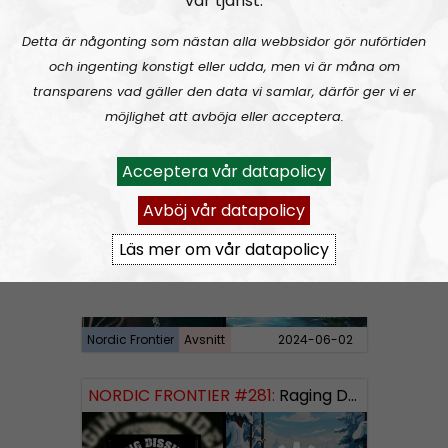
vår tjänst.
Detta är någonting som nästan alla webbsidor gör nuförtiden
och ingenting konstigt eller udda, men vi är måna om
transparens vad gäller den data vi samlar, därför ger vi er
Nordic Frontier
Avsnitt
2024-06-10
möjlighet att avböja eller acceptera.
NORDIC FRONTIER #282:
Tuukka Kuru of Sinimusta Liike
Acceptera vår datapolicy
Avböj vår datapolicy
Läs mer om vår datapolicy
Nordic Frontier
Avsnitt
2024-06-02
NORDIC FRONTIER #281:
Raging Dissident