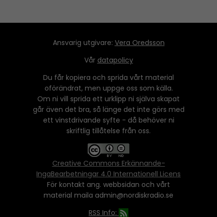
Ansvarig utgivare:
Vera Oredsson
Vår
datapolicy
Du får kopiera och sprida vårt material
oförändrat, men uppge oss som källa.
Om ni vill sprida ett urklipp ni själva skapat
går även det bra, så länge det inte görs med
ett vinstdrivande syfte - då behöver ni
skriftlig tillåtelse från oss.
Creative Commons Erkännande-
IngaBearbetningar 4.0 Internationell Licens
För kontakt ang. webbsidan och vårt
material maila admin@nordiskradio.se
RSS Info: