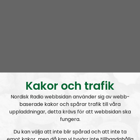
Prenumerera på Nordic Frontier med
RSS
RSS:
https://nordiskradio.se/?format=mp3-
rss&show=nordic-frontier
NORDIC FRONTIER #284:
Zach of Logos Revealed
Kakor och trafik
Nordisk Radio webbsidan använder sig av webb-
baserade kakor och spårar trafik till våra
uppladdningar, detta krävs för att webbsidan ska
Nordic Frontier
Avsnitt
2024-06-17
fungera.
NORDIC FRONTIER #283:
Warren Balogh of Warstrike
Du kan välja att inte blir spårad och att inte ta
emot kakor, men då kan vi tyvärr inte tillhandahålla