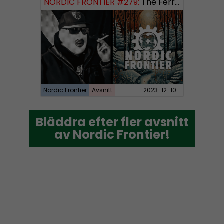
NORDIC FRONTIER #279:
The Ferryman’s Toll
Nordic Frontier
Avsnitt
2023-12-10
Bläddra efter fler avsnitt
Bläddra efter fler avsnitt
av Nordic Frontier!
av Nordic Frontier!