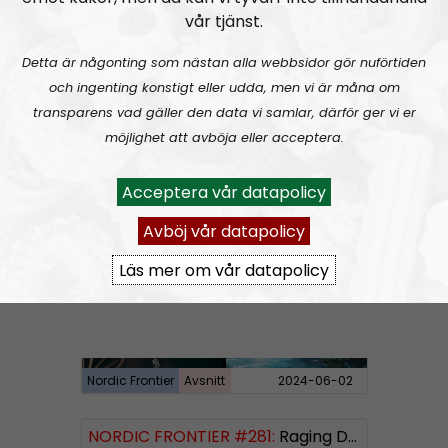
vår tjänst.
Detta är någonting som nästan alla webbsidor gör nuförtiden
och ingenting konstigt eller udda, men vi är måna om
transparens vad gäller den data vi samlar, därför ger vi er
möjlighet att avböja eller acceptera.
Nordic Frontier
Avsnitt
2024-06-10
Acceptera vår datapolicy
NORDIC FRONTIER #282:
Tuukka Kuru of Sinimusta Liike
Avböj vår datapolicy
Läs mer om vår datapolicy
Nordic Frontier
Avsnitt
2024-06-02
NORDIC FRONTIER #281:
Raging Dissident