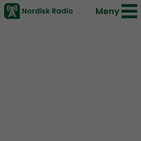
Meny
Nordisk Radio
Vårt senaste avsnitt!
Avsnitt
Nordic Frontier
Nordisk Radio
2018-09-25 18:00
Ladda ned ⇓
</> embed
Nordic Frontier #82:
Psyops, ”Folk Heroes”