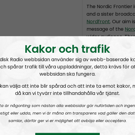
The Nordic Frontier 
and a sister broadca
Nordfront
. Our aim i
message of the
Nor
wider audience. Thr
based episodes we wi
Kakor och trafik
Socialism has to offe
disk Radio webbsidan använder sig av webb-baserade k
The format is not se
ch spårar trafik till våra uppladdningar, detta krävs för a
subject to change, 
webbsidan ska fungera.
the political directi
kan välja att inte blir spårad och att inte ta emot kakor,
Movement but the in
då kan vi tyvärr inte tillhandahålla vår tjänst.
the hosts and guests
ta är någonting som nästan alla webbsidor gör nuförtiden och ingen
Permanent hosts:
A
stigt eller udda, men vi är måna om transparens vad gäller den dat
samlar, därför ger vi er möjlighet att avböja eller acceptera.
Prenumerera på Nor