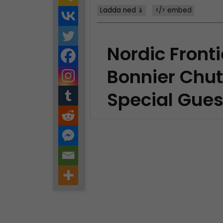
Ladda ned ⇓
</> embed
Nordic Fronti
Bonnier Chu
Special Gues