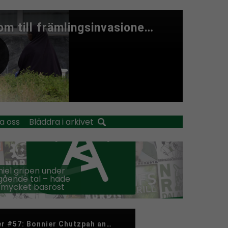
a oss
Bläddra i arkivet
iel gripen under
ående tal – hade
 mycket basröst