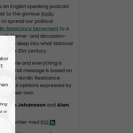
is an English speaking podcast
st to the glorious
Radio
s to spread our political
dic Resistance Movement
to a
ough theme- and discussion-
ll dive deep into what National
r in the 21st century.
akor
t in stone and everything is
tt
the overall message is based on
on of the Nordic Resistance
 men
dividual opinions expressed by
 are their own.
ting
ndreas Johansson
and
Alan
.
a vi
dic Frontier med
RSS