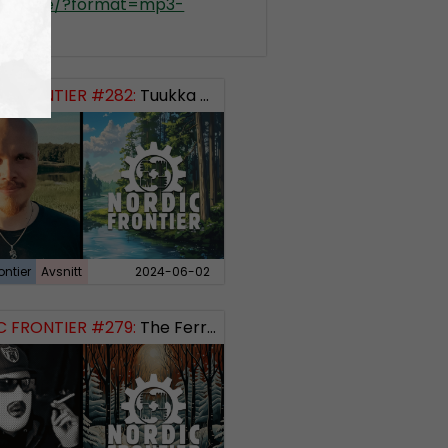
kradio.se/?format=mp3-
ontier
 FRONTIER #282:
Tuukka Kuru of Sinimusta Liike
ontier
Avsnitt
2024-06-02
 FRONTIER #279:
The Ferryman’s Toll