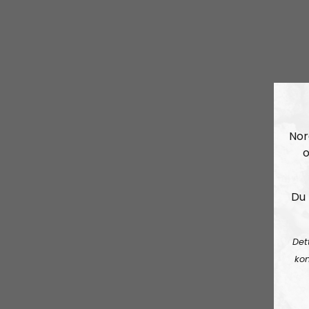
Nor
o
Du 
Det
kon