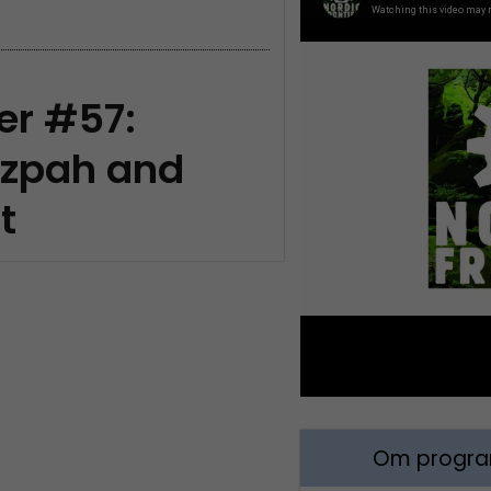
er #57:
tzpah and
t
Om program