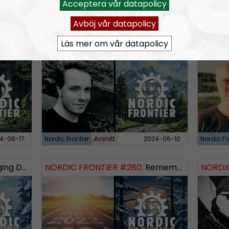
RSS:
https://nordis
Acceptera vår datapolicy
rss&show=nordic-fr
Avböj vår datapolicy
Läs mer om vår datapolicy
 Logos Revealed
NORDIC FRONTIER #283:
Warren Balogh of Warstrike
NORDIC
4-06-17
Nordic Frontier
Avsnitt
2024-06-10
Nordic Fr
 Dissident
NORDIC FRONTIER #280:
Remembering 2023 and looking forward
NORDIC