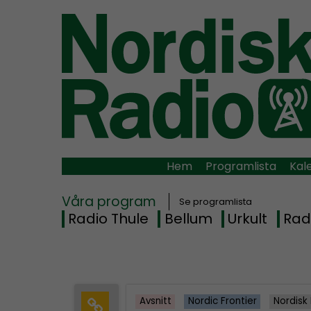
Hem
Programlista
Kal
Våra program
Se programlista
Radio Thule
Bellum
Urkult
Rad
Avsnitt
Nordic Frontier
Nordisk