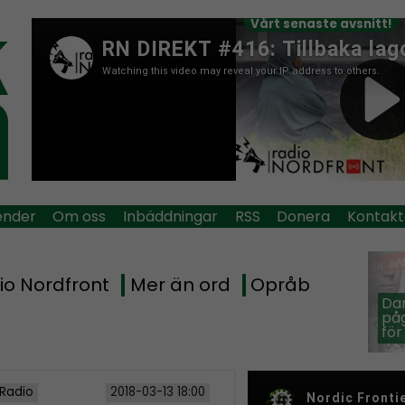
Vårt senaste avsnitt!
ender
Om oss
Inbäddningar
RSS
Donera
Kontakt
io Nordfront
Mer än ord
Opråb
Dan
påg
för
 Radio
2018-03-13 18:00