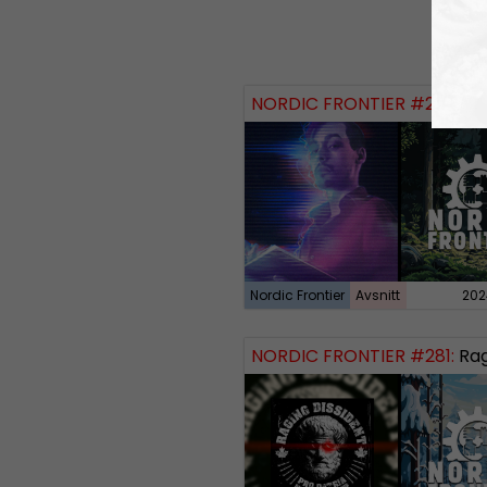
NORDIC FRONTIER #284:
Zach of
Nordic Frontier
Avsnitt
202
NORDIC FRONTIER #281:
Raging