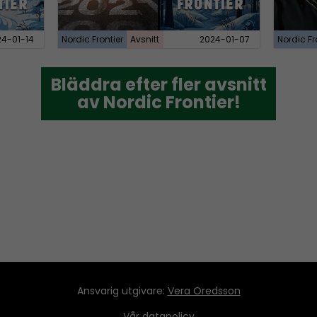
24-01-14
Nordic Frontier
Avsnitt
2024-01-07
Nordic Fr
Bläddra efter fler avsnitt
Bläddra efter fler avsnitt
av Nordic Frontier!
av Nordic Frontier!
Ansvarig utgivare:
Vera Oredsson
Vår
datapolicy