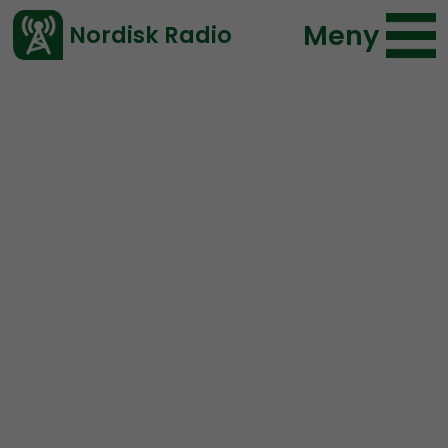
Meny
Nordisk Radio
Vårt senaste avsnitt!
Avsnitt
Nordic Frontier
Nordisk Radio
2018-01-23 18:00
Ladda ned ⇓
</> embed
Nordic Frontier #50:
Guns and Woodstoves