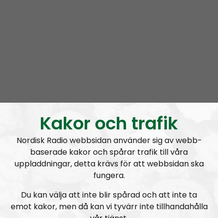
Prenumerera på Nordic Frontier med
RSS
RSS:
https://nordiskradio.se/?format=mp3-
rss&show=nordic-frontier
NORDIC FRONTIER #284:
Zach of Logos Revealed
Kakor och trafik
Nordisk Radio webbsidan använder sig av webb-
baserade kakor och spårar trafik till våra
Nordic Frontier
Avsnitt
2024-06-17
uppladdningar, detta krävs för att webbsidan ska
fungera.
NORDIC FRONTIER #283:
Warren Balogh of Warstrike
Du kan välja att inte blir spårad och att inte ta
emot kakor, men då kan vi tyvärr inte tillhandahålla