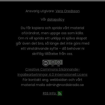
Ansvarig utgivare:
Vera Oredsson
Vår
datapolicy
Du får kopiera och sprida vårt material
oförändrat, men uppge oss som källa.
Om ni vill sprida ett urklipp ni själva skapat
går även det bra, så länge det inte görs med
ett vinstdrivande syfte - då behöver ni
skriftlig tillåtelse från oss.
Creative Commons Erkännande-
IngaBearbetningar 4.0 Internationell Licens
För kontakt ang. webbsidan och vårt
material maila admin@nordiskradio.se
RSS Info: