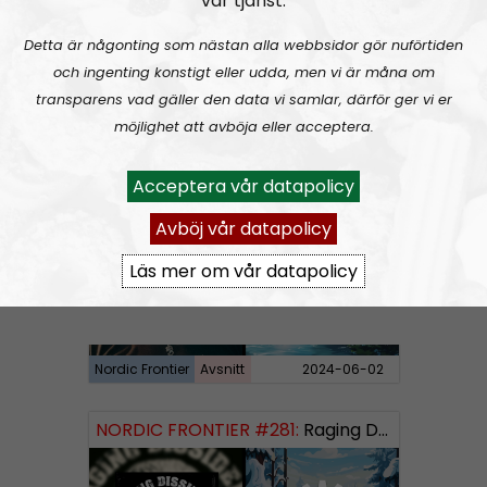
vår tjänst.
Detta är någonting som nästan alla webbsidor gör nuförtiden
och ingenting konstigt eller udda, men vi är måna om
transparens vad gäller den data vi samlar, därför ger vi er
Nordic Frontier
Avsnitt
2024-06-10
möjlighet att avböja eller acceptera.
NORDIC FRONTIER #282:
Tuukka Kuru of Sinimusta Liike
Acceptera vår datapolicy
Avböj vår datapolicy
Läs mer om vår datapolicy
Nordic Frontier
Avsnitt
2024-06-02
NORDIC FRONTIER #281:
Raging Dissident