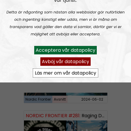
vår tjänst.
Detta är någonting som nästan alla webbsidor gör nuförtiden
och ingenting konstigt eller udda, men vi är måna om
transparens vad gäller den data vi samlar, därför ger vi er
Nordic Frontier
Avsnitt
2024-06-10
möjlighet att avböja eller acceptera.
NORDIC FRONTIER #282:
Tuukka Kuru of Sinimusta Liike
Acceptera vår datapolicy
Avböj vår datapolicy
Läs mer om vår datapolicy
Nordic Frontier
Avsnitt
2024-06-02
NORDIC FRONTIER #281:
Raging Dissident