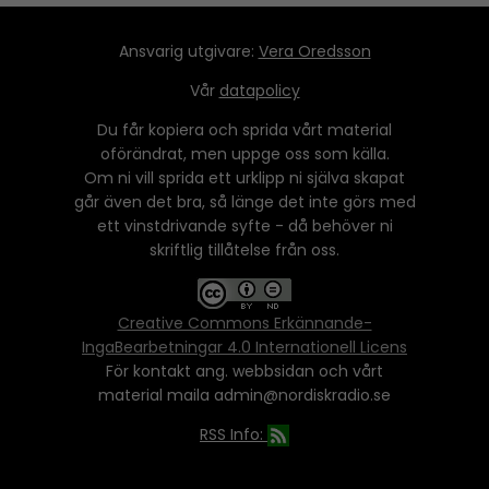
Ansvarig utgivare:
Vera Oredsson
Vår
datapolicy
Du får kopiera och sprida vårt material
oförändrat, men uppge oss som källa.
Om ni vill sprida ett urklipp ni själva skapat
går även det bra, så länge det inte görs med
ett vinstdrivande syfte - då behöver ni
skriftlig tillåtelse från oss.
Creative Commons Erkännande-
IngaBearbetningar 4.0 Internationell Licens
För kontakt ang. webbsidan och vårt
material maila admin@nordiskradio.se
RSS Info: