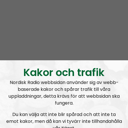
Prenumerera på Nordic Frontier med
RSS
RSS:
https://nordiskradio.se/?format=mp3-
rss&show=nordic-frontier
NORDIC FRONTIER #284:
Zach of Logos Revealed
Kakor och trafik
Nordisk Radio webbsidan använder sig av webb-
baserade kakor och spårar trafik till våra
Nordic Frontier
Avsnitt
2024-06-17
uppladdningar, detta krävs för att webbsidan ska
fungera.
NORDIC FRONTIER #283:
Warren Balogh of Warstrike
Du kan välja att inte blir spårad och att inte ta
emot kakor, men då kan vi tyvärr inte tillhandahålla