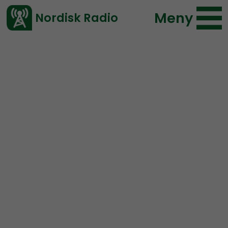
Meny
Nordisk Radio
Vårt senaste avsnitt!
Avsnitt
Nordic Frontier
Nordisk Radio
2018-01-16 18:00
Ladda ned ⇓
</> embed
Nordic Frontier #49: The
Coolest Monkey