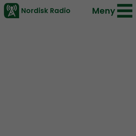
Meny
Nordisk Radio
Vårt senaste avsnitt!
Avsnitt
Nordic Frontier
Nordisk Radio
2019-04-02 17:17
Ladda ned ⇓
</> embed
NORDIC FRONTIER #105:
A
Nordic Voice