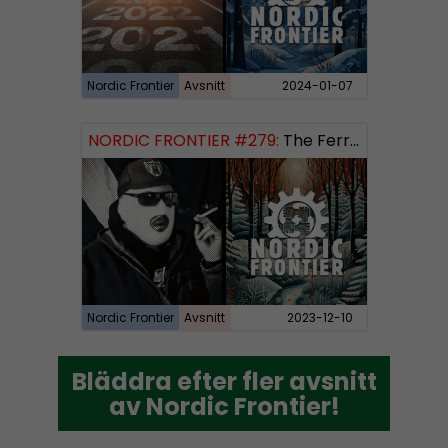
Nordic Frontier
Avsnitt
2024-01-07
NORDIC FRONTIER #279:
The Ferryman’s Toll
Nordic Frontier
Avsnitt
2023-12-10
Bläddra efter fler avsnitt
Bläddra efter fler avsnitt
av Nordic Frontier!
av Nordic Frontier!