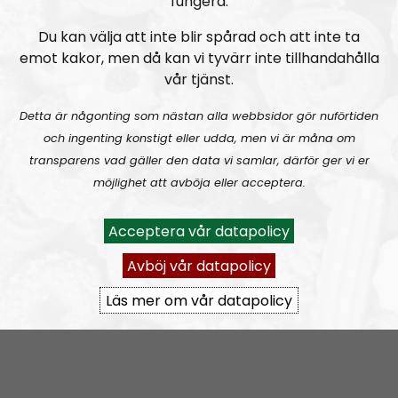
fungera.
subject to change, the overall message is based on
Du kan välja att inte blir spårad och att inte ta
the political direction of the Nordic Resistance
emot kakor, men då kan vi tyvärr inte tillhandahålla
Movement but the individual opinions expressed by
vår tjänst.
the hosts and guests are their own.
Detta är någonting som nästan alla webbsidor gör nuförtiden
Permanent hosts:
Andreas Johansson
and
Alan
.
och ingenting konstigt eller udda, men vi är måna om
transparens vad gäller den data vi samlar, därför ger vi er
Prenumerera på Nordic Frontier med
RSS
möjlighet att avböja eller acceptera.
RSS:
https://nordiskradio.se/?format=mp3-
rss&show=nordic-frontier
Acceptera vår datapolicy
Avböj vår datapolicy
NORDIC FRONTIER #284:
Zach of Logos Revealed
Läs mer om vår datapolicy