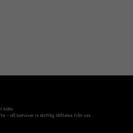
 källa.
 - då behöver ni skriftlig tillåtelse från oss.