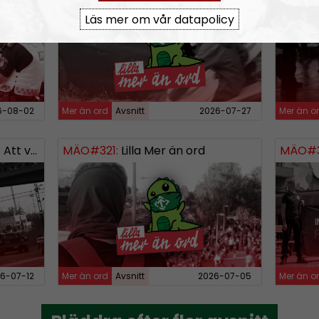
Läs mer om vår datapolicy
6-08-02
Mer än ord
Avsnitt
2026-07-27
Mer än o
rganiserad
MÄO#321:
Lilla Mer än ord
MÄO#3
6-07-12
Mer än ord
Avsnitt
2026-07-05
Mer än o