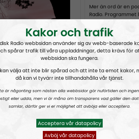
Mer än ord är en pod
Radio. Programmet 
aktivister
från Nord
Kakor och trafik
deltar exempelvis
L
Kannisto
och
Marc
disk Radio webbsidan använder sig av webb-baserade k
Vi snackar för det 
ch spårar trafik till våra uppladdningar, detta krävs för a
webbsidan ska fungera.
som aktivister i värl
nationalsocialistiska 
kan välja att inte blir spårad och att inte ta emot kakor,
men försöker ändå hå
då kan vi tyvärr inte tillhandahålla vår tjänst.
ta är någonting som nästan alla webbsidor gör nuförtiden och ingen
Prenumerera på Me
stigt eller udda, men vi är måna om transparens vad gäller den dat
RSS:
https://nordis
samlar, därför ger vi er möjlighet att avböja eller acceptera.
rss&show=mer-n-o
Acceptera vår datapolicy
ar Week
MÄO#324
Lilla Mer än ord – Nordendagarna & dans i skogen
MÄO#
Avböj vår datapolicy