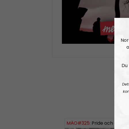
Nor
o
Du 
Det
kon
MÄO#325:
Pride och Classic C