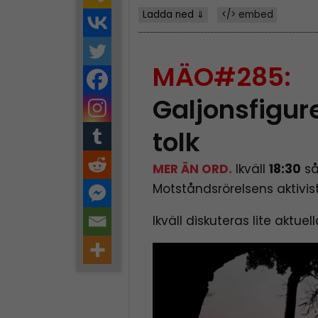
Ladda ned ⇓
</> embed
MÄO#285:
Galjonsfigur
tolk
MER ÄN ORD.
Ikväll
18:30
så
Motståndsrörelsens aktivist
Ikväll diskuteras lite aktuel