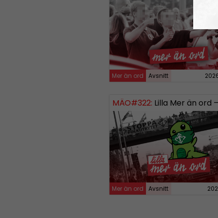
Mer än ord
Avsnitt
202
MÄO#322:
Lilla Mer än ord – Att vara o
Mer än ord
Avsnitt
202