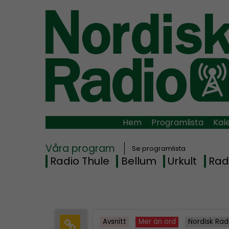
Hem
Programlista
Kal
Våra program
Se programlista
Radio Thule
Bellum
Urkult
Rad
Avsnitt
Mer än ord
Nordisk Rad