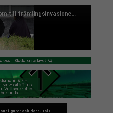
a oss
Bläddra i arkivet
ndsmenn #7 –
erview with Timo
m Volksverzet in
therlands