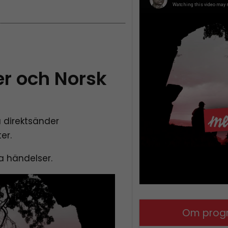
er och Norsk
 direktsänder
er.
la händelser.
Om prog