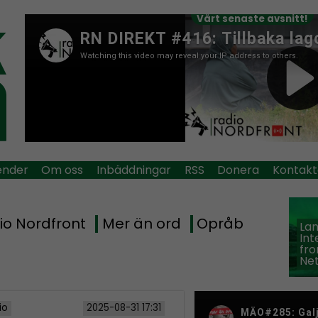
Vårt senaste avsnitt!
ender
Om oss
Inbäddningar
RSS
Donera
Kontakt
io Nordfront
Mer än ord
Opråb
La
Int
fro
Ne
io
2025-08-31 17:31