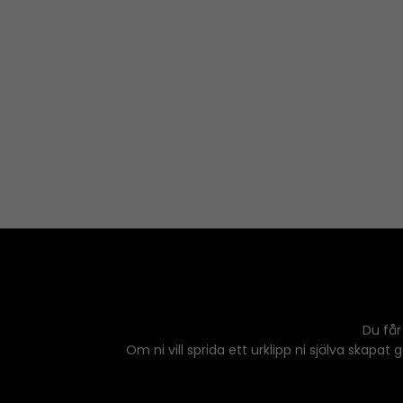
Du får
Om ni vill sprida ett urklipp ni själva skapat