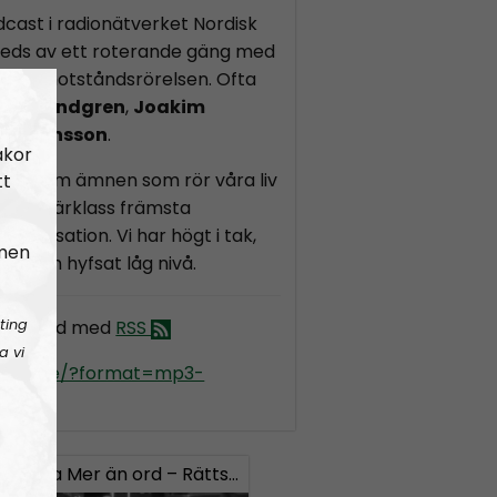
cast i radionätverket Nordisk
leds av ett roterande gäng med
iska motståndsrörelsen. Ofta
ukas Lindgren
,
Joakim
us Hansson
.
akor
mesta om ämnen som rör våra liv
tt
dens i särklass främsta
organisation. Vi har högt i tak,
 men
lla en hyfsat låg nivå.
ting
r än ord med
RSS
a vi
kradio.se/?format=mp3-
rd
323
Lilla Mer än ord – Rättsväsendet & politiska fångar