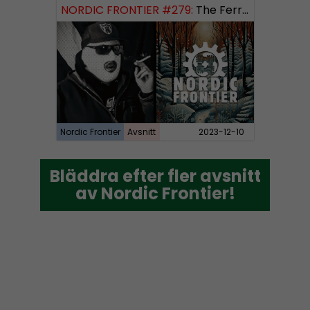
NORDIC FRONTIER #279:
The Ferryman’s Toll
Nordic Frontier
Avsnitt
2023-12-10
Bläddra efter fler avsnitt
Bläddra efter fler avsnitt
av Nordic Frontier!
av Nordic Frontier!