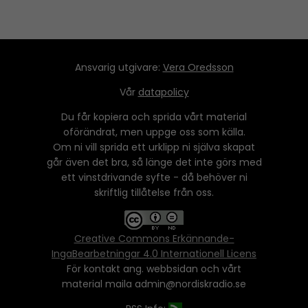
Ansvarig utgivare:
Vera Oredsson
Vår
datapolicy
Du får kopiera och sprida vårt material
oförändrat, men uppge oss som källa.
Om ni vill sprida ett urklipp ni själva skapat
går även det bra, så länge det inte görs med
ett vinstdrivande syfte - då behöver ni
skriftlig tillåtelse från oss.
Creative Commons Erkännande-
IngaBearbetningar 4.0 Internationell Licens
För kontakt ang. webbsidan och vårt
material maila admin@nordiskradio.se