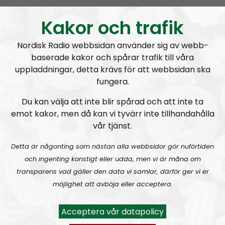
Kakor och trafik
Om programmet Nordic Frontier
Nordisk Radio webbsidan använder sig av webb-
baserade kakor och spårar trafik till våra
The Nordic Frontier is an English speaking podcast
uppladdningar, detta krävs för att webbsidan ska
and a sister broadcast to the glorious
Radio
fungera.
Nordfront
. Our aim is to spread our political message
of the
Nordic Resistance Movement
to a wider
Du kan välja att inte blir spårad och att inte ta
audience. Through theme- and discussion-based
emot kakor, men då kan vi tyvärr inte tillhandahålla
vår tjänst.
episodes we will dive deep into what National
Socialism has to offer in the 21st century.
Detta är någonting som nästan alla webbsidor gör nuförtiden
The format is not set in stone and everything is
och ingenting konstigt eller udda, men vi är måna om
subject to change, the overall message is based on
transparens vad gäller den data vi samlar, därför ger vi er
the political direction of the Nordic Resistance
möjlighet att avböja eller acceptera.
Movement but the individual opinions expressed by
the hosts and guests are their own.
Acceptera vår datapolicy