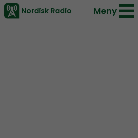
Meny
Nordisk Radio
Vårt senaste avsnitt!
Avsnitt
Nordic Frontier
Nordisk Radio
2023-10-08 20:00
Ladda ned ⇓
</> embed
NORDIC FRONTIER #272:
Legio Hungaria