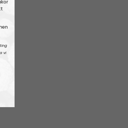
akor
tt
 men
ting
a vi