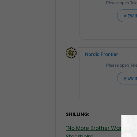
SHILLING:
“No More Brother Wars” pro
Stockholm