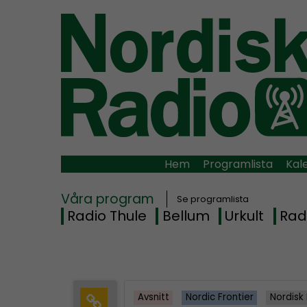
Hem
Programlista
Kal
Våra program
Se programlista
Radio Thule
Bellum
Urkult
Rad
Avsnitt
Nordic Frontier
Nordisk