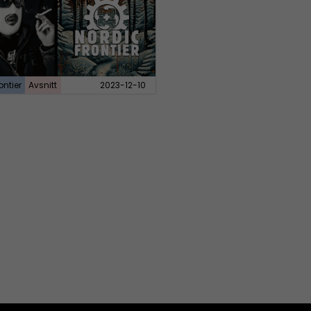
ontier
Avsnitt
2023-12-10