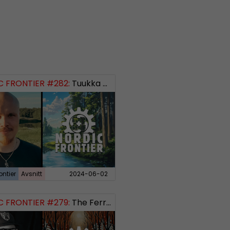
 FRONTIER #282:
Tuukka Kuru of Sinimusta Liike
ontier
Avsnitt
2024-06-02
 FRONTIER #279:
The Ferryman’s Toll