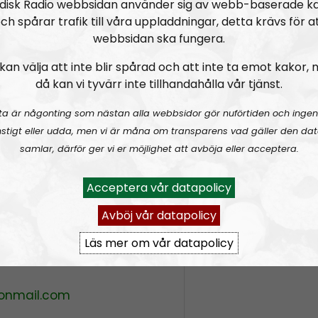
disk Radio webbsidan använder sig av webb-baserade k
ch spårar trafik till våra uppladdningar, detta krävs för a
e Ukraine war?
webbsidan ska fungera.
ad
kan välja att inte blir spårad och att inte ta emot kakor,
då kan vi tyvärr inte tillhandahålla vår tjänst.
ta är någonting som nästan alla webbsidor gör nuförtiden och ingen
stigt eller udda, men vi är måna om transparens vad gäller den dat
samlar, därför ger vi er möjlighet att avböja eller acceptera.
Acceptera vår datapolicy
SEE:
e/@nordicfrontier:3
Avböj vår datapolicy
Läs mer om vår datapolicy
radio.se/?format=mp3-
tonmail.com