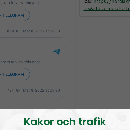
RSS:
https://nordis
rss&show=nordic-fr
Kakor och trafik
test for peace in