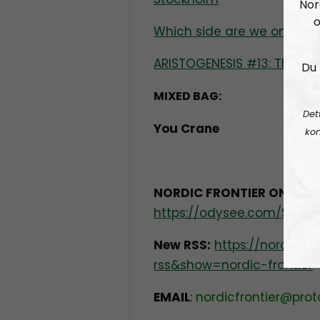
Nor
o
Which side are we on in th
ARISTOGENESIS #13: The Ili
Du 
MIXED BAG:
Det
You Crane
kon
NORDIC FRONTIER ON ODY
https://odysee.com/$/invit
New RSS:
https://nordisk
rss&show=nordic-frontier
EMAIL
:
nordicfrontier@pro