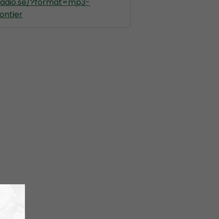
kradio.se/?format=mp3-
ontier