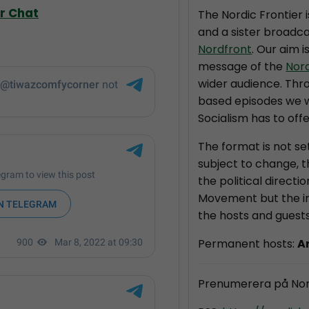
er Chat
The Nordic Frontier 
and a sister broadca
Nordfront
. Our aim i
message of the
Nor
wider audience. Thr
based episodes we wi
Socialism has to offe
The format is not se
subject to change, 
the political directi
Movement but the in
the hosts and guests
Permanent hosts:
A
Prenumerera på Nor