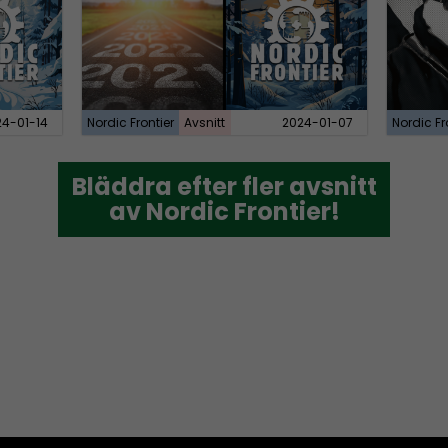
24-01-14
Nordic Frontier
Avsnitt
2024-01-07
Nordic Fr
Bläddra efter fler avsnitt
Bläddra efter fler avsnitt
av Nordic Frontier!
av Nordic Frontier!