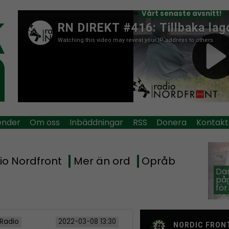
Vårt senaste avsnitt!
ender
Om oss
Inbäddningar
RSS
Donera
Kontakt
io Nordfront
Mer än ord
Opråb
Dan
påg
för
 Radio
2022-03-08 13:30