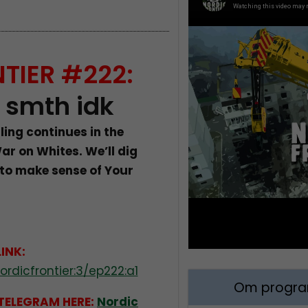
TIER #222:
 smth idk
lling continues in the
War on Whites. We’ll dig
 to make sense of Your
LINK:
rdicfrontier:3/ep222:a1
Om program
 TELEGRAM HERE:
Nordic