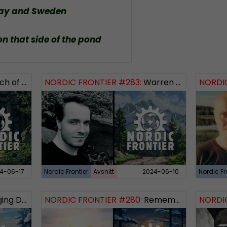
way and Sweden
on that side of the pond
 Logos Revealed
NORDIC FRONTIER #283:
Warren Balogh of Warstrike
NORDIC
4-06-17
Nordic Frontier
Avsnitt
2024-06-10
Nordic Fr
 Dissident
NORDIC FRONTIER #280:
Remembering 2023 and looking forward
NORDIC