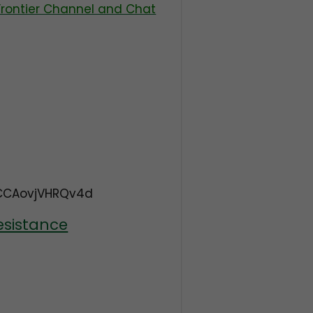
Frontier Channel and Chat
CCAovjVHRQv4d
esistance