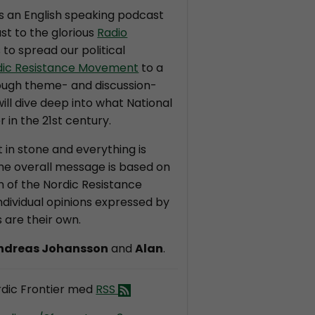
is an English speaking podcast
st to the glorious
Radio
s to spread our political
dic Resistance Movement
to a
ough theme- and discussion-
ll dive deep into what National
r in the 21st century.
t in stone and everything is
the overall message is based on
on of the Nordic Resistance
dividual opinions expressed by
 are their own.
ndreas Johansson
and
Alan
.
dic Frontier med
RSS