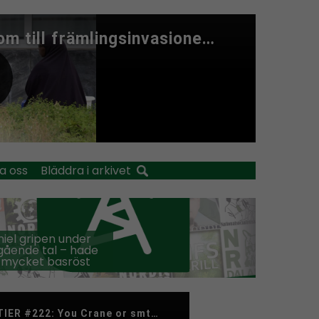
a oss
Bläddra i arkivet
iel gripen under
ående tal – hade
 mycket basröst